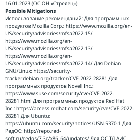
16.01.2023 (ОС ОН «Стрелец»)
Possible Mitigations
Использование рекомендаций: Для программных
продуктов Mozilla Corp.: https://www.mozilla.org/en-
US/security/advisories/mfsa2022-15/
https://www.mozilla.org/en-
US/security/advisories/mfsa2022-13/
https://www.mozilla.org/en-
US/security/advisories/mfsa2022-14/ Для Debian
GNU/Linux: https://security-
tracker.debian.org/tracker/CVE-2022-28281 Для
программных продуктов Novell Inc.:
https://www.suse.com/security/cve/CVE-2022-
28281.html Для программных продуктов Red Hat
Inc.: https://access.redhat.com/security/cve/CVE-2022-
28281 Для Ubuntu:
https://ubuntu.com/security/notices/USN-5370-1 Для
РедОС: http://repo.red-
soft.ru/redos/7.3c/x86_64/updates/ Для ОС ТД АИС