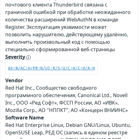
почтового клиента Thunderbird связана с
граничной ошибкой при обработке неожиданного
количества расширений WebAuthN в команде
Register. Эксплуатация уязвимости может
позволить нарушителю, действующему удалённо,
выполнить произвольный код с помощью
специально сформированной веб-страницы
Severity
AV:N/AC:H/PR:N/UI:R/S:U/C:H/I:H/A:H
Vendor
Red Hat Inc., Сообщество свободного
программного обеспечения, Canonical Ltd., Novell
Inc., ООО «Ред Софт», ФССП России, АО «ИВК»,
Mozilla Corp., АО "НППКТ", АО «Концерн ВНИИНС»
Software Name
Red Hat Enterprise Linux, Debian GNU/Linux, Ubuntu,
OpenSUSE Leap, РЕД ОС (запись в едином реестре