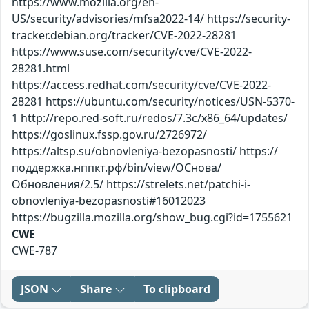
https://www.mozilla.org/en-
US/security/advisories/mfsa2022-14/ https://security-
tracker.debian.org/tracker/CVE-2022-28281
https://www.suse.com/security/cve/CVE-2022-
28281.html
https://access.redhat.com/security/cve/CVE-2022-
28281 https://ubuntu.com/security/notices/USN-5370-
1 http://repo.red-soft.ru/redos/7.3c/x86_64/updates/
https://goslinux.fssp.gov.ru/2726972/
https://altsp.su/obnovleniya-bezopasnosti/ https://
поддержка.нппкт.рф/bin/view/ОСнова/
Обновления/2.5/ https://strelets.net/patchi-i-
obnovleniya-bezopasnosti#16012023
https://bugzilla.mozilla.org/show_bug.cgi?id=1755621
CWE
CWE-787
JSON
Share
To clipboard