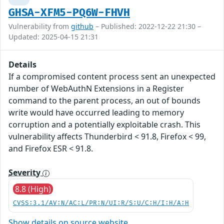
GHSA-XFM5-PQ6W-FHVH
Vulnerability from
github
– Published: 2022-12-22 21:30 –
Updated: 2025-04-15 21:31
Details
If a compromised content process sent an unexpected
number of WebAuthN Extensions in a Register
command to the parent process, an out of bounds
write would have occurred leading to memory
corruption and a potentially exploitable crash. This
vulnerability affects Thunderbird < 91.8, Firefox < 99,
and Firefox ESR < 91.8.
Severity
8.8 (High)
CVSS:3.1/AV:N/AC:L/PR:N/UI:R/S:U/C:H/I:H/A:H
Show details on source website