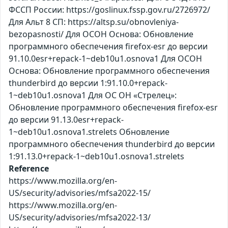
ФССП России: https://goslinux.fssp.gov.ru/2726972/
Для Альт 8 СП: https://altsp.su/obnovleniya-
bezopasnosti/ Для ОСОН Основа: Обновление
программного обеспечения firefox-esr до версии
91.10.0esr+repack-1~deb10u1.osnova1 Для ОСОН
Основа: Обновление программного обеспечения
thunderbird до версии 1:91.10.0+repack-
1~deb10u1.osnova1 Для ОС ОН «Стрелец»:
Обновление программного обеспечения firefox-esr
до версии 91.13.0esr+repack-
1~deb10u1.osnova1.strelets Обновление
программного обеспечения thunderbird до версии
1:91.13.0+repack-1~deb10u1.osnova1.strelets
Reference
https://www.mozilla.org/en-
US/security/advisories/mfsa2022-15/
https://www.mozilla.org/en-
US/security/advisories/mfsa2022-13/