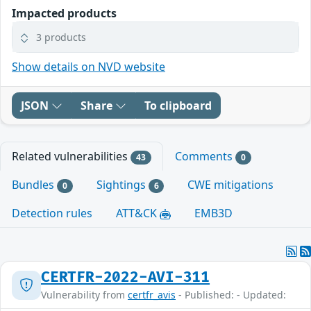
Impacted products
3 products
Show details on NVD website
JSON
Share
To clipboard
Related vulnerabilities
Comments
43
0
Bundles
Sightings
CWE mitigations
0
6
Detection rules
ATT&CK
EMB3D
CERTFR-2022-AVI-311
Vulnerability from
certfr_avis
- Published: - Updated: