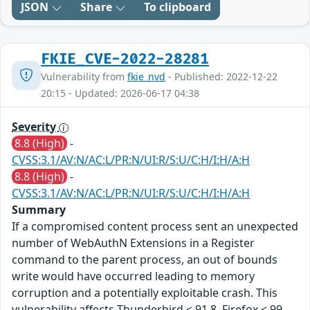
JSON
Share
To clipboard
FKIE_CVE-2022-28281
Vulnerability from
fkie_nvd
- Published: 2022-12-22
20:15 - Updated: 2026-06-17 04:38
Severity
8.8 (High)
-
CVSS:3.1/AV:N/AC:L/PR:N/UI:R/S:U/C:H/I:H/A:H
8.8 (High)
-
CVSS:3.1/AV:N/AC:L/PR:N/UI:R/S:U/C:H/I:H/A:H
Summary
If a compromised content process sent an unexpected
number of WebAuthN Extensions in a Register
command to the parent process, an out of bounds
write would have occurred leading to memory
corruption and a potentially exploitable crash. This
vulnerability affects Thunderbird < 91.8, Firefox < 99,