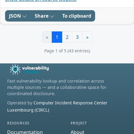
JSON
Share
To clipboard
«
1
2
3
»
Page 1 of 5 (43 entries)
Fast vulnerability lookup and correlation across
multiple sources — and a collaborative space for
coordinated disclosure.
Operated by
Computer Incident Response Center
Luxembourg (CIRCL)
RESOURCES
PROJECT
Documentation
About