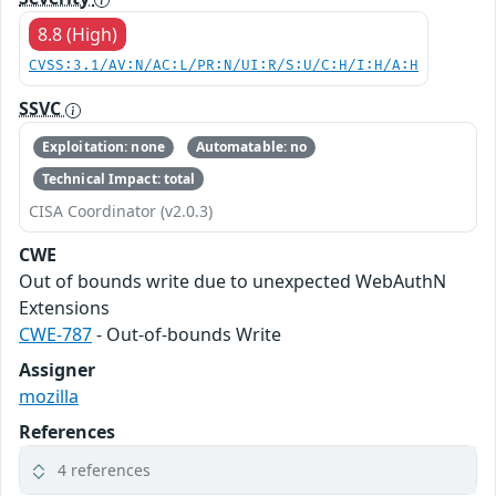
8.8 (High)
CVSS:3.1/AV:N/AC:L/PR:N/UI:R/S:U/C:H/I:H/A:H
SSVC
Exploitation: none
Automatable: no
Technical Impact: total
CISA Coordinator (v2.0.3)
CWE
Out of bounds write due to unexpected WebAuthN
Extensions
CWE-787
- Out-of-bounds Write
Assigner
mozilla
References
4 references