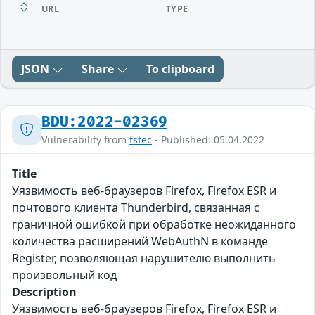
URL
TYPE
JSON
Share
To clipboard
BDU:2022-02369
Vulnerability from
fstec
- Published: 05.04.2022
Title
Уязвимость веб-браузеров Firefox, Firefox ESR и
почтового клиента Thunderbird, связанная с
граничной ошибкой при обработке неожиданного
количества расширений WebAuthN в команде
Register, позволяющая нарушителю выполнить
произвольный код
Description
Уязвимость веб-браузеров Firefox, Firefox ESR и