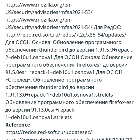
https://www.mozilla.org/en-
US/security/advisories/mfsa2021-53/
https://www.mozilla.org/en-
US/security/advisories/mfsa2021-54/ Для РедОС:
http://repo.red-soft.ru/redos/7.2c/x86_64/updates/
Для ОСОН Основа: Обновление программного
обеспечения thunderbird до версии 1:91.5.0+repack-
2~deb10u1.osnova1 Для ОСОН Основа: Обновление
программного обеспечения firefox-esr до версии
91.5.0esr+repack-1~deb10u1.osnova1 Для ОС ОН
«Стрелец»: Обновление программного
обеспечения thunderbird до версии
1:91.13.0+repack-1~deb10u1.osnova1.strelets
Обновление программного обеспечения firefox-esr
до версии 91.13.0esr+repack-
1~deb10u1.osnova1.strelets
Reference
https://redos.red-soft.ru/updatesec/
https://www.cybersecurity-help.cz/vdb/SB2021120711