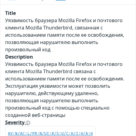
Title
Уязвимость браузера Mozilla Firefox и почтового
клиента Mozilla Thunderbird, связанная с
использованием памяти после ее освобождения,
позволяющая нарушителю выполнить
произвольный код
Description
Уязвимость браузера Mozilla Firefox и почтового
клиента Mozilla Thunderbird связана с
использованием памяти после ее освобождения.
Эксплуатация уязвимости может позволить
нарушителю, действующему удаленно,
позволяющая нарушителю выполнить
произвольный код с помощью специально
созданной веб-страницы
Severity
AV:N/AC:L/PR:N/UI:R/S:U/C:H/I:H/A:H