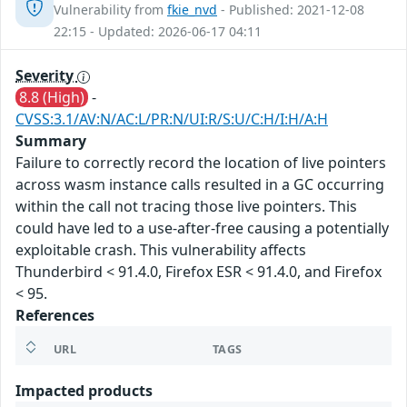
Vulnerability from
fkie_nvd
- Published: 2021-12-08
22:15 - Updated: 2026-06-17 04:11
Severity
8.8 (High)
-
CVSS:3.1/AV:N/AC:L/PR:N/UI:R/S:U/C:H/I:H/A:H
Summary
Failure to correctly record the location of live pointers
across wasm instance calls resulted in a GC occurring
within the call not tracing those live pointers. This
could have led to a use-after-free causing a potentially
exploitable crash. This vulnerability affects
Thunderbird < 91.4.0, Firefox ESR < 91.4.0, and Firefox
< 95.
References
URL
TAGS
Impacted products