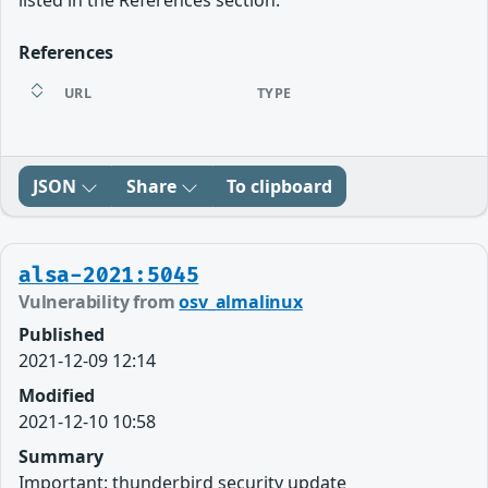
listed in the References section.
References
URL
TYPE
JSON
Share
To clipboard
alsa-2021:5045
Vulnerability from
osv_almalinux
Published
2021-12-09 12:14
Modified
2021-12-10 10:58
Summary
Important: thunderbird security update