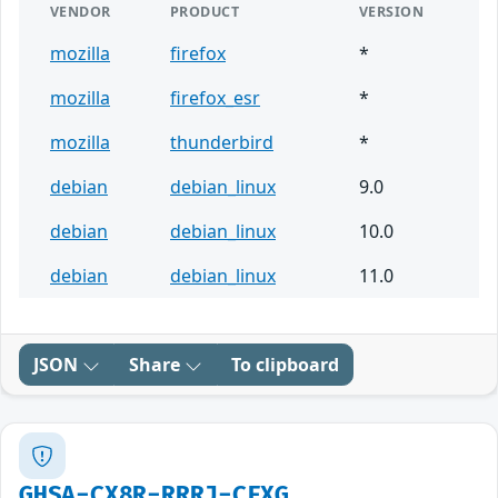
VENDOR
PRODUCT
VERSION
mozilla
firefox
*
mozilla
firefox_esr
*
mozilla
thunderbird
*
debian
debian_linux
9.0
debian
debian_linux
10.0
debian
debian_linux
11.0
JSON
Share
To clipboard
GHSA-CX8R-RRRJ-CFXG