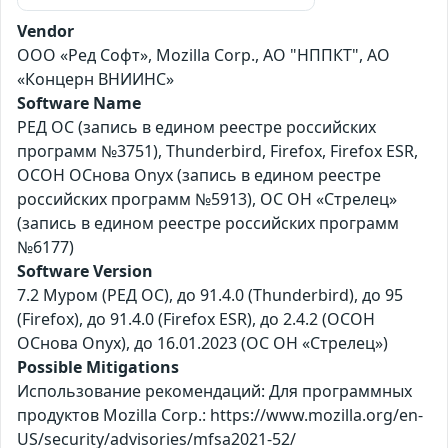
Vendor
ООО «Ред Софт», Mozilla Corp., АО "НППКТ", АО
«Концерн ВНИИНС»
Software Name
РЕД ОС (запись в едином реестре российских
программ №3751), Thunderbird, Firefox, Firefox ESR,
ОСОН ОСнова Оnyx (запись в едином реестре
российских программ №5913), ОС ОН «Стрелец»
(запись в едином реестре российских программ
№6177)
Software Version
7.2 Муром (РЕД ОС), до 91.4.0 (Thunderbird), до 95
(Firefox), до 91.4.0 (Firefox ESR), до 2.4.2 (ОСОН
ОСнова Оnyx), до 16.01.2023 (ОС ОН «Стрелец»)
Possible Mitigations
Использование рекомендаций: Для программных
продуктов Mozilla Corp.: https://www.mozilla.org/en-
US/security/advisories/mfsa2021-52/