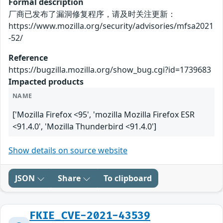
Formal description
厂商已发布了漏洞修复程序，请及时关注更新：
https://www.mozilla.org/security/advisories/mfsa2021
-52/
Reference
https://bugzilla.mozilla.org/show_bug.cgi?id=1739683
Impacted products
NAME
['Mozilla Firefox <95', 'mozilla Mozilla Firefox ESR
<91.4.0', 'Mozilla Thunderbird <91.4.0']
Show details on source website
JSON
Share
To clipboard
FKIE_CVE-2021-43539