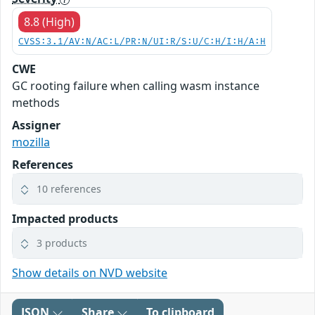
8.8 (High)
CVSS:3.1/AV:N/AC:L/PR:N/UI:R/S:U/C:H/I:H/A:H
CWE
GC rooting failure when calling wasm instance
methods
Assigner
mozilla
References
10 references
Impacted products
3 products
Show details on NVD website
JSON
Share
To clipboard