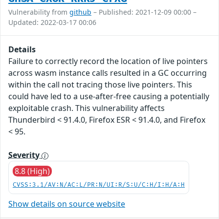
Vulnerability from
github
– Published: 2021-12-09 00:00 –
Updated: 2022-03-17 00:06
Details
Failure to correctly record the location of live pointers
across wasm instance calls resulted in a GC occurring
within the call not tracing those live pointers. This
could have led to a use-after-free causing a potentially
exploitable crash. This vulnerability affects
Thunderbird < 91.4.0, Firefox ESR < 91.4.0, and Firefox
< 95.
Severity
8.8 (High)
CVSS:3.1/AV:N/AC:L/PR:N/UI:R/S:U/C:H/I:H/A:H
Show details on source website