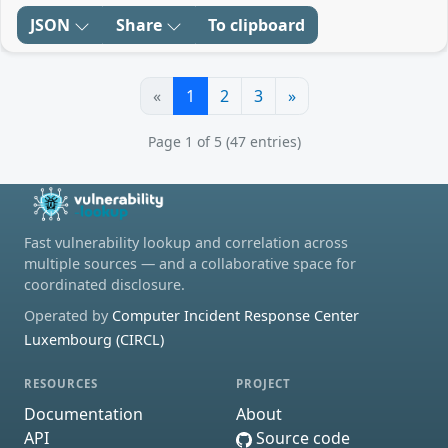
JSON
Share
To clipboard
«
1
2
3
»
Page 1 of 5 (47 entries)
Fast vulnerability lookup and correlation across
multiple sources — and a collaborative space for
coordinated disclosure.
Operated by
Computer Incident Response Center
Luxembourg (CIRCL)
RESOURCES
PROJECT
Documentation
About
API
Source code