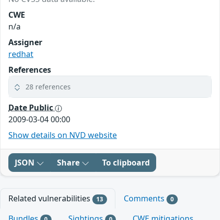
CWE
n/a
Assigner
redhat
References
28 references
Date Public
2009-03-04 00:00
Show details on NVD website
JSON
Share
To clipboard
Related vulnerabilities
Comments
13
0
Bundles
Sightings
CWE mitigations
0
0