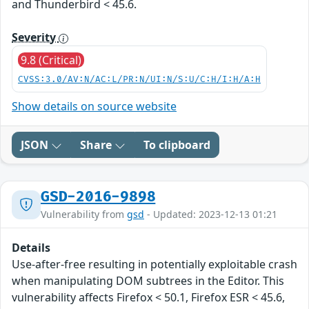
and Thunderbird < 45.6.
Severity
9.8 (Critical)
CVSS:3.0/AV:N/AC:L/PR:N/UI:N/S:U/C:H/I:H/A:H
Show details on source website
JSON
Share
To clipboard
GSD-2016-9898
Vulnerability from
gsd
- Updated: 2023-12-13 01:21
Details
Use-after-free resulting in potentially exploitable crash
when manipulating DOM subtrees in the Editor. This
vulnerability affects Firefox < 50.1, Firefox ESR < 45.6,