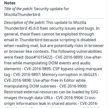
Notes
Title of the patch:
Security update for
MozillaThunderbird
Description of the patch:
This update to Mozilla
Thunderbird 45.6.0 fixes security issues and bugs. In
general, these flaws cannot be exploited through
email in Thunderbird because scripting is disabled
when reading mail, but are potentially risks in browser
or browser-like contexts. The following vulnerabilities
were fixed: (boo#1015422) - CVE-2016-9899: Use-after-
free while manipulating DOM events and audio
elements - CVE-2016-9895: CSP bypass using marquee
tag - CVE-2016-9897: Memory corruption in libGLES -
CVE-2016-9898: Use-after-free in Editor while
manipulating DOM subtrees - CVE-2016-9900:
Restricted external resources can be loaded by SVG
images through data URLs - CVE-2016-9904: Cross-
origin information leak in shared atoms - CVE-2016-