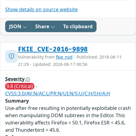
Show details on source website
JSON
Share
To clipboard
FKIE_CVE-2016-9898
Vulnerability from
fkie_nvd
- Published: 2018-06-11
21:29 - Updated: 2026-06-17 00:56
Severity
9.8 (Critical)
-
CVSS:3.0/AV:N/AC:L/PR:N/UI:N/S:U/C:H/I:H/A:H
Summary
Use-after-free resulting in potentially exploitable crash
when manipulating DOM subtrees in the Editor. This
vulnerability affects Firefox < 50.1, Firefox ESR < 45.6,
and Thunderbird < 45.6.