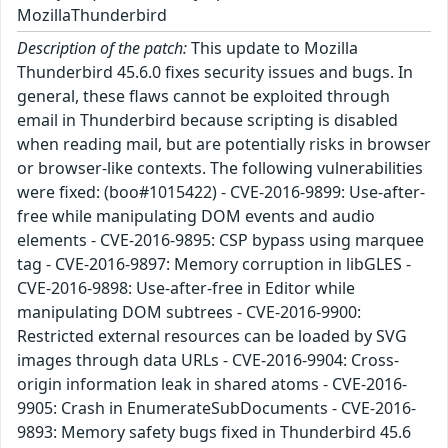
MozillaThunderbird
Description of the patch:
This update to Mozilla
Thunderbird 45.6.0 fixes security issues and bugs. In
general, these flaws cannot be exploited through
email in Thunderbird because scripting is disabled
when reading mail, but are potentially risks in browser
or browser-like contexts. The following vulnerabilities
were fixed: (boo#1015422) - CVE-2016-9899: Use-after-
free while manipulating DOM events and audio
elements - CVE-2016-9895: CSP bypass using marquee
tag - CVE-2016-9897: Memory corruption in libGLES -
CVE-2016-9898: Use-after-free in Editor while
manipulating DOM subtrees - CVE-2016-9900:
Restricted external resources can be loaded by SVG
images through data URLs - CVE-2016-9904: Cross-
origin information leak in shared atoms - CVE-2016-
9905: Crash in EnumerateSubDocuments - CVE-2016-
9893: Memory safety bugs fixed in Thunderbird 45.6