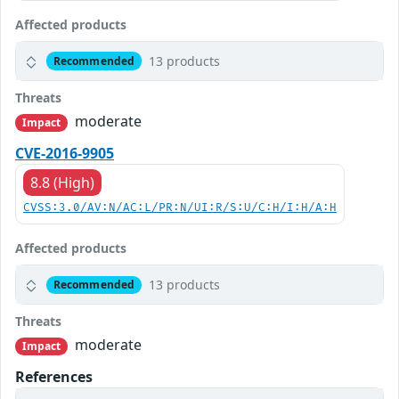
Affected products
13 products
Recommended
Threats
moderate
Impact
CVE-2016-9905
8.8 (High)
CVSS:3.0/AV:N/AC:L/PR:N/UI:R/S:U/C:H/I:H/A:H
Affected products
13 products
Recommended
Threats
moderate
Impact
References