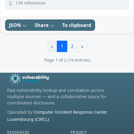
139 references
JSON
Share
To clipboard
«
1
2
»
Page 1 of 2 (19 entries)
Fast vulnerability lookup and correlation across
multiple sources — and a collaborative space for
coordinated disclosure.
Operated by
Computer Incident Response Center
Luxembourg (CIRCL)
RESOURCES
PROJECT