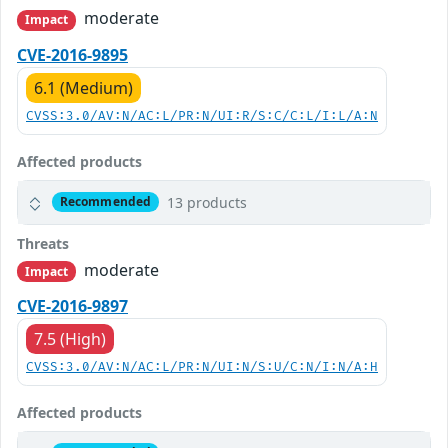
moderate
Impact
CVE-2016-9895
6.1 (Medium)
CVSS:3.0/AV:N/AC:L/PR:N/UI:R/S:C/C:L/I:L/A:N
Affected products
13 products
Recommended
Threats
moderate
Impact
CVE-2016-9897
7.5 (High)
CVSS:3.0/AV:N/AC:L/PR:N/UI:N/S:U/C:N/I:N/A:H
Affected products