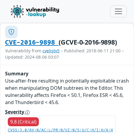
(GCVE-0-2016-9898)
CVE-2016-9898
Vulnerability from
cvelistv5
– Published: 2018-06-11 21:00 –
Updated: 2024-08-06 03:07
Summary
Use-after-free resulting in potentially exploitable crash
when manipulating DOM subtrees in the Editor. This
vulnerability affects Firefox < 50.1, Firefox ESR < 45.6,
and Thunderbird < 45.6.
Severity
9.8 (Critical)
CVSS:3.0/AV:N/AC:L/PR:N/UI:N/S:U/C:H/I:H/A:H