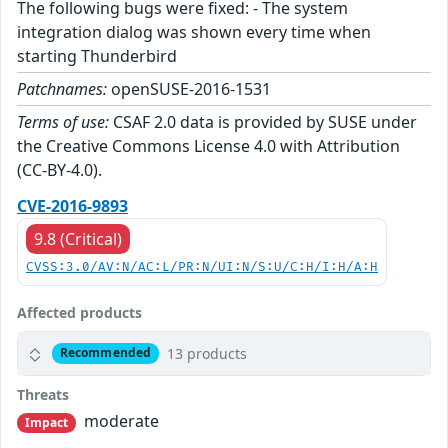
The following bugs were fixed: - The system
integration dialog was shown every time when
starting Thunderbird
Patchnames:
openSUSE-2016-1531
Terms of use:
CSAF 2.0 data is provided by SUSE under
the Creative Commons License 4.0 with Attribution
(CC-BY-4.0).
CVE-2016-9893
9.8 (Critical)
CVSS:3.0/AV:N/AC:L/PR:N/UI:N/S:U/C:H/I:H/A:H
Affected products
13 products
Recommended
Threats
moderate
Impact