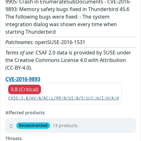
9905: Crash in EnumerateSubDocuments - CVE-2016-
9893: Memory safety bugs fixed in Thunderbird 45.6
The following bugs were fixed: - The system
integration dialog was shown every time when
starting Thunderbird
Patchnames:
openSUSE-2016-1531
Terms of use:
CSAF 2.0 data is provided by SUSE under
the Creative Commons License 4.0 with Attribution
(CC-BY-4.0).
CVE-2016-9893
9.8 (Critical)
CVSS:3.0/AV:N/AC:L/PR:N/UI:N/S:U/C:H/I:H/A:H
Affected products
13 products
Recommended
Threats