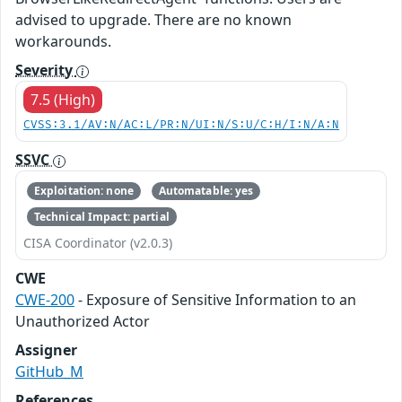
advised to upgrade. There are no known
workarounds.
Severity
7.5 (High)
CVSS:3.1/AV:N/AC:L/PR:N/UI:N/S:U/C:H/I:N/A:N
SSVC
Exploitation: none
Automatable: yes
Technical Impact: partial
CISA Coordinator (v2.0.3)
CWE
CWE-200
- Exposure of Sensitive Information to an
Unauthorized Actor
Assigner
GitHub_M
References