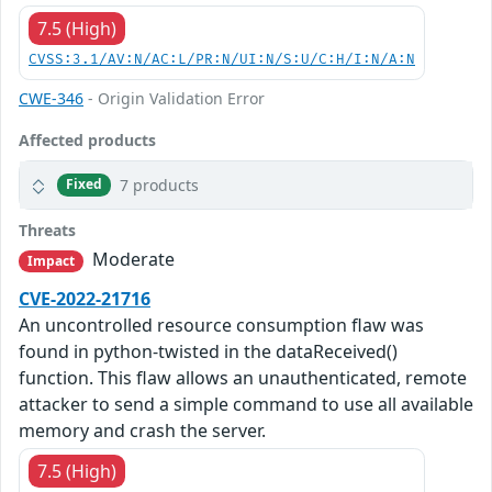
7.5 (High)
CVSS:3.1/AV:N/AC:L/PR:N/UI:N/S:U/C:H/I:N/A:N
CWE-346
- Origin Validation Error
Affected products
7 products
Fixed
Threats
Moderate
Impact
CVE-2022-21716
An uncontrolled resource consumption flaw was
found in python-twisted in the dataReceived()
function. This flaw allows an unauthenticated, remote
attacker to send a simple command to use all available
memory and crash the server.
7.5 (High)