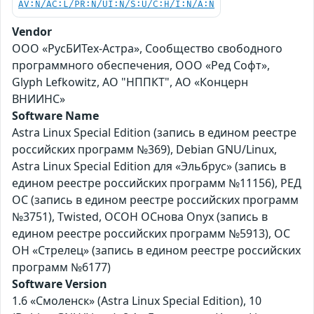
AV:N/AC:L/PR:N/UI:N/S:U/C:H/I:N/A:N
Vendor
ООО «РусБИТех-Астра», Сообщество свободного
программного обеспечения, ООО «Ред Софт»,
Glyph Lefkowitz, АО "НППКТ", АО «Концерн
ВНИИНС»
Software Name
Astra Linux Special Edition (запись в едином реестре
российских программ №369), Debian GNU/Linux,
Astra Linux Special Edition для «Эльбрус» (запись в
едином реестре российских программ №11156), РЕД
ОС (запись в едином реестре российских программ
№3751), Twisted, ОСОН ОСнова Оnyx (запись в
едином реестре российских программ №5913), ОС
ОН «Стрелец» (запись в едином реестре российских
программ №6177)
Software Version
1.6 «Смоленск» (Astra Linux Special Edition), 10