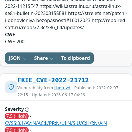
2022-1121SE47 https://wiki.astralinux.ru/astra-linux-
se81-bulletin-20230315SE81 https://strelets.net/patchi-
i-obnovleniya-bezopasnosti#16012023 http://repo.red-
soft.ru/redos/7.3c/x86_64/updates/
CWE
CWE-200
JSON
Share
To clipboard
FKIE_CVE-2022-21712
Vulnerability from
fkie_nvd
- Published: 2022-02-07
22:15 - Updated: 2026-06-17 04:26
Severity
7.5 (High)
-
CVSS:3.1/AV:N/AC:L/PR:N/UI:N/S:U/C:H/I:N/A:N
7.5 (High)
-