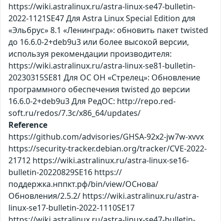
https://wiki.astralinux.ru/astra-linux-se47-bulletin-
2022-1121SE47 Для Astra Linux Special Edition для
«Эльбрус» 8.1 «Ленинград»: обновить пакет twisted
до 16.6.0-2+deb9u3 или более высокой версии,
используя рекомендации производителя:
https://wiki.astralinux.ru/astra-linux-se81-bulletin-
20230315SE81 Для ОС ОН «Стрелец»: Обновление
программного обеспечения twisted до версии
16.6.0-2+deb9u3 Для РедОС: http://repo.red-
soft.ru/redos/7.3c/x86_64/updates/
Reference
https://github.com/advisories/GHSA-92x2-jw7w-xvvx
https://security-tracker.debian.org/tracker/CVE-2022-
21712 https://wiki.astralinux.ru/astra-linux-se16-
bulletin-20220829SE16 https://
поддержка.нппкт.рф/bin/view/ОСнова/
Обновления/2.5.2/ https://wiki.astralinux.ru/astra-
linux-se17-bulletin-2022-1110SE17
https://wiki.astralinux.ru/astra-linux-se47-bulletin-