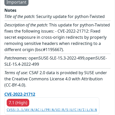
Important
Notes
Title of the patch:
Security update for python-Twisted
Description of the patch:
This update for python-Twisted
fixes the following issues: - CVE-2022-21712: Fixed
secret exposure in cross-origin redirects by properly
removing sensitive headers when redirecting to a
different origin (bsc#1195667).
Patchnames:
openSUSE-SLE-15.3-2022-499,openSUSE-
SLE-15.4-2022-499
Terms of use:
CSAF 2.0 data is provided by SUSE under
the Creative Commons License 4.0 with Attribution
(CC-BY-4.0).
CVE-2022-21712
7.1 (High)
CVSS:3.1/AV:N/AC:L/PR:N/UI:R/S:U/C:H/I:L/A:N