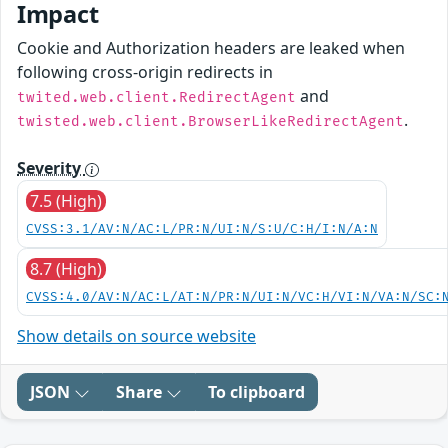
Impact
Cookie and Authorization headers are leaked when
following cross-origin redirects in
and
twited.web.client.RedirectAgent
.
twisted.web.client.BrowserLikeRedirectAgent
Severity
7.5 (High)
CVSS:3.1/AV:N/AC:L/PR:N/UI:N/S:U/C:H/I:N/A:N
8.7 (High)
CVSS:4.0/AV:N/AC:L/AT:N/PR:N/UI:N/VC:H/VI:N/VA:N/SC:
Show details on source website
JSON
Share
To clipboard