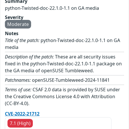
Summary
python-Twisted-doc-22.1.0-1.1 on GA media
Severity
Moderate
Notes
Title of the patch:
python-Twisted-doc-22.1.0-1.1 on GA
media
Description of the patch:
These are all security issues
fixed in the python-Twisted-doc-22.1.0-1.1 package on
the GA media of openSUSE Tumbleweed.
Patchnames:
openSUSE-Tumbleweed-2024-11841
Terms of use:
CSAF 2.0 data is provided by SUSE under
the Creative Commons License 4.0 with Attribution
(CC-BY-4.0).
CVE-2022-21712
7.1 (High)