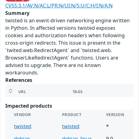
CVSS:3.1/AV:N/AC:L/PR:N/UI:N/S:U/C:H/I:N/A:N
Summary
twisted is an event-driven networking engine written
in Python. In affected versions twisted exposes
cookies and authorization headers when following
cross-origin redirects. This issue is present in the
`twited.web.RedirectAgent` and `twisted.web.
BrowserLikeRedirectAgent` functions. Users are
advised to upgrade. There are no known
workarounds.
References
URL
TAGS
Impacted products
VENDOR
PRODUCT
VERSION
twisted
twisted
*
debian
debian_linux
9.0