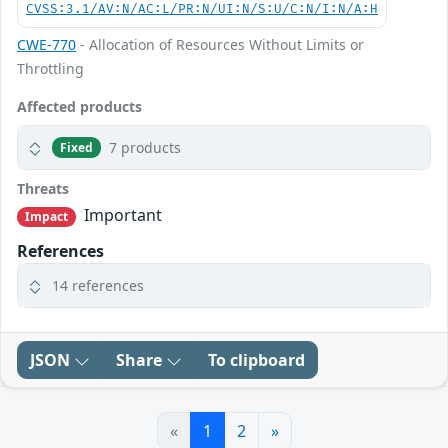
CVSS:3.1/AV:N/AC:L/PR:N/UI:N/S:U/C:N/I:N/A:H
CWE-770
- Allocation of Resources Without Limits or
Throttling
Affected products
7 products
Fixed
Threats
Important
Impact
References
14 references
JSON
Share
To clipboard
«
1
2
»