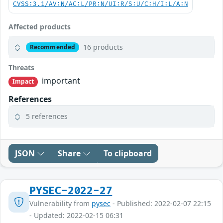
CVSS:3.1/AV:N/AC:L/PR:N/UI:R/S:U/C:H/I:L/A:N
Affected products
16 products
Recommended
Threats
important
Impact
References
5 references
JSON
Share
To clipboard
PYSEC-2022-27
Vulnerability from
pysec
- Published: 2022-02-07 22:15
- Updated: 2022-02-15 06:31