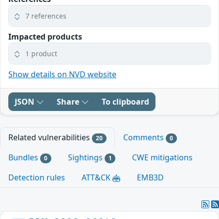
7 references
Impacted products
1 product
Show details on NVD website
JSON
Share
To clipboard
Related vulnerabilities
Comments
20
0
Bundles
Sightings
CWE mitigations
0
1
Detection rules
ATT&CK
EMB3D