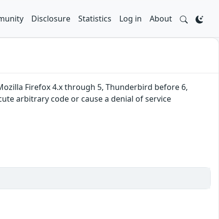
unity
Disclosure
Statistics
Log in
About
ozilla Firefox 4.x through 5, Thunderbird before 6,
te arbitrary code or cause a denial of service