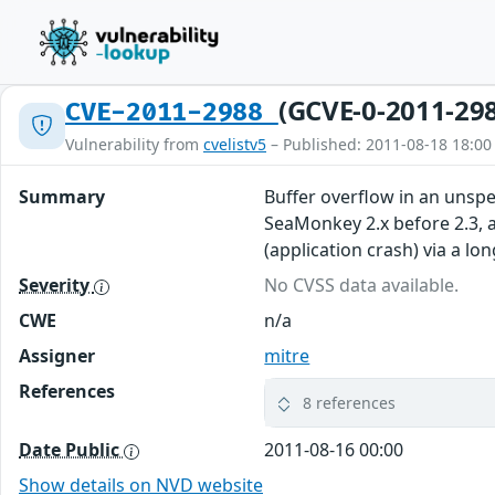
(GCVE-0-2011-29
CVE-2011-2988
Vulnerability from
cvelistv5
– Published: 2011-08-18 18:00
Summary
Buffer overflow in an unspe
SeaMonkey 2.x before 2.3, a
(application crash) via a lo
Severity
No CVSS data available.
CWE
n/a
Assigner
mitre
References
8 references
Date Public
2011-08-16 00:00
Show details on NVD website