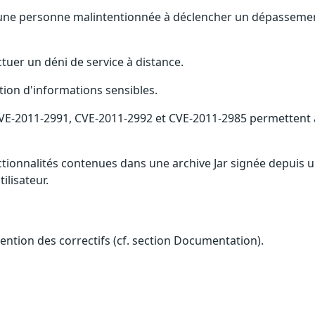
t une personne malintentionnée à déclencher un dépassemen
ctuer un déni de service à distance.
tion d'informations sensibles.
, CVE-2011-2991, CVE-2011-2992 et CVE-2011-2985 permetten
ionnalités contenues dans une archive Jar signée depuis un 
ilisateur.
btention des correctifs (cf. section Documentation).