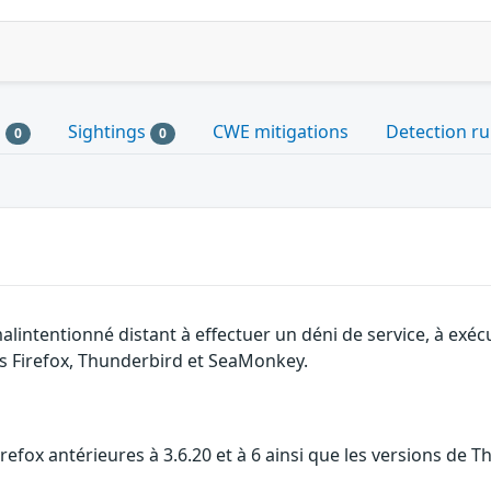
s
Sightings
CWE mitigations
Detection ru
0
0
lintentionné distant à effectuer un déni de service, à exécut
ns Firefox, Thunderbird et SeaMonkey.
efox antérieures à 3.6.20 et à 6 ainsi que les versions de Th