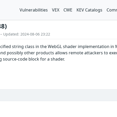
Vulnerabilities
VEX
CWE
KEV Catalogs
Comm
88)
 – Updated: 2024-08-06 23:22
cified string class in the WebGL shader implementation in M
nd possibly other products allows remote attackers to execu
ng source-code block for a shader.