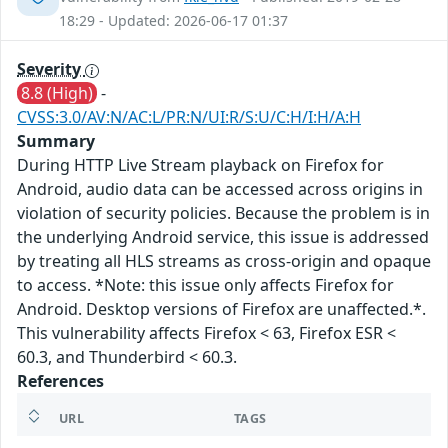
18:29 - Updated: 2026-06-17 01:37
Severity
8.8 (High)
-
CVSS:3.0/AV:N/AC:L/PR:N/UI:R/S:U/C:H/I:H/A:H
Summary
During HTTP Live Stream playback on Firefox for
Android, audio data can be accessed across origins in
violation of security policies. Because the problem is in
the underlying Android service, this issue is addressed
by treating all HLS streams as cross-origin and opaque
to access. *Note: this issue only affects Firefox for
Android. Desktop versions of Firefox are unaffected.*.
This vulnerability affects Firefox < 63, Firefox ESR <
60.3, and Thunderbird < 60.3.
References
URL
TAGS