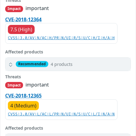
Threats
important
Impact
CVE-2018-12364
7.5 (High)
CVSS:3.0/AV:N/AC:H/PR:N/UI:R/S:U/C:H/I:H/A:H
Affected products
4 products
Recommended
Threats
important
Impact
CVE-2018-12365
4 (Medium)
CVSS:3.0/AV:L/AC:L/PR:N/UI:N/S:U/C:L/I:N/A:N
Affected products