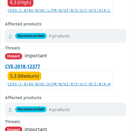
8.3 (High)
CVSS:3.0/AV:N/AC:L/PR:N/UI:R/S:U/C:H/I:H/A:L
Affected products
4 products
Recommended
Threats
important
Impact
CVE-2018-12377
5.3 (Medium)
CVSS:3.0/AV:N/AC:H/PR:N/UI:R/S:U/C:N/I:N/A:H
Affected products
4 products
Recommended
Threats
important
Impact