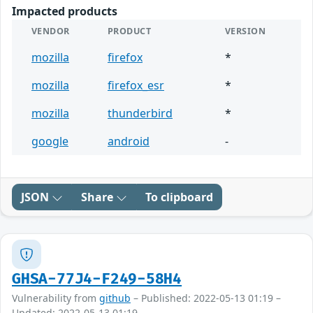
Impacted products
VENDOR
PRODUCT
VERSION
mozilla
firefox
*
mozilla
firefox_esr
*
mozilla
thunderbird
*
google
android
-
JSON
Share
To clipboard
GHSA-77J4-F249-58H4
Vulnerability from
github
– Published: 2022-05-13 01:19 –
Updated: 2022-05-13 01:19