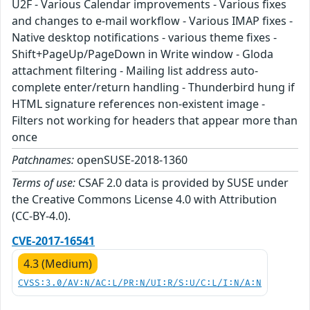
U2F - Various Calendar improvements - Various fixes
and changes to e-mail workflow - Various IMAP fixes -
Native desktop notifications - various theme fixes -
Shift+PageUp/PageDown in Write window - Gloda
attachment filtering - Mailing list address auto-
complete enter/return handling - Thunderbird hung if
HTML signature references non-existent image -
Filters not working for headers that appear more than
once
Patchnames:
openSUSE-2018-1360
Terms of use:
CSAF 2.0 data is provided by SUSE under
the Creative Commons License 4.0 with Attribution
(CC-BY-4.0).
CVE-2017-16541
4.3 (Medium)
CVSS:3.0/AV:N/AC:L/PR:N/UI:R/S:U/C:L/I:N/A:N