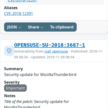
CVE-2018-12391
Aliases
CVE-2018-12391
JSON
Share
To clipboard
OPENSUSE-SU-2018:3687-1
Vulnerability from
csaf_opensuse
- Published: 2018-11-
09 08:34 - Updated: 2018-11-09 08:34
Summary
Security update for MozillaThunderbird
Severity
Important
Notes
Title of the patch:
Security update for
MozillaThunderbird