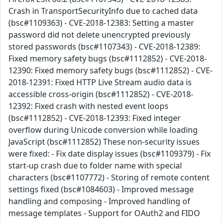
Crash in TransportSecurityInfo due to cached data
(bsc#1109363) - CVE-2018-12383: Setting a master
password did not delete unencrypted previously
stored passwords (bsc#1107343) - CVE-2018-12389:
Fixed memory safety bugs (bsc#1112852) - CVE-2018-
12390: Fixed memory safety bugs (bsc#1112852) - CVE-
2018-12391: Fixed HTTP Live Stream audio data is
accessible cross-origin (bsc#1112852) - CVE-2018-
12392: Fixed crash with nested event loops
(bsc#1112852) - CVE-2018-12393: Fixed integer
overflow during Unicode conversion while loading
JavaScript (bsc#1112852) These non-security issues
were fixed: - Fix date display issues (bsc#1109379) - Fix
start-up crash due to folder name with special
characters (bsc#1107772) - Storing of remote content
settings fixed (bsc#1084603) - Improved message
handling and composing - Improved handling of
message templates - Support for OAuth2 and FIDO