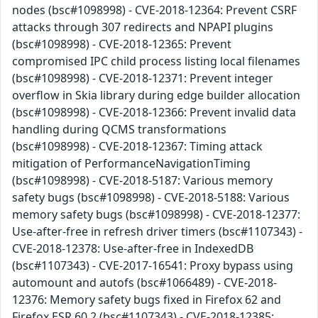
nodes (bsc#1098998) - CVE-2018-12364: Prevent CSRF
attacks through 307 redirects and NPAPI plugins
(bsc#1098998) - CVE-2018-12365: Prevent
compromised IPC child process listing local filenames
(bsc#1098998) - CVE-2018-12371: Prevent integer
overflow in Skia library during edge builder allocation
(bsc#1098998) - CVE-2018-12366: Prevent invalid data
handling during QCMS transformations
(bsc#1098998) - CVE-2018-12367: Timing attack
mitigation of PerformanceNavigationTiming
(bsc#1098998) - CVE-2018-5187: Various memory
safety bugs (bsc#1098998) - CVE-2018-5188: Various
memory safety bugs (bsc#1098998) - CVE-2018-12377:
Use-after-free in refresh driver timers (bsc#1107343) -
CVE-2018-12378: Use-after-free in IndexedDB
(bsc#1107343) - CVE-2017-16541: Proxy bypass using
automount and autofs (bsc#1066489) - CVE-2018-
12376: Memory safety bugs fixed in Firefox 62 and
Firefox ESR 60.2 (bsc#1107343) - CVE-2018-12385: