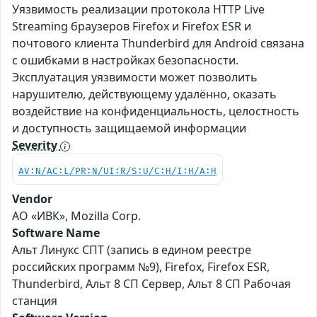
Уязвимость реализации протокола HTTP Live
Streaming браузеров Firefox и Firefox ESR и
почтового клиента Thunderbird для Android связана
с ошибками в настройках безопасности.
Эксплуатация уязвимости может позволить
нарушителю, действующему удалённо, оказать
воздействие на конфиденциальность, целостность
и доступность защищаемой информации
Severity
AV:N/AC:L/PR:N/UI:R/S:U/C:H/I:H/A:H
Vendor
АО «ИВК», Mozilla Corp.
Software Name
Альт Линукс СПТ (запись в едином реестре
российских программ №9), Firefox, Firefox ESR,
Thunderbird, Альт 8 СП Сервер, Альт 8 СП Рабочая
станция