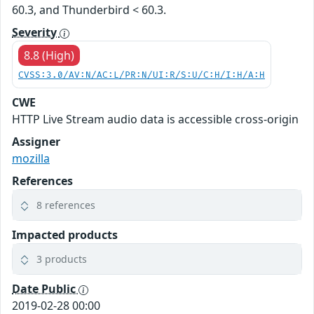
60.3, and Thunderbird < 60.3.
Severity
8.8 (High)
CVSS:3.0/AV:N/AC:L/PR:N/UI:R/S:U/C:H/I:H/A:H
CWE
HTTP Live Stream audio data is accessible cross-origin
Assigner
mozilla
References
8 references
Impacted products
3 products
Date Public
2019-02-28 00:00