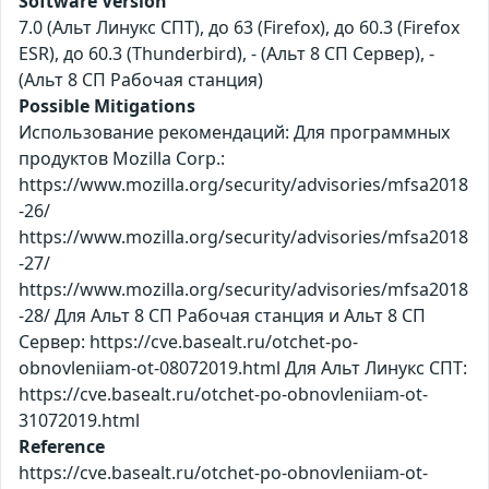
Software Version
7.0 (Альт Линукс СПТ), до 63 (Firefox), до 60.3 (Firefox
ESR), до 60.3 (Thunderbird), - (Альт 8 СП Сервер), -
(Альт 8 СП Рабочая станция)
Possible Mitigations
Использование рекомендаций: Для программных
продуктов Mozilla Corp.:
https://www.mozilla.org/security/advisories/mfsa2018
-26/
https://www.mozilla.org/security/advisories/mfsa2018
-27/
https://www.mozilla.org/security/advisories/mfsa2018
-28/ Для Альт 8 СП Рабочая станция и Альт 8 СП
Сервер: https://cve.basealt.ru/otchet-po-
obnovleniiam-ot-08072019.html Для Альт Линукс СПТ:
https://cve.basealt.ru/otchet-po-obnovleniiam-ot-
31072019.html
Reference
https://cve.basealt.ru/otchet-po-obnovleniiam-ot-