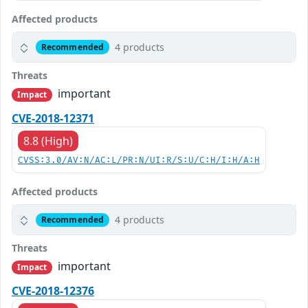
Affected products
4 products
Recommended
Threats
important
Impact
CVE-2018-12371
8.8 (High)
CVSS:3.0/AV:N/AC:L/PR:N/UI:R/S:U/C:H/I:H/A:H
Affected products
4 products
Recommended
Threats
important
Impact
CVE-2018-12376