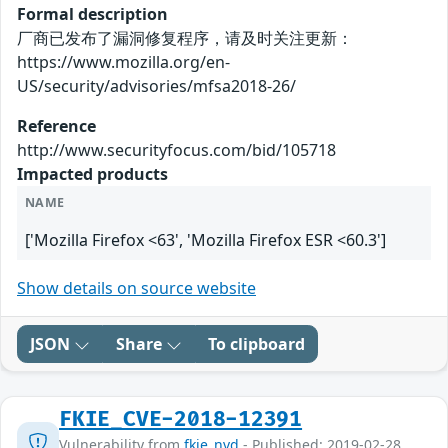
Formal description
厂商已发布了漏洞修复程序，请及时关注更新：
https://www.mozilla.org/en-
US/security/advisories/mfsa2018-26/
Reference
http://www.securityfocus.com/bid/105718
Impacted products
NAME
['Mozilla Firefox <63', 'Mozilla Firefox ESR <60.3']
Show details on source website
JSON
Share
To clipboard
FKIE_CVE-2018-12391
Vulnerability from
fkie_nvd
- Published: 2019-02-28