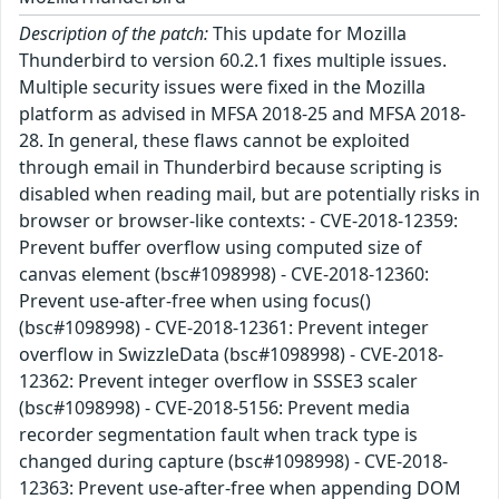
Description of the patch:
This update for Mozilla
Thunderbird to version 60.2.1 fixes multiple issues.
Multiple security issues were fixed in the Mozilla
platform as advised in MFSA 2018-25 and MFSA 2018-
28. In general, these flaws cannot be exploited
through email in Thunderbird because scripting is
disabled when reading mail, but are potentially risks in
browser or browser-like contexts: - CVE-2018-12359:
Prevent buffer overflow using computed size of
canvas element (bsc#1098998) - CVE-2018-12360:
Prevent use-after-free when using focus()
(bsc#1098998) - CVE-2018-12361: Prevent integer
overflow in SwizzleData (bsc#1098998) - CVE-2018-
12362: Prevent integer overflow in SSSE3 scaler
(bsc#1098998) - CVE-2018-5156: Prevent media
recorder segmentation fault when track type is
changed during capture (bsc#1098998) - CVE-2018-
12363: Prevent use-after-free when appending DOM