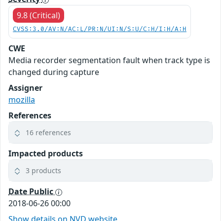
9.8 (Critical)
CVSS:3.0/AV:N/AC:L/PR:N/UI:N/S:U/C:H/I:H/A:H
CWE
Media recorder segmentation fault when track type is
changed during capture
Assigner
mozilla
References
16 references
Impacted products
3 products
Date Public
2018-06-26 00:00
Show details on NVD website