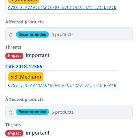
CVSS:3.0/AV:L/AC:L/PR:N/UI:N/S:U/C:L/I:N/A:N
Affected products
6 products
Recommended
Threats
important
Impact
CVE-2018-12366
5.3 (Medium)
CVSS:3.0/AV:N/AC:H/PR:N/UI:R/S:U/C:H/I:N/A:N
Affected products
6 products
Recommended
Threats
important
Impact