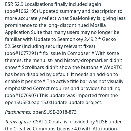
ESR 52.9 Localizations finally included again
(boo#1062195) Updated summary and description to
more accurately reflect what SeaMonkey is, giving less
prominence to the long- discontinued Mozilla
Application Suite that many users may no longer be
familiar with Update to Seamonkey 2.49.2 * Gecko
52.6esr (including security relevant fixes)
(boo#1077291) * fix issue in Composer * With some
themes, the menulist- and history-dropmarker didn't
show * Scrollbars didn't show the buttons * WebRTC
has been disabled by default. It needs an add-on to
enable it per site * The active title bar was not visually
emphasized Correct requires and provides handling
(boo#1076907) This update was imported from the
openSUSE:Leap:15.0:Update update project.
Patchnames:
openSUSE-2018-873
Terms of use:
CSAF 2.0 data is provided by SUSE under
the Creative Commons License 4.0 with Attribution