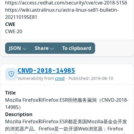
https://access.redhat.com/security/cve/cve-2018-5156
https://wiki.astralinux.ru/astra-linux-se81-bulletin-
20211019SE81
CWE
CWE-20
JSON
Share
To clipboard
CNVD-2018-14985
Vulnerability from
cnvd
- Published: 2018-08-10
Title
Mozilla Firefox和Firefox ESR拒绝服务漏洞（CNVD-2018-
14985）
Description
Mozilla Firefox和Firefox ESR都是美国Mozilla基金会开发
的浏览器产品。Firefox是一款开源Web浏览器；Firefox