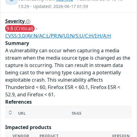
13:29 - Updated: 2026-06-17 01:59
Severity
9.8 (Critical)
-
CVSS:3.0/AV:N/AC:L/PR:N/UI:N/S:U/C:H/I:H/A:H
Summary
A vulnerability can occur when capturing a media
stream when the media source type is changed as the
capture is occurring. This can result in stream data
being cast to the wrong type causing a potentially
exploitable crash. This vulnerability affects
Thunderbird < 60, Firefox ESR < 60.1, Firefox ESR <
52.9, and Firefox < 61.
References
URL
TAGS
Impacted products
VENDOR
PRODUCT
VERSION