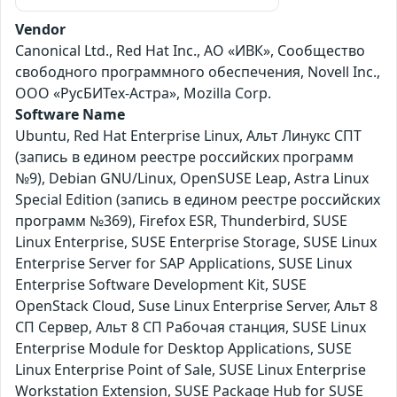
Vendor
Canonical Ltd., Red Hat Inc., АО «ИВК», Сообщество
свободного программного обеспечения, Novell Inc.,
ООО «РусБИТех-Астра», Mozilla Corp.
Software Name
Ubuntu, Red Hat Enterprise Linux, Альт Линукс СПТ
(запись в едином реестре российских программ
№9), Debian GNU/Linux, OpenSUSE Leap, Astra Linux
Special Edition (запись в едином реестре российских
программ №369), Firefox ESR, Thunderbird, SUSE
Linux Enterprise, SUSE Enterprise Storage, SUSE Linux
Enterprise Server for SAP Applications, SUSE Linux
Enterprise Software Development Kit, SUSE
OpenStack Cloud, Suse Linux Enterprise Server, Альт 8
СП Сервер, Альт 8 СП Рабочая станция, SUSE Linux
Enterprise Module for Desktop Applications, SUSE
Linux Enterprise Point of Sale, SUSE Linux Enterprise
Workstation Extension, SUSE Package Hub for SUSE