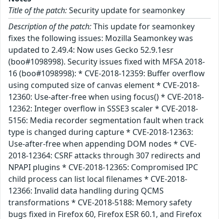
Title of the patch:
Security update for seamonkey
Description of the patch:
This update for seamonkey
fixes the following issues: Mozilla Seamonkey was
updated to 2.49.4: Now uses Gecko 52.9.1esr
(boo#1098998). Security issues fixed with MFSA 2018-
16 (boo#1098998): * CVE-2018-12359: Buffer overflow
using computed size of canvas element * CVE-2018-
12360: Use-after-free when using focus() * CVE-2018-
12362: Integer overflow in SSSE3 scaler * CVE-2018-
5156: Media recorder segmentation fault when track
type is changed during capture * CVE-2018-12363:
Use-after-free when appending DOM nodes * CVE-
2018-12364: CSRF attacks through 307 redirects and
NPAPI plugins * CVE-2018-12365: Compromised IPC
child process can list local filenames * CVE-2018-
12366: Invalid data handling during QCMS
transformations * CVE-2018-5188: Memory safety
bugs fixed in Firefox 60, Firefox ESR 60.1, and Firefox