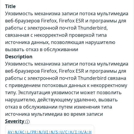
Title
Уязвимость механизма записи потока мультимедиа
веб-браузеров Firefox, Firefox ESR и программы для
работы с электронной почтой Thunderbird,
связанная с некорректной проверкой типа
источника данных, позволяющая нарушителю
вызвать отказ в обслуживании
Description
Уязвимость механизма записи потока мультимедиа
веб-браузеров Firefox, Firefox ESR и программы для
работы с электронной почтой Thunderbird связана
с приведением потоковых данных к некорректному
типу. Эксплуатация уязвимости может позволить
нарушителю, действующему удаленно, вызвать
отказ в обслуживании путем изменения типа
источника мультимедиа во время записи
Severity
AV:N/AC:L/PR:N/UI:N/S:U/C:H/I:H/A:H