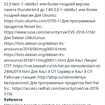
52.9.0esr-1~deb8u1 или более поздней версии;
пакета thunderbird до 1:60.3.0-1~deb8u1 или более
поздней версии Для Ubuntu:
https://usn.ubuntu.com/3705-1/ Для программных
продуктов Novell Inc.:
https://www.suse.com/security/cve/CVE-2018-5156/
Для Debian GNU/Linux:
https://lists.debian.org/debian-lts-
announce/2018/06/msg00014.html
https://lists.debian.org/debian-lts-
announce/2018/11/msg00011.html Для Альт Линукс
СПТ: https://cve.basealt.ru/otchet-po-obnovleniiam-ot-
24042019.html Для Альт 8 СП Сервер и Альт 8 СП
Рабочая станция: http://altsp.su/obnovleniya-
bezopasnosti/ Для программных продуктов Red Hat
Inc.: https://access.redhat.com/security/cve/cve-2018-
5156
Reference