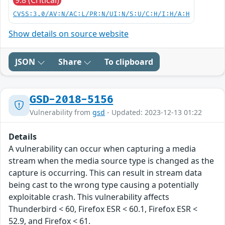
9.8 (Critical)
CVSS:3.0/AV:N/AC:L/PR:N/UI:N/S:U/C:H/I:H/A:H
Show details on source website
JSON
Share
To clipboard
GSD-2018-5156
Vulnerability from
gsd
- Updated: 2023-12-13 01:22
Details
A vulnerability can occur when capturing a media
stream when the media source type is changed as the
capture is occurring. This can result in stream data
being cast to the wrong type causing a potentially
exploitable crash. This vulnerability affects
Thunderbird < 60, Firefox ESR < 60.1, Firefox ESR <
52.9, and Firefox < 61.