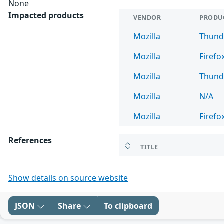
None
Impacted products
VENDOR
PRODU
Mozilla
Thund
Mozilla
Firefo
Mozilla
Thund
Mozilla
N/A
Mozilla
Firefo
References
TITLE
Show details on source website
JSON
Share
To clipboard