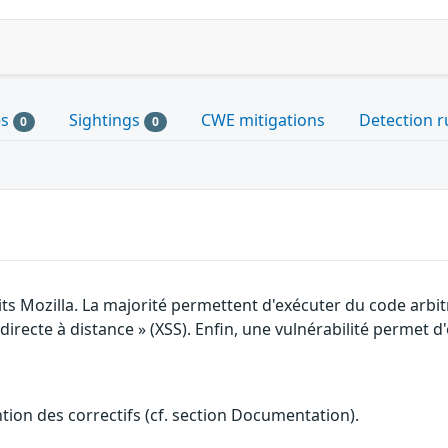
es
Sightings
CWE mitigations
Detection r
0
0
its Mozilla. La majorité permettent d'exécuter du code arbi
irecte à distance » (XSS). Enfin, une vulnérabilité permet d'o
ention des correctifs (cf. section Documentation).