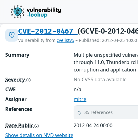
(GCVE-0-2012-04
CVE-2012-0467
Vulnerability from
cvelistv5
– Published: 2012-04-25 10:00
Summary
Multiple unspecified vulnera
through 11.0, Thunderbird 
corruption and application 
Severity
No CVSS data available.
CWE
n/a
Assigner
mitre
References
35 references
Date Public
2012-04-24 00:00
Show details on NVD website