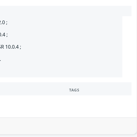
.0 ;
.4 ;
R 10.0.4 ;
.
TAGS