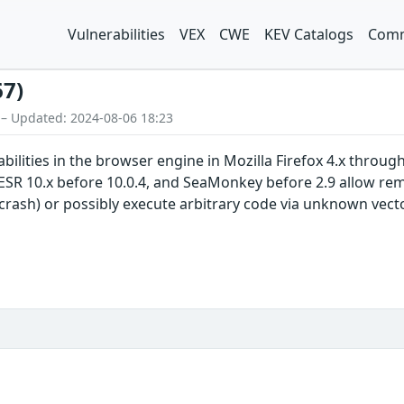
Vulnerabilities
VEX
CWE
KEV Catalogs
Comm
67)
 – Updated: 2024-08-06 18:23
bilities in the browser engine in Mozilla Firefox 4.x through
ESR 10.x before 10.0.4, and SeaMonkey before 2.9 allow rem
crash) or possibly execute arbitrary code via unknown vect