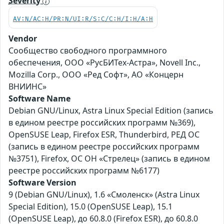
Severity
AV:N/AC:H/PR:N/UI:R/S:C/C:H/I:H/A:H
Vendor
Сообщество свободного программного
обеспечения, ООО «РусБИТех-Астра», Novell Inc.,
Mozilla Corp., ООО «Ред Софт», АО «Концерн
ВНИИНС»
Software Name
Debian GNU/Linux, Astra Linux Special Edition (запись
в едином реестре российских программ №369),
OpenSUSE Leap, Firefox ESR, Thunderbird, РЕД ОС
(запись в едином реестре российских программ
№3751), Firefox, ОС ОН «Стрелец» (запись в едином
реестре российских программ №6177)
Software Version
9 (Debian GNU/Linux), 1.6 «Смоленск» (Astra Linux
Special Edition), 15.0 (OpenSUSE Leap), 15.1
(OpenSUSE Leap), до 60.8.0 (Firefox ESR), до 60.8.0