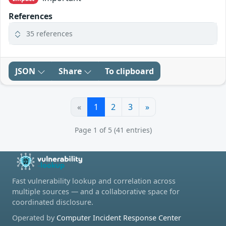
References
35 references
JSON
Share
To clipboard
«
1
2
3
»
Page 1 of 5 (41 entries)
Fast vulnerability lookup and correlation across
multiple sources — and a collaborative space for
coordinated disclosure.
Operated by
Computer Incident Response Center