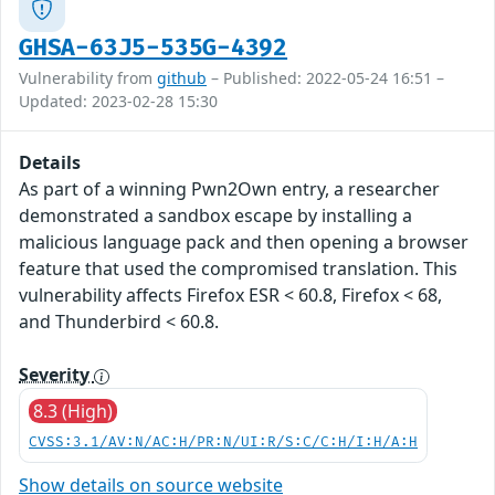
GHSA-63J5-535G-4392
Vulnerability from
github
– Published: 2022-05-24 16:51 –
Updated: 2023-02-28 15:30
Details
As part of a winning Pwn2Own entry, a researcher
demonstrated a sandbox escape by installing a
malicious language pack and then opening a browser
feature that used the compromised translation. This
vulnerability affects Firefox ESR < 60.8, Firefox < 68,
and Thunderbird < 60.8.
Severity
8.3 (High)
CVSS:3.1/AV:N/AC:H/PR:N/UI:R/S:C/C:H/I:H/A:H
Show details on source website