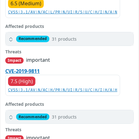
6.5 (Medium)
CVSS:3.1/AV:N/AC:L/PR:N/UI:R/S:U/C:H/I:N/A:N
Affected products
31 products
Recommended
Threats
important
Impact
CVE-2019-9811
7.5 (High)
CVSS:3.1/AV:N/AC:H/PR:N/UI:R/S:U/C:H/I:H/A:H
Affected products
31 products
Recommended
Threats
important
Impact