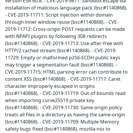
version ESR 60.8: - CVE-2019-9811: Sandbox escape via
installation of malicious language pack (bsc#1140868).
- CVE-2019-11711: Script injection within domain
through inner window reuse (bsc#1140868). - CVE-
2019-11712: Cross-origin POST requests can be made
with NPAPI plugins by following 308 redirects
(bsc#1140868). - CVE-2019-11713: Use-after-free with
HTTP/2 cached stream (bsc#1140868). - CVE-2019-
11729: Empty or malformed p256-ECDH public keys
may trigger a segmentation fault (bsc#1140868). -
CVE-2019-11715: HTML parsing error can contribute to
content XSS (bsc#1140868). - CVE-2019-11717: Caret
character improperly escaped in origins
(bsc#1140868). - CVE-2019-11719: Out-of-bounds read
when importing curve25519 private key
(bsc#1140868). - CVE-2019-11730: Same-origin policy
treats all files in a directory as having the same-origin
(bsc#1140868). - CVE-2019-11709: Multiple Memory
safety bugs fixed (bsc#1140868). mozilla-nss to