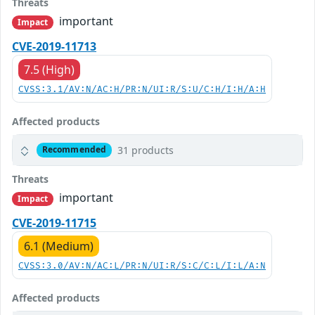
Threats
important
Impact
CVE-2019-11713
7.5 (High)
CVSS:3.1/AV:N/AC:H/PR:N/UI:R/S:U/C:H/I:H/A:H
Affected products
31 products
Recommended
Threats
important
Impact
CVE-2019-11715
6.1 (Medium)
CVSS:3.0/AV:N/AC:L/PR:N/UI:R/S:C/C:L/I:L/A:N
Affected products