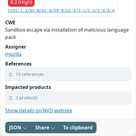
8.3 (High)
CVSS:3.1/AV:N/AC:H/PR:N/UI:R/S:C/C:H/I:H/A:H
CWE
Sandbox escape via installation of malicious language
pack
Assigner
mozilla
References
15 references
Impacted products
3 products
Show details on NVD website
JSON
Share
To clipboard