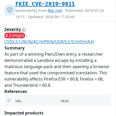
FKIE_CVE-2019-9811
Vulnerability from
fkie_nvd
- Published: 2019-07-23
14:15 - Updated: 2026-06-17 02:44
Severity
8.3 (High)
-
CVSS:3.1/AV:N/AC:H/PR:N/UI:R/S:C/C:H/I:H/A:H
Summary
As part of a winning Pwn2Own entry, a researcher
demonstrated a sandbox escape by installing a
malicious language pack and then opening a browser
feature that used the compromised translation. This
vulnerability affects Firefox ESR < 60.8, Firefox < 68,
and Thunderbird < 60.8.
References
URL
TAGS
Impacted products