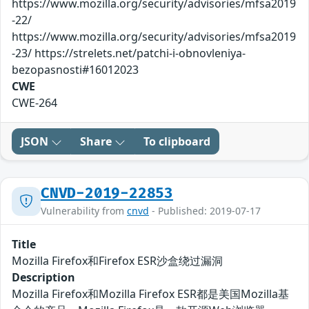
https://www.mozilla.org/security/advisories/mfsa2019
-22/
https://www.mozilla.org/security/advisories/mfsa2019
-23/ https://strelets.net/patchi-i-obnovleniya-
bezopasnosti#16012023
CWE
CWE-264
JSON
Share
To clipboard
CNVD-2019-22853
Vulnerability from
cnvd
- Published: 2019-07-17
Title
Mozilla Firefox和Firefox ESR沙盒绕过漏洞
Description
Mozilla Firefox和Mozilla Firefox ESR都是美国Mozilla基