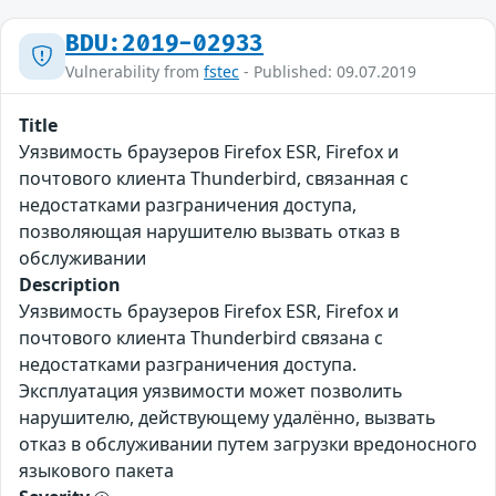
BDU:2019-02933
Vulnerability from
fstec
- Published: 09.07.2019
Title
Уязвимость браузеров Firefox ESR, Firefox и
почтового клиента Thunderbird, связанная с
недостатками разграничения доступа,
позволяющая нарушителю вызвать отказ в
обслуживании
Description
Уязвимость браузеров Firefox ESR, Firefox и
почтового клиента Thunderbird связана с
недостатками разграничения доступа.
Эксплуатация уязвимости может позволить
нарушителю, действующему удалённо, вызвать
отказ в обслуживании путем загрузки вредоносного
языкового пакета