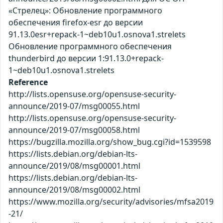
«Стрелец»: Обновление программного
обеспечения firefox-esr до версии
91.13.0esr+repack-1~deb10u1.osnova1.strelets
Обновление программного обеспечения
thunderbird до версии 1:91.13.0+repack-
1~deb10u1.osnova1.strelets
Reference
http://lists.opensuse.org/opensuse-security-
announce/2019-07/msg00055.html
http://lists.opensuse.org/opensuse-security-
announce/2019-07/msg00058.html
https://bugzilla.mozilla.org/show_bug.cgi?id=1539598
https://lists.debian.org/debian-lts-
announce/2019/08/msg00001.html
https://lists.debian.org/debian-lts-
announce/2019/08/msg00002.html
https://www.mozilla.org/security/advisories/mfsa2019
-21/