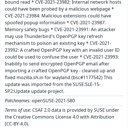
bound read * CVE-2021-23982: Internal network hosts
could have been probed by a malicious webpage *
CVE-2021-23984: Malicious extensions could have
spoofed popup information * CVE-2021-23987:
Memory safety bugs * CVE-2021-23991: An attacker
may use Thunderbird's OpenPGP key refresh
mechanism to poison an existing key * CVE-2021-
23992: A crafted OpenPGP key with an invalid user ID
could be used to confuse the user * CVE-2021-23993:
Inability to send encrypted OpenPGP email after
importing a crafted OpenPGP key - cleaned up and
fixed mozilla.sh.in for wayland (bsc#1177542) This
update was imported from the SUSE:SLE-15-
SP2:Update update project.
Patchnames:
openSUSE-2021-580
Terms of use:
CSAF 2.0 data is provided by SUSE under
the Creative Commons License 4.0 with Attribution
(CC-BY-4.0).