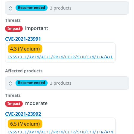
3 products
Recommended
Threats
important
Impact
CVE-2021-23991
4.3 (Medium)
CVSS:3.1/AV:N/AC:L/PR:N/UI:R/S:U/C:N/I:N/A:L
Affected products
3 products
Recommended
Threats
moderate
Impact
CVE-2021-23992
6.5 (Medium)
CVSS:3.1/AV:N/AC:L/PR:N/UI:R/S:U/C:H/I:N/A:N