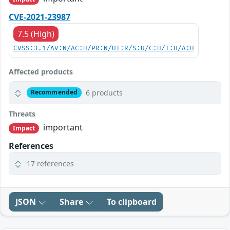
CVE-2021-23987
7.5 (High)
CVSS:3.1/AV:N/AC:H/PR:N/UI:R/S:U/C:H/I:H/A:H
Affected products
6 products
Recommended
Threats
important
Impact
References
17 references
JSON
Share
To clipboard