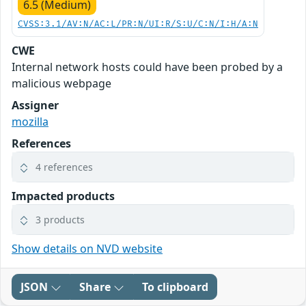
6.5 (Medium)
CVSS:3.1/AV:N/AC:L/PR:N/UI:R/S:U/C:N/I:H/A:N
CWE
Internal network hosts could have been probed by a
malicious webpage
Assigner
mozilla
References
4 references
Impacted products
3 products
Show details on NVD website
JSON
Share
To clipboard