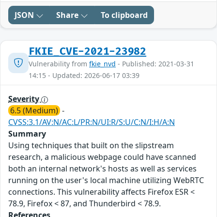
JSON
Share
To clipboard
FKIE_CVE-2021-23982
Vulnerability from
fkie_nvd
- Published: 2021-03-31
14:15 - Updated: 2026-06-17 03:39
Severity
6.5 (Medium)
-
CVSS:3.1/AV:N/AC:L/PR:N/UI:R/S:U/C:N/I:H/A:N
Summary
Using techniques that built on the slipstream
research, a malicious webpage could have scanned
both an internal network's hosts as well as services
running on the user's local machine utilizing WebRTC
connections. This vulnerability affects Firefox ESR <
78.9, Firefox < 87, and Thunderbird < 78.9.
References