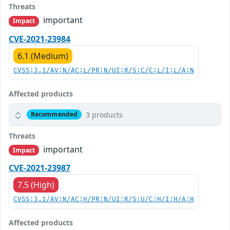
Threats
important
Impact
CVE-2021-23984
6.1 (Medium)
CVSS:3.1/AV:N/AC:L/PR:N/UI:R/S:C/C:L/I:L/A:N
Affected products
3 products
Recommended
Threats
important
Impact
CVE-2021-23987
7.5 (High)
CVSS:3.1/AV:N/AC:H/PR:N/UI:R/S:U/C:H/I:H/A:H
Affected products