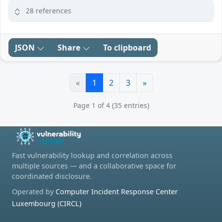
28 references
JSON
Share
To clipboard
«
1
2
3
»
Page 1 of 4 (35 entries)
Fast vulnerability lookup and correlation across
multiple sources — and a collaborative space for
coordinated disclosure.
Operated by
Computer Incident Response Center
Luxembourg (CIRCL)