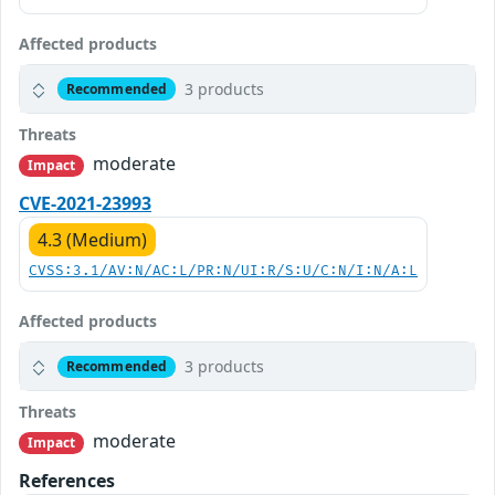
Affected products
3 products
Recommended
Threats
moderate
Impact
CVE-2021-23993
4.3 (Medium)
CVSS:3.1/AV:N/AC:L/PR:N/UI:R/S:U/C:N/I:N/A:L
Affected products
3 products
Recommended
Threats
moderate
Impact
References