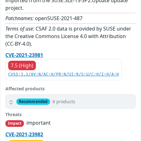
imported from the SUSE:SLE-15-SP2:Update update
project.
Patchnames:
openSUSE-2021-487
Terms of use:
CSAF 2.0 data is provided by SUSE under
the Creative Commons License 4.0 with Attribution
(CC-BY-4.0).
CVE-2021-23981
7.5 (High)
CVSS:3.1/AV:N/AC:H/PR:N/UI:R/S:U/C:H/I:H/A:H
Affected products
6 products
Recommended
Threats
important
Impact
CVE-2021-23982