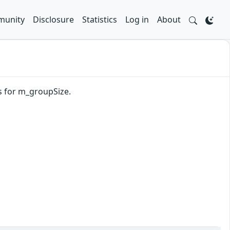
unity
Disclosure
Statistics
Log in
About
ts for m_groupSize.