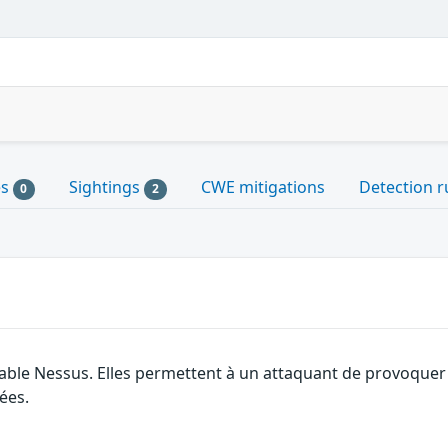
es
Sightings
CWE mitigations
Detection r
0
2
ble Nessus. Elles permettent à un attaquant de provoquer un
ées.