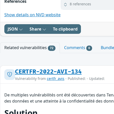
References
8 references
Show details on NVD website
JSON
Share
To clipboard
Related vulnerabilities
Comments
Bundl
72
0
CERTFR-2022-AVI-134
Vulnerability from
certfr_avis
- Published: - Updated:
De multiples vulnérabilités ont été découvertes dans Tena
des données et une atteinte à la confidentialité des donn
Solution