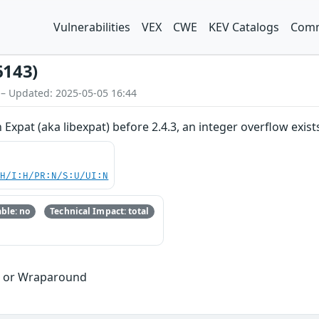
Vulnerabilities
VEX
CWE
KEV Catalogs
Comm
6143)
 – Updated: 2025-05-05 16:44
 Expat (aka libexpat) before 2.4.3, an integer overflow exis
:H/I:H/PR:N/S:U/UI:N
ble: no
Technical Impact: total
w or Wraparound