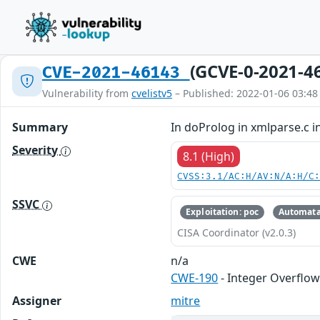
(GCVE-0-2021-4
CVE-2021-46143
Vulnerability from
cvelistv5
– Published: 2022-01-06 03:48
Summary
In doProlog in xmlparse.c in
Severity
8.1 (High)
CVSS:3.1/AC:H/AV:N/A:H/C
SSVC
Exploitation: poc
Automata
CISA Coordinator (v2.0.3)
CWE
n/a
CWE-190
- Integer Overflo
Assigner
mitre