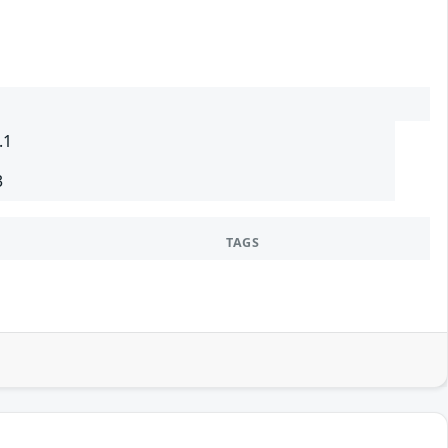
.1
3
TAGS