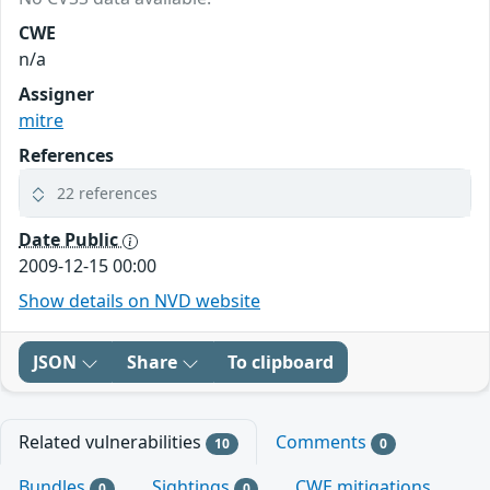
CWE
n/a
Assigner
mitre
References
22 references
Date Public
2009-12-15 00:00
Show details on NVD website
JSON
Share
To clipboard
Related vulnerabilities
Comments
10
0
Bundles
Sightings
CWE mitigations
0
0