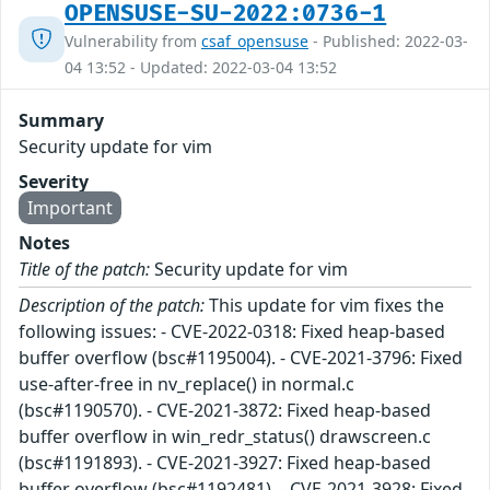
OPENSUSE-SU-2022:0736-1
Vulnerability from
csaf_opensuse
- Published: 2022-03-
04 13:52 - Updated: 2022-03-04 13:52
Summary
Security update for vim
Severity
Important
Notes
Title of the patch:
Security update for vim
Description of the patch:
This update for vim fixes the
following issues: - CVE-2022-0318: Fixed heap-based
buffer overflow (bsc#1195004). - CVE-2021-3796: Fixed
use-after-free in nv_replace() in normal.c
(bsc#1190570). - CVE-2021-3872: Fixed heap-based
buffer overflow in win_redr_status() drawscreen.c
(bsc#1191893). - CVE-2021-3927: Fixed heap-based
buffer overflow (bsc#1192481). - CVE-2021-3928: Fixed