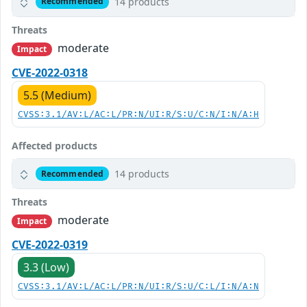
14 products
Recommended
Threats
moderate
Impact
CVE-2022-0318
5.5 (Medium)
CVSS:3.1/AV:L/AC:L/PR:N/UI:R/S:U/C:N/I:N/A:H
Affected products
14 products
Recommended
Threats
moderate
Impact
CVE-2022-0319
3.3 (Low)
CVSS:3.1/AV:L/AC:L/PR:N/UI:R/S:U/C:L/I:N/A:N