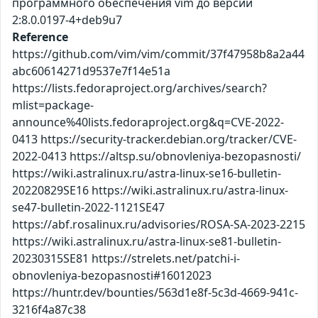
программного обеспечения vim до версии
2:8.0.0197-4+deb9u7
Reference
https://github.com/vim/vim/commit/37f47958b8a2a44
abc60614271d9537e7f14e51a
https://lists.fedoraproject.org/archives/search?
mlist=package-
announce%40lists.fedoraproject.org&q=CVE-2022-
0413 https://security-tracker.debian.org/tracker/CVE-
2022-0413 https://altsp.su/obnovleniya-bezopasnosti/
https://wiki.astralinux.ru/astra-linux-se16-bulletin-
20220829SE16 https://wiki.astralinux.ru/astra-linux-
se47-bulletin-2022-1121SE47
https://abf.rosalinux.ru/advisories/ROSA-SA-2023-2215
https://wiki.astralinux.ru/astra-linux-se81-bulletin-
20230315SE81 https://strelets.net/patchi-i-
obnovleniya-bezopasnosti#16012023
https://huntr.dev/bounties/563d1e8f-5c3d-4669-941c-
3216f4a87c38