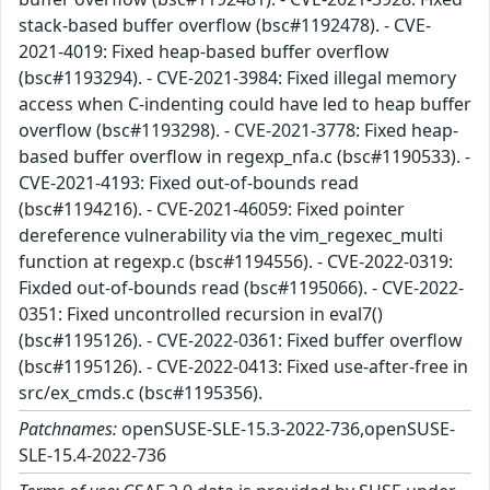
stack-based buffer overflow (bsc#1192478). - CVE-
2021-4019: Fixed heap-based buffer overflow
(bsc#1193294). - CVE-2021-3984: Fixed illegal memory
access when C-indenting could have led to heap buffer
overflow (bsc#1193298). - CVE-2021-3778: Fixed heap-
based buffer overflow in regexp_nfa.c (bsc#1190533). -
CVE-2021-4193: Fixed out-of-bounds read
(bsc#1194216). - CVE-2021-46059: Fixed pointer
dereference vulnerability via the vim_regexec_multi
function at regexp.c (bsc#1194556). - CVE-2022-0319:
Fixded out-of-bounds read (bsc#1195066). - CVE-2022-
0351: Fixed uncontrolled recursion in eval7()
(bsc#1195126). - CVE-2022-0361: Fixed buffer overflow
(bsc#1195126). - CVE-2022-0413: Fixed use-after-free in
src/ex_cmds.c (bsc#1195356).
Patchnames:
openSUSE-SLE-15.3-2022-736,openSUSE-
SLE-15.4-2022-736