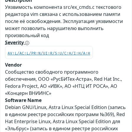
Description
Уязвимость компонента src/ex_cmds.c текстового
редактора vim связана с использованием памяти
после её освобождения. Эксплуатация уязвимости
может позволить нарушителю выполнить
произвольный код
Severity
AV:L/AC:L/PR:N/UI:R/S:U/C:H/I:H/A:H
Vendor
Сообщество свободного программного
обеспечения, ООО «РусБИТех-Астра», Red Hat Inc.,
Fedora Project, АО «ИВК», АО «НТЦ ИТ РОСА», АО
«Концерн ВНИИНС»
Software Name
Debian GNU/Linux, Astra Linux Special Edition (запись
в едином реестре российских программ №369), Red
Hat Enterprise Linux, Astra Linux Special Edition для
«Эльбрус» (запись в едином реестре российских