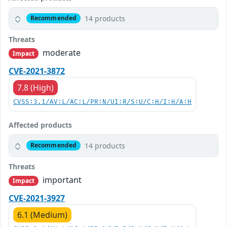
14 products
Recommended
Threats
moderate
Impact
CVE-2021-3872
7.8 (High)
CVSS:3.1/AV:L/AC:L/PR:N/UI:R/S:U/C:H/I:H/A:H
Affected products
14 products
Recommended
Threats
important
Impact
CVE-2021-3927
6.1 (Medium)