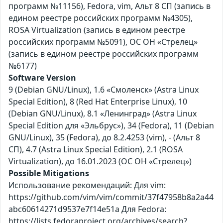
программ №11156), Fedora, vim, Альт 8 СП (запись в
едином реестре российских программ №4305),
ROSA Virtualization (запись в едином реестре
российских программ №5091), ОС ОН «Стрелец»
(запись в едином реестре российских программ
№6177)
Software Version
9 (Debian GNU/Linux), 1.6 «Смоленск» (Astra Linux
Special Edition), 8 (Red Hat Enterprise Linux), 10
(Debian GNU/Linux), 8.1 «Ленинград» (Astra Linux
Special Edition для «Эльбрус»), 34 (Fedora), 11 (Debian
GNU/Linux), 35 (Fedora), до 8.2.4253 (vim), - (Альт 8
СП), 4.7 (Astra Linux Special Edition), 2.1 (ROSA
Virtualization), до 16.01.2023 (ОС ОН «Стрелец»)
Possible Mitigations
Использование рекомендаций: Для vim:
https://github.com/vim/vim/commit/37f47958b8a2a44
abc60614271d9537e7f14e51a Для Fedora:
https://lists.fedoraproject.org/archives/search?