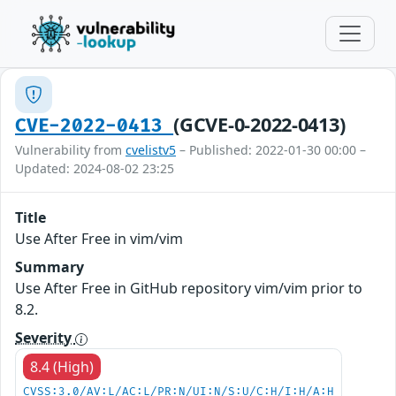
(GCVE-0-2022-0413)
CVE-2022-0413
Vulnerability from
cvelistv5
– Published: 2022-01-30 00:00 –
Updated: 2024-08-02 23:25
Title
Use After Free in vim/vim
Summary
Use After Free in GitHub repository vim/vim prior to
8.2.
Severity
8.4 (High)
CVSS:3.0/AV:L/AC:L/PR:N/UI:N/S:U/C:H/I:H/A:H