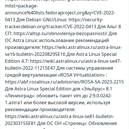
mlist=package-
announce%40lists.fedoraproject.org&q=CVE-2022-
0413 Для Debian GNU/Linux: https://security-
tracker.debian.org/tracker/CVE-2022-0413 Для Альт 8
СП: https://altsp.su/obnovleniya-bezopasnosti/ Для
ОС Astra Linux: использование рекомендаций
производителя: https://wiki.astralinux.ru/astra-linux-
se16-bulletin-20220829SE16 Для Astra Linux Special
Edition 4.7: https://wiki.astralinux.ru/astra-linux-se47-
bulletin-2022-1121SE47 Для системы управления
средой виртуализации «ROSA Virtualization» :
https://abf.rosalinux.ru/advisories/ROSA-SA-2023-2215
Для Astra Linux Special Edition для «Эльбрус» 8.1
«Ленинград»: обновить пакет vim до 2:9.0.0242-
1.astra1 или более высокой версии, используя
рекомендации производителя:
https://wiki.astralinux.ru/astra-linux-se81-bulletin-
20230315SE81 Для ОС ОН «Стрелец»: Обновление