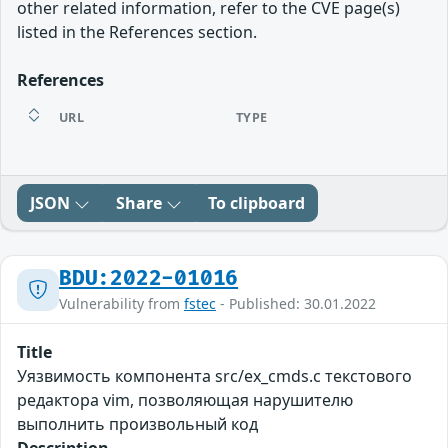
other related information, refer to the CVE page(s)
listed in the References section.
References
URL
TYPE
JSON
Share
To clipboard
BDU:2022-01016
Vulnerability from
fstec
- Published: 30.01.2022
Title
Уязвимость компонента src/ex_cmds.c текстового
редактора vim, позволяющая нарушителю
выполнить произвольный код