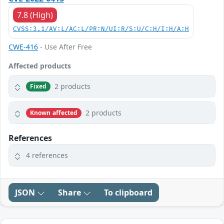
7.8 (High)
CVSS:3.1/AV:L/AC:L/PR:N/UI:R/S:U/C:H/I:H/A:H
CWE-416
- Use After Free
Affected products
2 products
Fixed
2 products
Known affected
References
4 references
JSON
Share
To clipboard