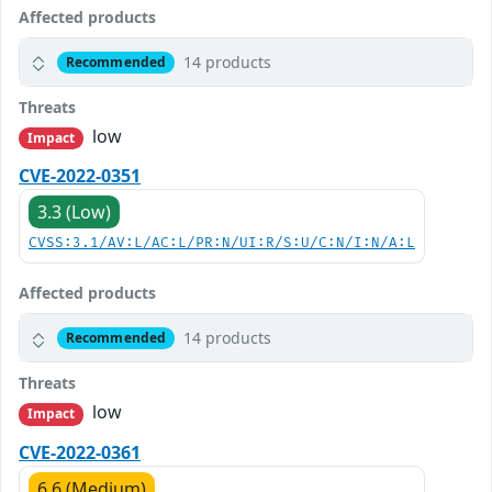
Affected products
14 products
Recommended
Threats
low
Impact
CVE-2022-0351
3.3 (Low)
CVSS:3.1/AV:L/AC:L/PR:N/UI:R/S:U/C:N/I:N/A:L
Affected products
14 products
Recommended
Threats
low
Impact
CVE-2022-0361
6.6 (Medium)