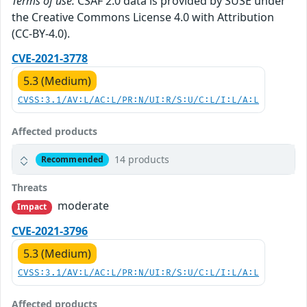
Terms of use:
CSAF 2.0 data is provided by SUSE under
the Creative Commons License 4.0 with Attribution
(CC-BY-4.0).
CVE-2021-3778
5.3 (Medium)
CVSS:3.1/AV:L/AC:L/PR:N/UI:R/S:U/C:L/I:L/A:L
Affected products
14 products
Recommended
Threats
moderate
Impact
CVE-2021-3796
5.3 (Medium)
CVSS:3.1/AV:L/AC:L/PR:N/UI:R/S:U/C:L/I:L/A:L
Affected products