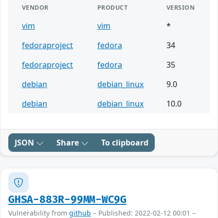
VENDOR
PRODUCT
VERSION
vim
vim
*
fedoraproject
fedora
34
fedoraproject
fedora
35
debian
debian_linux
9.0
debian
debian_linux
10.0
JSON
Share
To clipboard
GHSA-883R-99MM-WC9G
Vulnerability from
github
– Published: 2022-02-12 00:01 –