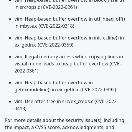
vim: Heap-based buffer overflow in block_insert()
in src/ops.c (CVE-2022-0261)
vim: Heap-based buffer overflow in utf_head_off()
in mbyte.c (CVE-2022-0318)
vim: Heap-based buffer overflow in init_ccline() in
ex_getln.c (CVE-2022-0359)
vim: Illegal memory access when copying lines in
visual mode leads to heap buffer overflow (CVE-
2022-0361)
vim: Heap-based buffer overflow in
getexmodeline() in ex_getln.c (CVE-2022-0392)
vim: Use after free in src/ex_cmds.c (CVE-2022-
0413)
For more details about the security issue(s), including
the impact, a CVSS score, acknowledgments, and