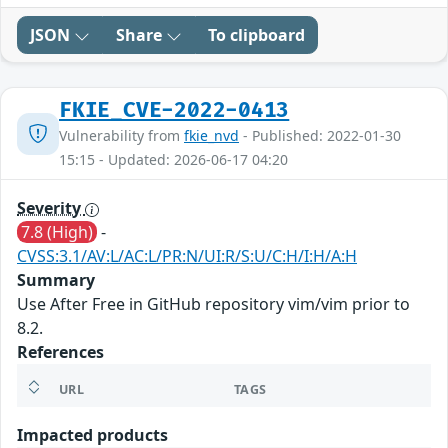
JSON
Share
To clipboard
FKIE_CVE-2022-0413
Vulnerability from
fkie_nvd
- Published: 2022-01-30
15:15 - Updated: 2026-06-17 04:20
Severity
7.8 (High)
-
CVSS:3.1/AV:L/AC:L/PR:N/UI:R/S:U/C:H/I:H/A:H
Summary
Use After Free in GitHub repository vim/vim prior to
8.2.
References
URL
TAGS
Impacted products