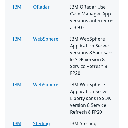
IBM
QRadar
IBM QRadar Use
Case Manager App
versions antérieures
à 3.9.0
IBM
WebSphere
IBM WebSphere
Application Server
versions 8.5.x.x sans
le SDK version 8
Service Refresh 8
FP20
IBM
WebSphere
IBM WebSphere
Application Server
Liberty sans le SDK
version 8 Service
Refresh 8 FP20
IBM
Sterling
IBM Sterling