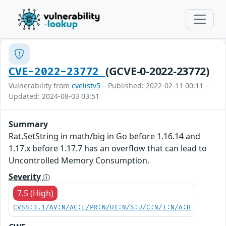
(GCVE-0-2022-23772)
CVE-2022-23772
Vulnerability from
cvelistv5
– Published: 2022-02-11 00:11 –
Updated: 2024-08-03 03:51
Summary
Rat.SetString in math/big in Go before 1.16.14 and
1.17.x before 1.17.7 has an overflow that can lead to
Uncontrolled Memory Consumption.
Severity
7.5 (High)
CVSS:3.1/AV:N/AC:L/PR:N/UI:N/S:U/C:N/I:N/A:H