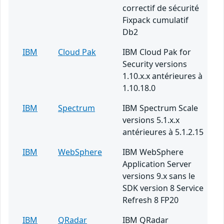
correctif de sécurité
Fixpack cumulatif
Db2
IBM
Cloud Pak
IBM Cloud Pak for
Security versions
1.10.x.x antérieures à
1.10.18.0
IBM
Spectrum
IBM Spectrum Scale
versions 5.1.x.x
antérieures à 5.1.2.15
IBM
WebSphere
IBM WebSphere
Application Server
versions 9.x sans le
SDK version 8 Service
Refresh 8 FP20
IBM
QRadar
IBM QRadar