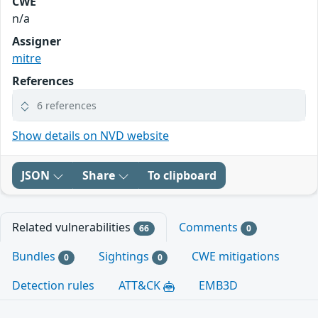
CWE
n/a
Assigner
mitre
References
6 references
Show details on NVD website
JSON
Share
To clipboard
Related vulnerabilities
Comments
66
0
Bundles
Sightings
CWE mitigations
0
0
Detection rules
ATT&CK
EMB3D