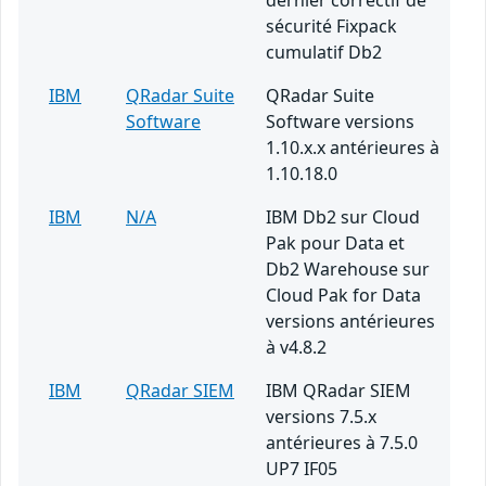
dernier correctif de
sécurité Fixpack
cumulatif Db2
IBM
QRadar Suite
QRadar Suite
Software
Software versions
1.10.x.x antérieures à
1.10.18.0
IBM
N/A
IBM Db2 sur Cloud
Pak pour Data et
Db2 Warehouse sur
Cloud Pak for Data
versions antérieures
à v4.8.2
IBM
QRadar SIEM
IBM QRadar SIEM
versions 7.5.x
antérieures à 7.5.0
UP7 IF05