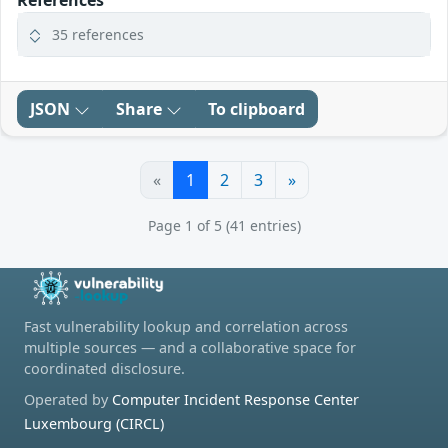
References
35 references
JSON
Share
To clipboard
«
1
2
3
»
Page 1 of 5 (41 entries)
Fast vulnerability lookup and correlation across
multiple sources — and a collaborative space for
coordinated disclosure.
Operated by
Computer Incident Response Center
Luxembourg (CIRCL)