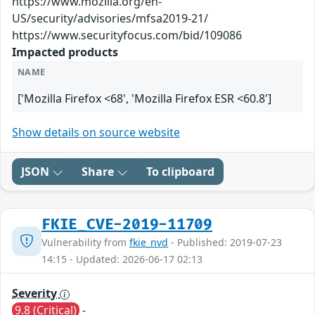
https://www.mozilla.org/en-
US/security/advisories/mfsa2019-21/
https://www.securityfocus.com/bid/109086
Impacted products
NAME
['Mozilla Firefox <68', 'Mozilla Firefox ESR <60.8']
Show details on source website
JSON
Share
To clipboard
FKIE_CVE-2019-11709
Vulnerability from
fkie_nvd
- Published: 2019-07-23
14:15 - Updated: 2026-06-17 02:13
Severity
9.8 (Critical)
-