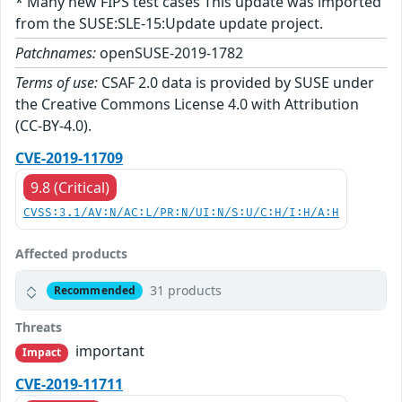
* Many new FIPS test cases This update was imported
from the SUSE:SLE-15:Update update project.
Patchnames:
openSUSE-2019-1782
Terms of use:
CSAF 2.0 data is provided by SUSE under
the Creative Commons License 4.0 with Attribution
(CC-BY-4.0).
CVE-2019-11709
9.8 (Critical)
CVSS:3.1/AV:N/AC:L/PR:N/UI:N/S:U/C:H/I:H/A:H
Affected products
31 products
Recommended
Threats
important
Impact
CVE-2019-11711