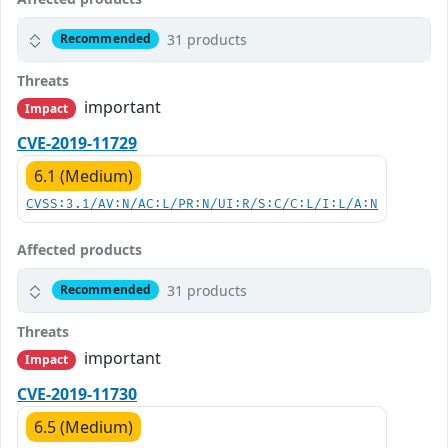
31 products
Recommended
Threats
important
Impact
CVE-2019-11729
6.1 (Medium)
CVSS:3.1/AV:N/AC:L/PR:N/UI:R/S:C/C:L/I:L/A:N
Affected products
31 products
Recommended
Threats
important
Impact
CVE-2019-11730
6.5 (Medium)