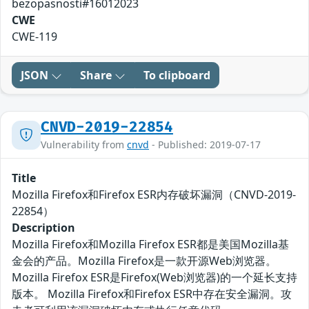
bezopasnosti#16012023
CWE
CWE-119
JSON
Share
To clipboard
CNVD-2019-22854
Vulnerability from
cnvd
- Published: 2019-07-17
Title
Mozilla Firefox和Firefox ESR内存破坏漏洞（CNVD-2019-
22854）
Description
Mozilla Firefox和Mozilla Firefox ESR都是美国Mozilla基
金会的产品。Mozilla Firefox是一款开源Web浏览器。
Mozilla Firefox ESR是Firefox(Web浏览器)的一个延长支持
版本。 Mozilla Firefox和Firefox ESR中存在安全漏洞。攻