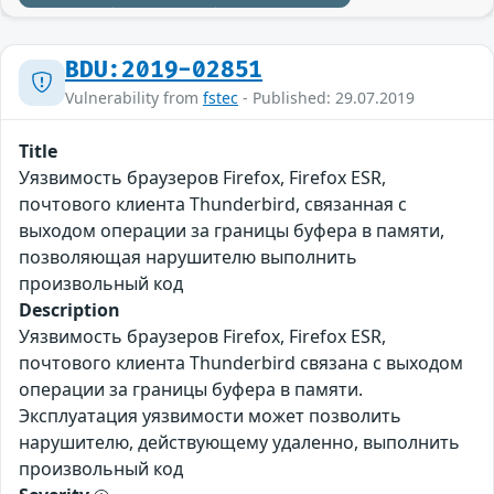
BDU:2019-02851
Vulnerability from
fstec
- Published: 29.07.2019
Title
Уязвимость браузеров Firefox, Firefox ESR,
почтового клиента Thunderbird, связанная с
выходом операции за границы буфера в памяти,
позволяющая нарушителю выполнить
произвольный код
Description
Уязвимость браузеров Firefox, Firefox ESR,
почтового клиента Thunderbird связана с выходом
операции за границы буфера в памяти.
Эксплуатация уязвимости может позволить
нарушителю, действующему удаленно, выполнить
произвольный код