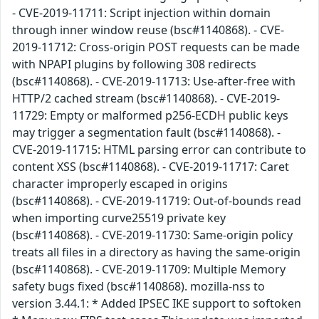
- CVE-2019-11711: Script injection within domain
through inner window reuse (bsc#1140868). - CVE-
2019-11712: Cross-origin POST requests can be made
with NPAPI plugins by following 308 redirects
(bsc#1140868). - CVE-2019-11713: Use-after-free with
HTTP/2 cached stream (bsc#1140868). - CVE-2019-
11729: Empty or malformed p256-ECDH public keys
may trigger a segmentation fault (bsc#1140868). -
CVE-2019-11715: HTML parsing error can contribute to
content XSS (bsc#1140868). - CVE-2019-11717: Caret
character improperly escaped in origins
(bsc#1140868). - CVE-2019-11719: Out-of-bounds read
when importing curve25519 private key
(bsc#1140868). - CVE-2019-11730: Same-origin policy
treats all files in a directory as having the same-origin
(bsc#1140868). - CVE-2019-11709: Multiple Memory
safety bugs fixed (bsc#1140868). mozilla-nss to
version 3.44.1: * Added IPSEC IKE support to softoken