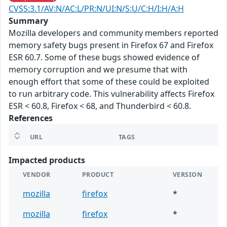
CVSS:3.1/AV:N/AC:L/PR:N/UI:N/S:U/C:H/I:H/A:H
Summary
Mozilla developers and community members reported
memory safety bugs present in Firefox 67 and Firefox
ESR 60.7. Some of these bugs showed evidence of
memory corruption and we presume that with
enough effort that some of these could be exploited
to run arbitrary code. This vulnerability affects Firefox
ESR < 60.8, Firefox < 68, and Thunderbird < 60.8.
References
URL
TAGS
Impacted products
VENDOR
PRODUCT
VERSION
mozilla
firefox
*
mozilla
firefox
*