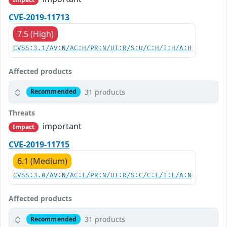
CVE-2019-11713
7.5 (High)
CVSS:3.1/AV:N/AC:H/PR:N/UI:R/S:U/C:H/I:H/A:H
Affected products
31 products
Recommended
Threats
important
Impact
CVE-2019-11715
6.1 (Medium)
CVSS:3.0/AV:N/AC:L/PR:N/UI:R/S:C/C:L/I:L/A:N
Affected products
31 products
Recommended