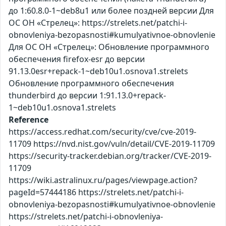
до 1:60.8.0-1~deb8u1 или более поздней версии Для
ОС ОН «Стрелец»: https://strelets.net/patchi-i-
obnovleniya-bezopasnosti#kumulyativnoe-obnovlenie
Для ОС ОН «Стрелец»: Обновление программного
обеспечения firefox-esr до версии
91.13.0esr+repack-1~deb10u1.osnova1.strelets
Обновление программного обеспечения
thunderbird до версии 1:91.13.0+repack-
1~deb10u1.osnova1.strelets
Reference
https://access.redhat.com/security/cve/cve-2019-
11709 https://nvd.nist.gov/vuln/detail/CVE-2019-11709
https://security-tracker.debian.org/tracker/CVE-2019-
11709
https://wiki.astralinux.ru/pages/viewpage.action?
pageId=57444186 https://strelets.net/patchi-i-
obnovleniya-bezopasnosti#kumulyativnoe-obnovlenie
https://strelets.net/patchi-i-obnovleniya-