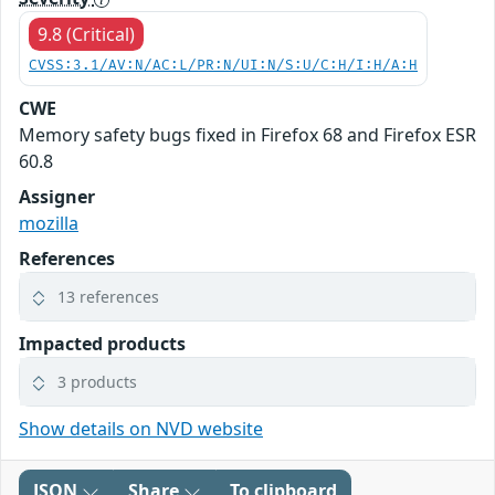
9.8 (Critical)
CVSS:3.1/AV:N/AC:L/PR:N/UI:N/S:U/C:H/I:H/A:H
CWE
Memory safety bugs fixed in Firefox 68 and Firefox ESR
60.8
Assigner
mozilla
References
13 references
Impacted products
3 products
Show details on NVD website
JSON
Share
To clipboard