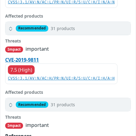
CVSS:3.1/AV:N/AC:L/PR:N/UI:R/S:U/C:H/I:N/A:N
Affected products
31 products
Recommended
Threats
important
Impact
CVE-2019-9811
7.5 (High)
CVSS:3.1/AV:N/AC:H/PR:N/UI:R/S:U/C:H/I:H/A:H
Affected products
31 products
Recommended
Threats
important
Impact