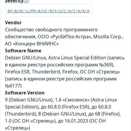
Severity
AV:N/AC:L/PR:N/UI:N/S:U/C:H/I:H/A:H
Vendor
Сообщество свободного программного
обеспечения, ООО «РусБИТех-Астра», Mozilla Corp.,
АО «Концерн ВНИИНС»
Software Name
Debian GNU/Linux, Astra Linux Special Edition (запись
в едином реестре российских программ №369),
Firefox ESR, Thunderbird, Firefox, ОС ОН «Стрелец»
(запись в едином реестре российских программ
№6177)
Software Version
9 (Debian GNU/Linux), 1.6 «Смоленск» (Astra Linux
Special Edition), до 60.8.0 (Firefox ESR), до 60.8.0
(Thunderbird), 8 (Debian GNU/Linux), до 68 (Firefox),
1.0 (ОС ОН «Стрелец»), до 16.01.2023 (ОС ОН
«Стрелец»)