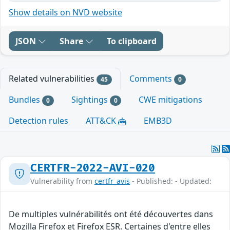
Show details on NVD website
JSON
Share
To clipboard
Related vulnerabilities
Comments
45
0
Bundles
Sightings
CWE mitigations
0
0
Detection rules
ATT&CK
EMB3D
CERTFR-2022-AVI-020
Vulnerability from
certfr_avis
- Published: - Updated:
De multiples vulnérabilités ont été découvertes dans
Mozilla Firefox et Firefox ESR. Certaines d'entre elles