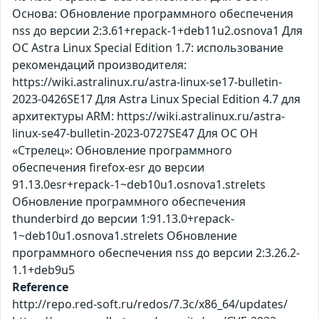
Основа: Обновление программного обеспечения
nss до версии 2:3.61+repack-1+deb11u2.osnova1 Для
ОС Astra Linux Special Edition 1.7: использование
рекомендаций производителя:
https://wiki.astralinux.ru/astra-linux-se17-bulletin-
2023-0426SE17 Для Astra Linux Special Edition 4.7 для
архитектуры ARM: https://wiki.astralinux.ru/astra-
linux-se47-bulletin-2023-0727SE47 Для ОС ОН
«Стрелец»: Обновление программного
обеспечения firefox-esr до версии
91.13.0esr+repack-1~deb10u1.osnova1.strelets
Обновление программного обеспечения
thunderbird до версии 1:91.13.0+repack-
1~deb10u1.osnova1.strelets Обновление
программного обеспечения nss до версии 2:3.26.2-
1.1+deb9u5
Reference
http://repo.red-soft.ru/redos/7.3c/x86_64/updates/