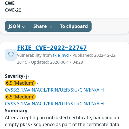
CWE
CWE-20
JSON
Share
To clipboard
FKIE_CVE-2022-22747
Vulnerability from
fkie_nvd
- Published: 2022-12-22
20:15 - Updated: 2026-06-17 04:28
Severity
6.5 (Medium)
-
CVSS:3.1/AV:N/AC:L/PR:N/UI:R/S:U/C:N/I:N/A:H
6.5 (Medium)
-
CVSS:3.1/AV:N/AC:L/PR:N/UI:R/S:U/C:N/I:N/A:H
Summary
After accepting an untrusted certificate, handling an
empty pkcs7 sequence as part of the certificate data