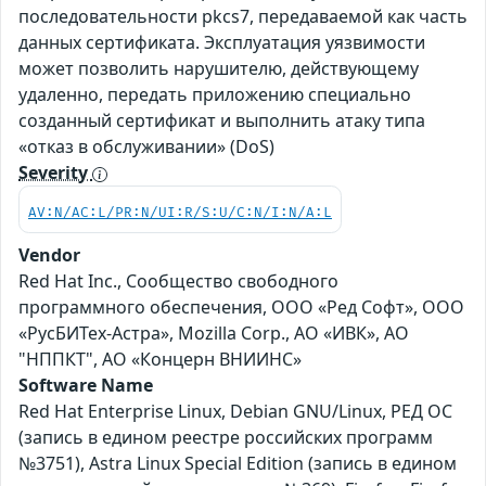
последовательности pkcs7, передаваемой как часть
данных сертификата. Эксплуатация уязвимости
может позволить нарушителю, действующему
удаленно, передать приложению специально
созданный сертификат и выполнить атаку типа
«отказ в обслуживании» (DoS)
Severity
AV:N/AC:L/PR:N/UI:R/S:U/C:N/I:N/A:L
Vendor
Red Hat Inc., Сообщество свободного
программного обеспечения, ООО «Ред Софт», ООО
«РусБИТех-Астра», Mozilla Corp., АО «ИВК», АО
"НППКТ", АО «Концерн ВНИИНС»
Software Name
Red Hat Enterprise Linux, Debian GNU/Linux, РЕД ОС
(запись в едином реестре российских программ
№3751), Astra Linux Special Edition (запись в едином