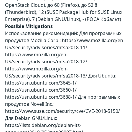
OpenStack Cloud), до 60 (Firefox), до 52.8
(Thunderbird), 12 (SUSE Package Hub for SUSE Linux
Enterprise), 7 (Debian GNU/Linux), - (РОСА Кобальт)
Possible Mitigations
Использование рекомендаций: Для программных
продуктов Mozilla Corp.: https://www.mozilla.org/en-
US/security/advisories/mfsa2018-11/
https://www.mozilla.org/en-
US/security/advisories/mfsa2018-12/
https://www.mozilla.org/en-
US/security/advisories/mfsa2018-13/ Для Ubuntu:
https://usn.ubuntu.com/3645-1/
https://usn.ubuntu.com/3660-1/
https://usn.ubuntu.com/3688-1/ Для программных
продуктов Novell Inc.:
https://www.suse.com/security/cve/CVE-2018-5150/
Для Debian GNU/Linux:
https://lists.debian.org/debian-lts-