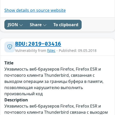
Show details on source website
JSON
Share
To clipboard
BDU:2019-03416
Vulnerability from
fstec
- Published: 09.05.2018
Title
Уязвимость веб-браузеров Firefox, Firefox ESR и
почтового клиента Thunderbird, связанная с
выходом операции за границы буфера в памяти,
позволяющая нарушителю выполнить
произвольный код
Description
Уязвимость веб-браузеров Firefox, Firefox ESR и
почтового клиента Thunderbird связана с выходом