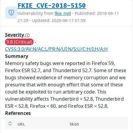
FKIE_CVE-2018-5150
Vulnerability from
fkie_nvd
- Published: 2018-06-11
21:29 - Updated: 2026-06-17 01:59
Severity
9.8 (Critical)
-
CVSS:3.0/AV:N/AC:L/PR:N/UI:N/S:U/C:H/I:H/A:H
Summary
Memory safety bugs were reported in Firefox 59,
Firefox ESR 52.7, and Thunderbird 52.7. Some of these
bugs showed evidence of memory corruption and we
presume that with enough effort that some of these
could be exploited to run arbitrary code. This
vulnerability affects Thunderbird < 52.8, Thunderbird
ESR < 52.8, Firefox < 60, and Firefox ESR < 52.8.
References
URL
TAGS