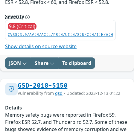
ESR < 52.8, Firefox < 60, and Firefox ESR < 52.8.
Severity
9.8 (Critical)
CVSS:3.0/AV:N/AC:L/PR:N/UI:N/S:U/C:H/I:H/A:H
Show details on source website
JSON
Share
To clipboard
GSD-2018-5150
Vulnerability from
gsd
- Updated: 2023-12-13 01:22
Details
Memory safety bugs were reported in Firefox 59,
Firefox ESR 52.7, and Thunderbird 52.7. Some of these
bugs showed evidence of memory corruption and we