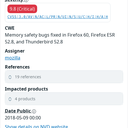
9.8 (Critical)
CVSS:3.0/AV:N/AC:L/PR:N/UI:N/S:U/C:H/I:H/A:H
CWE
Memory safety bugs fixed in Firefox 60, Firefox ESR
52.8, and Thunderbird 52.8
Assigner
mozilla
References
19 references
Impacted products
4 products
Date Public
2018-05-09 00:00
Show details on NVD website