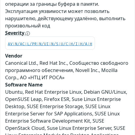
операции за границы буфера в памяти.
Эксплуатация уязвимости может позволить
нарушителю, действующему удалённо, выполнить
произвольный код
Severity
AV:N/AC:L/PR:N/UI:N/S:U/C:H/I:H/A:H
Vendor
Canonical Ltd., Red Hat Inc., Сообщество свободного
программного обеспечения, Novell Inc., Mozilla
Corp., АО «НТЦ ИТ РОСА»
Software Name
Ubuntu, Red Hat Enterprise Linux, Debian GNU/Linux,
OpenSUSE Leap, Firefox ESR, Suse Linux Enterprise
Desktop, SUSE Enterprise Storage, SUSE Linux
Enterprise Server for SAP Applications, SUSE Linux
Enterprise Software Development Kit, SUSE
OpenStack Cloud, Suse Linux Enterprise Server, SUSE