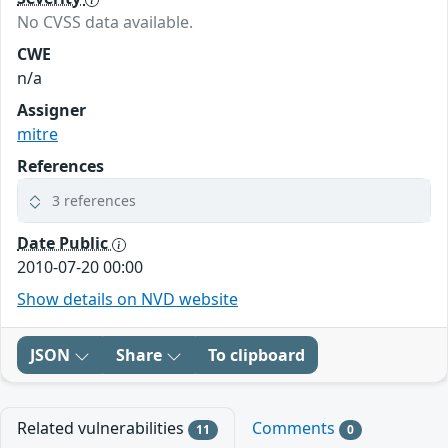
No CVSS data available.
CWE
n/a
Assigner
mitre
References
3 references
Date Public
2010-07-20 00:00
Show details on NVD website
JSON
Share
To clipboard
Related vulnerabilities
Comments
11
0