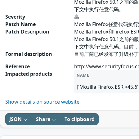
Mozilla Firefox 
下文中执行任意代码。
Severity
高
Patch Name
Mozilla Firefox任意代码
Patch Description
Mozilla Firefox和Fir
Mozilla Firefox 
下文中执行任意代码。目前，
Formal description
目前厂商已经发布了升级补丁以修复此安全
Reference
http://www.securityfocus.
Impacted products
NAME
['Mozilla Firefox ESR <45.6'
Show details on source website
JSON
Share
To clipboard