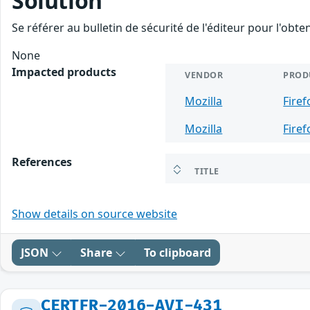
Solution
Se référer au bulletin de sécurité de l'éditeur pour l'obt
None
Impacted products
VENDOR
PROD
Mozilla
Firef
Mozilla
Firef
References
TITLE
Show details on source website
JSON
Share
To clipboard
CERTFR-2016-AVI-431