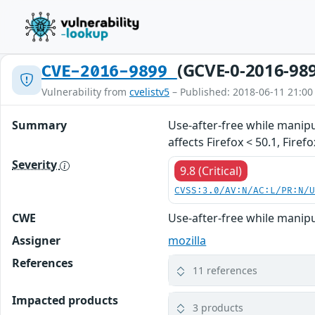
(GCVE-0-2016-98
CVE-2016-9899
Vulnerability from
cvelistv5
– Published: 2018-06-11 21:00
Summary
Use-after-free while manip
affects Firefox < 50.1, Fire
Severity
9.8 (Critical)
CVSS:3.0/AV:N/AC:L/PR:N/
CWE
Use-after-free while mani
Assigner
mozilla
References
11 references
Impacted products
3 products