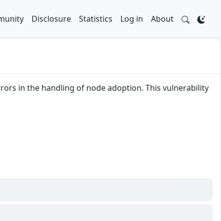
unity
Disclosure
Statistics
Log in
About
rs in the handling of node adoption. This vulnerability