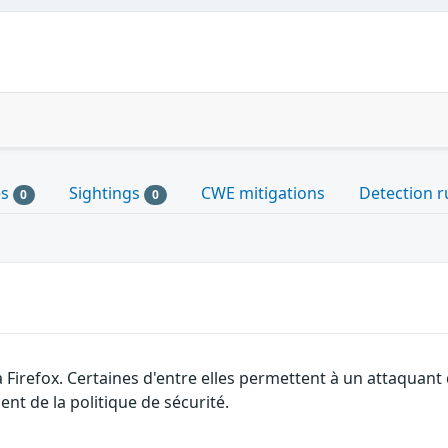
es
Sightings
CWE mitigations
Detection r
0
0
a Firefox. Certaines d'entre elles permettent à un attaquan
nt de la politique de sécurité.