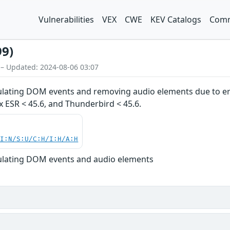
Vulnerabilities
VEX
CWE
KEV Catalogs
Comm
99)
 – Updated: 2024-08-06 03:07
ulating DOM events and removing audio elements due to erro
fox ESR < 45.6, and Thunderbird < 45.6.
UI:N/S:U/C:H/I:H/A:H
pulating DOM events and audio elements