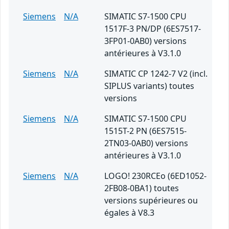
Siemens
N/A
SIMATIC S7-1500 CPU
1517F-3 PN/DP (6ES7517-
3FP01-0AB0) versions
antérieures à V3.1.0
Siemens
N/A
SIMATIC CP 1242-7 V2 (incl.
SIPLUS variants) toutes
versions
Siemens
N/A
SIMATIC S7-1500 CPU
1515T-2 PN (6ES7515-
2TN03-0AB0) versions
antérieures à V3.1.0
Siemens
N/A
LOGO! 230RCEo (6ED1052-
2FB08-0BA1) toutes
versions supérieures ou
égales à V8.3