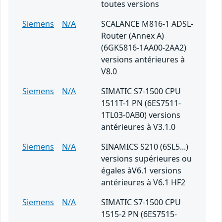
toutes versions
Siemens
N/A
SCALANCE M816-1 ADSL-
Router (Annex A)
(6GK5816-1AA00-2AA2)
versions antérieures à
V8.0
Siemens
N/A
SIMATIC S7-1500 CPU
1511T-1 PN (6ES7511-
1TL03-0AB0) versions
antérieures à V3.1.0
Siemens
N/A
SINAMICS S210 (6SL5...)
versions supérieures ou
égales àV6.1 versions
antérieures à V6.1 HF2
Siemens
N/A
SIMATIC S7-1500 CPU
1515-2 PN (6ES7515-