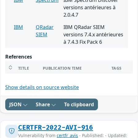
IBM
Spectrum
IBM Spectrum Discover
versions antérieures à
2.0.4.7
IBM
QRadar
IBM QRadar SIEM
SIEM
versions 7.4.x antérieures
à 7.4.3 Fix Pack 6
References
TITLE
PUBLICATION TIME
TAGS
Show details on source website
JSON
Share
To clipboard
CERTFR-2022-AVI-916
Vulnerability from
certfr_avis
- Published: - Updated: