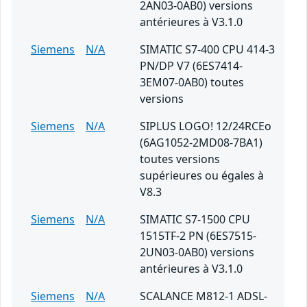
2AN03-0AB0) versions
antérieures à V3.1.0
Siemens
N/A
SIMATIC S7-400 CPU 414-3
PN/DP V7 (6ES7414-
3EM07-0AB0) toutes
versions
Siemens
N/A
SIPLUS LOGO! 12/24RCEo
(6AG1052-2MD08-7BA1)
toutes versions
supérieures ou égales à
V8.3
Siemens
N/A
SIMATIC S7-1500 CPU
1515TF-2 PN (6ES7515-
2UN03-0AB0) versions
antérieures à V3.1.0
Siemens
N/A
SCALANCE M812-1 ADSL-