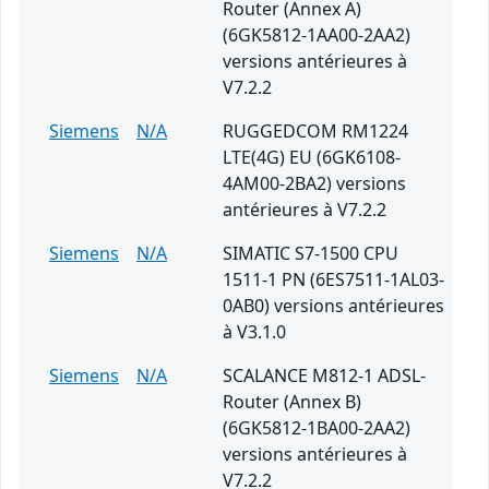
Router (Annex A)
(6GK5812-1AA00-2AA2)
versions antérieures à
V7.2.2
Siemens
N/A
RUGGEDCOM RM1224
LTE(4G) EU (6GK6108-
4AM00-2BA2) versions
antérieures à V7.2.2
Siemens
N/A
SIMATIC S7-1500 CPU
1511-1 PN (6ES7511-1AL03-
0AB0) versions antérieures
à V3.1.0
Siemens
N/A
SCALANCE M812-1 ADSL-
Router (Annex B)
(6GK5812-1BA00-2AA2)
versions antérieures à
V7.2.2