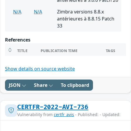
antérieures à 9.0.0 Patch 26
N/A
N/A
Zimbra versions 8.8.x
antérieures à 8.8.15 Patch
33
References
TITLE
PUBLICATION TIME
TAGS
Show details on source website
JSON
Share
To clipboard
CERTFR-2022-AVI-736
Vulnerability from
certfr_avis
- Published: - Updated: