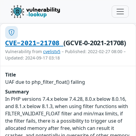
(GCVE-0-2021-21708)
CVE-2021-21708
Vulnerability from
cvelistv5
– Published: 2022-02-27 08:00 –
Updated: 2024-09-17 03:18
Title
UAF due to php_filter_float() failing
Summary
In PHP versions 7.4.x below 7.4.28, 8.0.x below 8.0.16,
and 8.1.x below 8.1.3, when using filter functions with
FILTER_VALIDATE_FLOAT filter and min/max limits, if
the filter fails, there is a possibility to trigger use of
allocated memory after free, which can result it
crashes, and potentially in overwrite of other memory