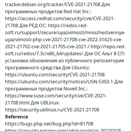
tracker.debian.org/tracker/CVE-2021-21708 Для
программных продуктов Red Hat Inc.:
https://access.redhat.com/security/cve/CVE-2021-
21708 Для РЕД ОС: https://redos.red-
soft.ru/support/secure/uyazvimosti/mnozhestvennye-
uyazvimosti-php-cve-2021-21708-cve-2022-31625-cve-
2021-21702-cve-2021-21705-cve-2021-/ http://repo.red-
soft.ru/redos/7.3c/x86_64/updates/ Для ОС Альт 8 СП:
установка обновления из публичного репозитория
программного средства Для Ubuntu:
https://ubuntu.com/security/CVE-2021-21708
https://ubuntu.com/security/notices/USN-5303-1 Для
программных продуктов Novell Inc.:
https://www.suse.com/security/cve/CVE-2021-
21708.html Для UBLinux:
https://security.ublinux.ru/CVE-2021-21708
Reference
https://bugs.php.net/bug.php?id=81708
https://security.netapp.com/advisory/ntap-20220325-