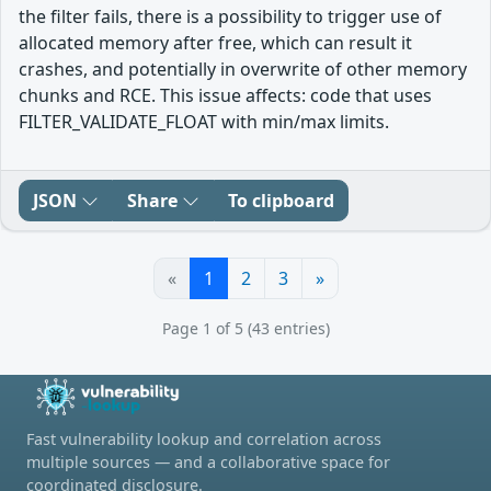
the filter fails, there is a possibility to trigger use of
allocated memory after free, which can result it
crashes, and potentially in overwrite of other memory
chunks and RCE. This issue affects: code that uses
FILTER_VALIDATE_FLOAT with min/max limits.
JSON
Share
To clipboard
«
1
2
3
»
Page 1 of 5 (43 entries)
Fast vulnerability lookup and correlation across
multiple sources — and a collaborative space for
coordinated disclosure.