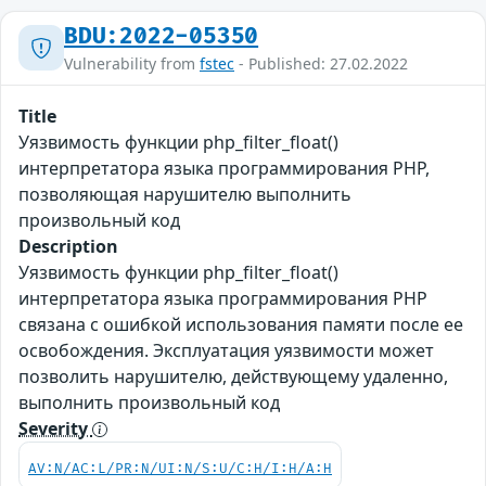
BDU:2022-05350
Vulnerability from
fstec
- Published: 27.02.2022
Title
Уязвимость функции php_filter_float()
интерпретатора языка программирования PHP,
позволяющая нарушителю выполнить
произвольный код
Description
Уязвимость функции php_filter_float()
интерпретатора языка программирования PHP
связана с ошибкой использования памяти после ее
освобождения. Эксплуатация уязвимости может
позволить нарушителю, действующему удаленно,
выполнить произвольный код
Severity
AV:N/AC:L/PR:N/UI:N/S:U/C:H/I:H/A:H