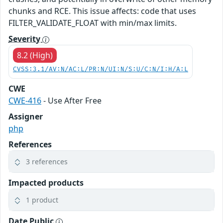
chunks and RCE. This issue affects: code that uses
FILTER_VALIDATE_FLOAT with min/max limits.
Severity
8.2 (High)
CVSS:3.1/AV:N/AC:L/PR:N/UI:N/S:U/C:N/I:H/A:L
CWE
CWE-416
- Use After Free
Assigner
php
References
3 references
Impacted products
1 product
Date Public