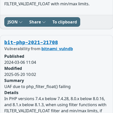
FILTER_VALIDATE_FLOAT with min/max limits.
JSON
Share
To clipboard
bit-php-2021-21708
Vulnerability from
bitnami_vulndb
Published
2024-03-06 11:04
Modified
2025-05-20 10:02
Summary
UAF due to php_filter_float() failing
Details
In PHP versions 7.4.x below 7.4.28, 8.0.x below 8.0.16,
and 8.1.x below 8.1.3, when using filter functions with
FILTER_VALIDATE_FLOAT filter and min/max limits, if