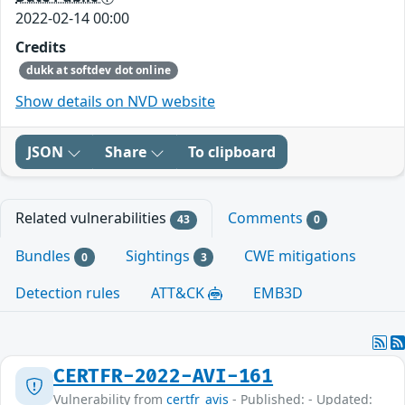
2022-02-14 00:00
Credits
dukk at softdev dot online
Show details on NVD website
JSON
Share
To clipboard
Related vulnerabilities
Comments
43
0
Bundles
Sightings
CWE mitigations
0
3
Detection rules
ATT&CK
EMB3D
CERTFR-2022-AVI-161
Vulnerability from
certfr_avis
- Published: - Updated: