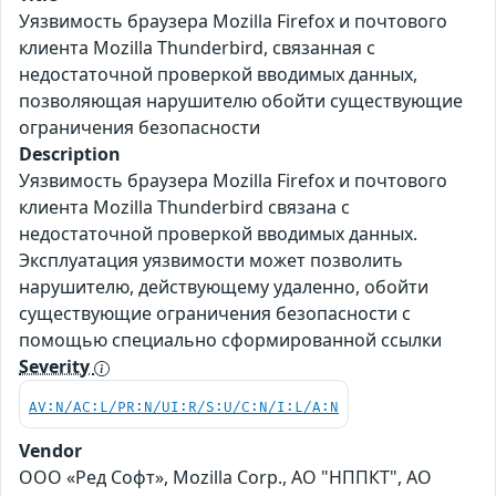
Уязвимость браузера Mozilla Firefox и почтового
клиента Mozilla Thunderbird, связанная с
недостаточной проверкой вводимых данных,
позволяющая нарушителю обойти существующие
ограничения безопасности
Description
Уязвимость браузера Mozilla Firefox и почтового
клиента Mozilla Thunderbird связана с
недостаточной проверкой вводимых данных.
Эксплуатация уязвимости может позволить
нарушителю, действующему удаленно, обойти
существующие ограничения безопасности с
помощью специально сформированной ссылки
Severity
AV:N/AC:L/PR:N/UI:R/S:U/C:N/I:L/A:N
Vendor
ООО «Ред Софт», Mozilla Corp., АО "НППКТ", АО