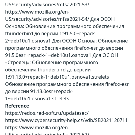
US/security/advisories/mfsa2021-53/
https://www.mozilla.org/en-
US/security/advisories/mfsa2021-54/ Для ОСОН
Основа: Обновление программного обеспечения
thunderbird до версии 1:91.5.0+repack-
2~deb10u1.osnova1 Для ОСОН Основа: Обновление
программного обеспечения firefox-esr до версии
91.5.0esr+repack-1~deb10u1.osnova1 Для ОС ОН
«Стрелец»: Обновление программного
обеспечения thunderbird до версии
1:91.13.0+repack-1~deb10u1.osnova1.strelets
Обновление программного обеспечения firefox-esr
до версии 91.13.0esr+repack-
1~deb10u1.osnova1.strelets
Reference
https://redos.red-soft.ru/updatesec/
https://www.cybersecurity-help.cz/vdb/SB2021120711
https://www.mozilla.org/en-
US/security/advisories/mfsa2021-52/