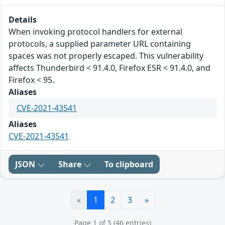
Details
When invoking protocol handlers for external
protocols, a supplied parameter URL containing
spaces was not properly escaped. This vulnerability
affects Thunderbird < 91.4.0, Firefox ESR < 91.4.0, and
Firefox < 95.
Aliases
CVE-2021-43541
Aliases
CVE-2021-43541
JSON
Share
To clipboard
«
1
2
3
»
Page 1 of 5 (46 entries)