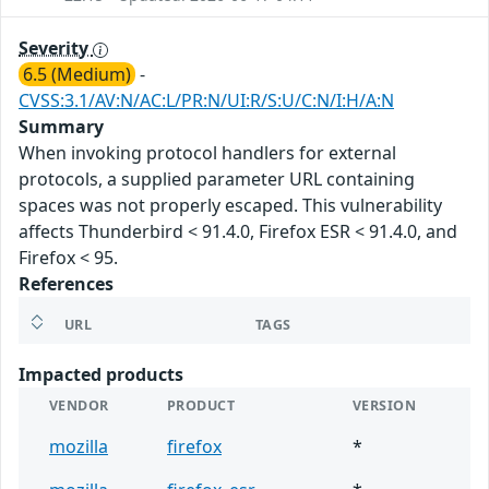
Severity
6.5 (Medium)
-
CVSS:3.1/AV:N/AC:L/PR:N/UI:R/S:U/C:N/I:H/A:N
Summary
When invoking protocol handlers for external
protocols, a supplied parameter URL containing
spaces was not properly escaped. This vulnerability
affects Thunderbird < 91.4.0, Firefox ESR < 91.4.0, and
Firefox < 95.
References
URL
TAGS
Impacted products
VENDOR
PRODUCT
VERSION
mozilla
firefox
*