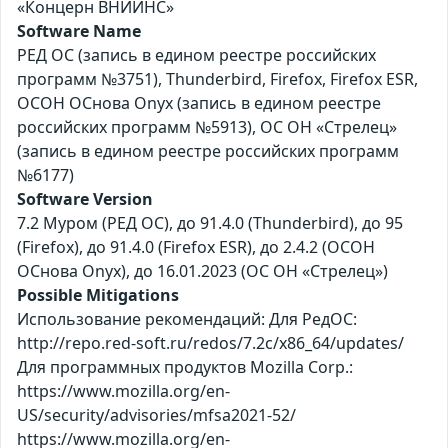
«Концерн ВНИИНС»
Software Name
РЕД ОС (запись в едином реестре российских
программ №3751), Thunderbird, Firefox, Firefox ESR,
ОСОН ОСнова Оnyx (запись в едином реестре
российских программ №5913), ОС ОН «Стрелец»
(запись в едином реестре российских программ
№6177)
Software Version
7.2 Муром (РЕД ОС), до 91.4.0 (Thunderbird), до 95
(Firefox), до 91.4.0 (Firefox ESR), до 2.4.2 (ОСОН
ОСнова Оnyx), до 16.01.2023 (ОС ОН «Стрелец»)
Possible Mitigations
Использование рекомендаций: Для РедОС:
http://repo.red-soft.ru/redos/7.2c/x86_64/updates/
Для программных продуктов Mozilla Corp.:
https://www.mozilla.org/en-
US/security/advisories/mfsa2021-52/
https://www.mozilla.org/en-