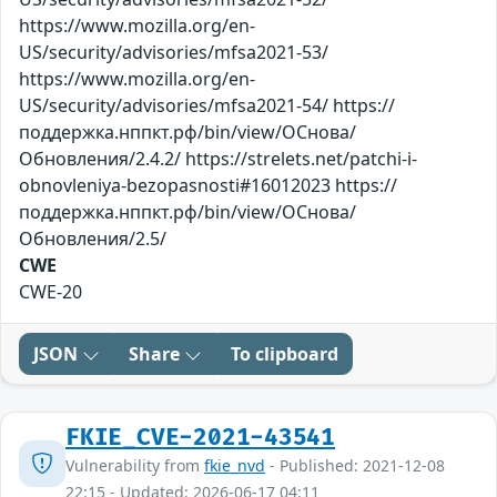
https://www.mozilla.org/en-
US/security/advisories/mfsa2021-53/
https://www.mozilla.org/en-
US/security/advisories/mfsa2021-54/ https://
поддержка.нппкт.рф/bin/view/ОСнова/
Обновления/2.4.2/ https://strelets.net/patchi-i-
obnovleniya-bezopasnosti#16012023 https://
поддержка.нппкт.рф/bin/view/ОСнова/
Обновления/2.5/
CWE
CWE-20
JSON
Share
To clipboard
FKIE_CVE-2021-43541
Vulnerability from
fkie_nvd
- Published: 2021-12-08
22:15 - Updated: 2026-06-17 04:11