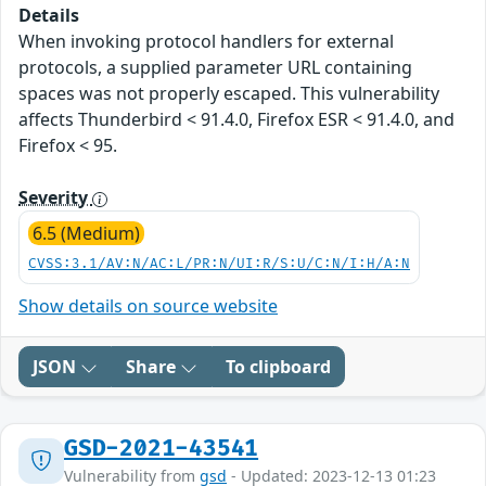
Details
When invoking protocol handlers for external
protocols, a supplied parameter URL containing
spaces was not properly escaped. This vulnerability
affects Thunderbird < 91.4.0, Firefox ESR < 91.4.0, and
Firefox < 95.
Severity
6.5 (Medium)
CVSS:3.1/AV:N/AC:L/PR:N/UI:R/S:U/C:N/I:H/A:N
Show details on source website
JSON
Share
To clipboard
GSD-2021-43541
Vulnerability from
gsd
- Updated: 2023-12-13 01:23