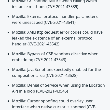
Mozilla: GC rooting failure when calling wasm
instance methods (CVE-2021-43539)
Mozilla: External protocol handler parameters
were unescaped (CVE-2021-43541)
Mozilla: XMLHttpRequest error codes could have
leaked the existence of an external protocol
handler (CVE-2021-43542)
Mozilla: Bypass of CSP sandbox directive when
embedding (CVE-2021-43543)
Mozilla: JavaScript unexpectedly enabled for the
composition area (CVE-2021-43528)
Mozilla: Denial of Service when using the Location
API in a loop (CVE-2021-43545)
Mozilla: Cursor spoofing could overlay user
interface when native cursor is zoomed (CVE-