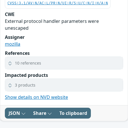
CVSS:3.1/AV:N/AC:L/PR:N/UI:R/S:U/C:N/I:H/A:N
CWE
External protocol handler parameters were
unescaped
Assigner
mozilla
References
10 references
Impacted products
3 products
Show details on NVD website
JSON
Share
To clipboard