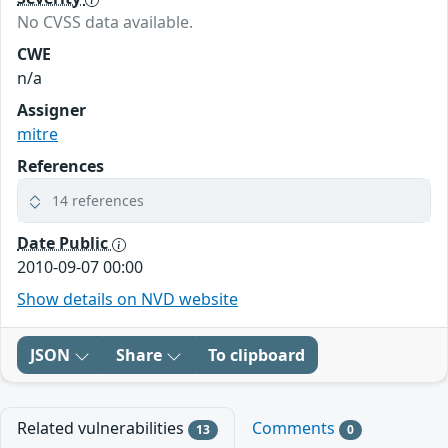
No CVSS data available.
CWE
n/a
Assigner
mitre
References
14 references
Date Public
2010-09-07 00:00
Show details on NVD website
JSON
Share
To clipboard
Related vulnerabilities
Comments
13
0