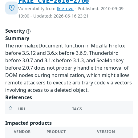
FKIE_CVE-2010-2766
Vulnerability from
fkie_nvd
- Published: 2010-09-09
19:00 - Updated: 2026-06-16 23:21
Severity
Summary
The normalizeDocument function in Mozilla Firefox
before 3.5.12 and 3.6.x before 3.6.9, Thunderbird
before 3.0.7 and 3.1.x before 3.1.3, and SeaMonkey
before 2.0.7 does not properly handle the removal of
DOM nodes during normalization, which might allow
remote attackers to execute arbitrary code via vectors
involving access to a deleted object.
References
URL
TAGS
Impacted products
VENDOR
PRODUCT
VERSION