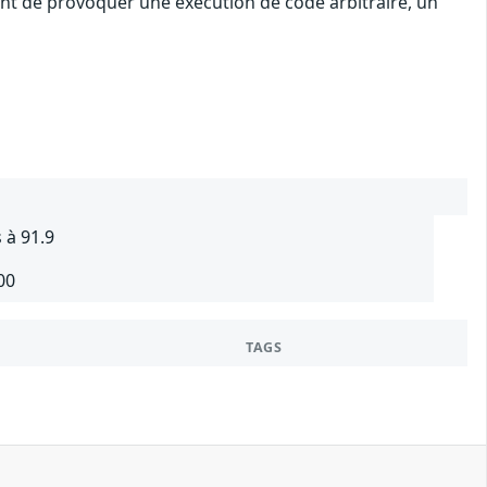
uant de provoquer une exécution de code arbitraire, un
 à 91.9
00
TAGS