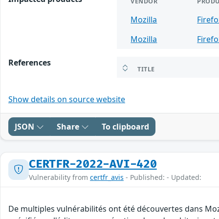
VENDOR
PRODU
Mozilla
Firef
Mozilla
Firef
References
TITLE
Show details on source website
JSON
Share
To clipboard
CERTFR-2022-AVI-420
Vulnerability from
certfr_avis
- Published: - Updated:
De multiples vulnérabilités ont été découvertes dans Mo