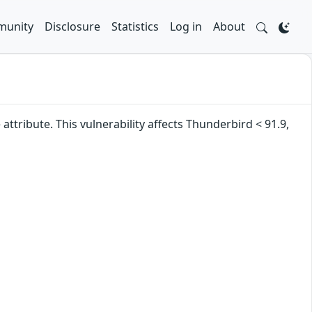
unity
Disclosure
Statistics
Log in
About
ttribute. This vulnerability affects Thunderbird < 91.9,