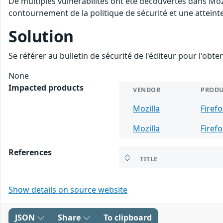
De multiples vulnérabilités ont été découvertes dans Moz
contournement de la politique de sécurité et une atteinte
Solution
Se référer au bulletin de sécurité de l'éditeur pour l'obt
None
Impacted products
VENDOR
PRODU
Mozilla
Firef
Mozilla
Firef
References
TITLE
Show details on source website
JSON
Share
To clipboard