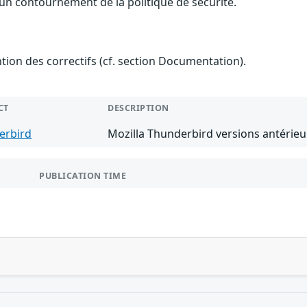
t un contournement de la politique de sécurité.
ention des correctifs (cf. section Documentation).
CT
DESCRIPTION
erbird
Mozilla Thunderbird versions antérieu
PUBLICATION TIME