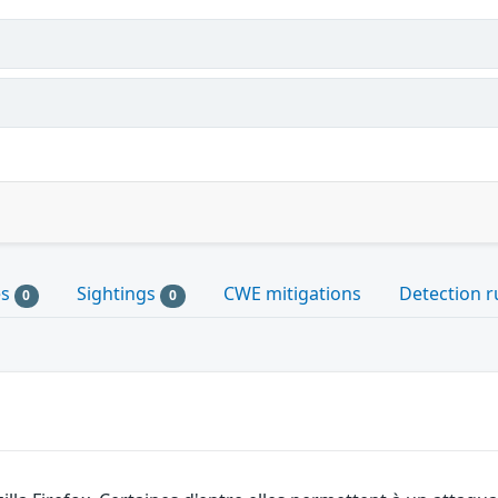
es
Sightings
CWE mitigations
Detection r
0
0