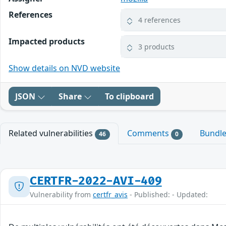
References
4 references
Impacted products
3 products
Show details on NVD website
JSON
Share
To clipboard
Related vulnerabilities
Comments
Bundl
46
0
CERTFR-2022-AVI-409
Vulnerability from
certfr_avis
- Published: - Updated: