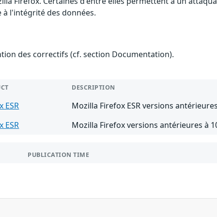
illa Firefox. Certaines d'entre elles permettent à un attaq
 à l'intégrité des données.
ention des correctifs (cf. section Documentation).
CT
DESCRIPTION
ox ESR
Mozilla Firefox ESR versions antérieures
ox ESR
Mozilla Firefox versions antérieures à 1
PUBLICATION TIME