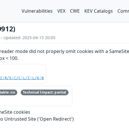
Vulnerabilities
VEX
CWE
KEV Catalogs
Comm
9912)
 – Updated: 2025-04-15 20:05
reader mode did not properly omit cookies with a SameSite a
ox < 100.
UI:R/S:C/C:L/I:L/A:N
able: no
Technical Impact: partial
eSite cookies
to Untrusted Site ('Open Redirect')