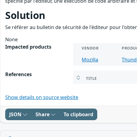
spécifié par l'éditeur, une exécution de code arbitraire e
Solution
Se référer au bulletin de sécurité de l'éditeur pour l'obt
None
Impacted products
VENDOR
PRODU
Mozilla
Thund
References
TITLE
Show details on source website
JSON
Share
To clipboard