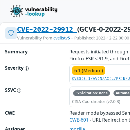
(GCVE-0-2022-2
CVE-2022-29912
Vulnerability from
cvelistv5
– Published: 2022-12-22 00:00
Summary
Requests initiated through 
Firefox ESR < 91.9, and Firef
Severity
6.1 (Medium)
CVSS:3.1/AV:N/AC:L/PR:N/
SSVC
Exploitation: none
Automat
CISA Coordinator (v2.0.3)
CWE
Reader mode bypassed Sam
CWE-601
- URL Redirection 
Assigner
mozilla