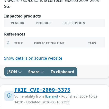
VMware ESX 4.0 sans le correctif ESX400-200912403-
SG.
Impacted products
VENDOR
PRODUCT
DESCRIPTION
References
TITLE
PUBLICATION TIME
TAGS
Show details on source website
JSON
Share
To clipboard
FKIE_CVE-2009-3375
Vulnerability from
fkie_nvd
- Published: 2009-10-29
14:30 - Updated: 2026-06-16 23:11