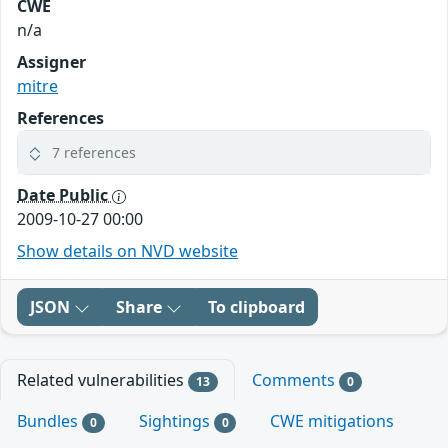
CWE
n/a
Assigner
mitre
References
7 references
Date Public
2009-10-27 00:00
Show details on NVD website
JSON
Share
To clipboard
Related vulnerabilities
Comments
13
0
Bundles
Sightings
CWE mitigations
0
0