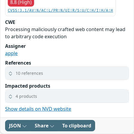
8.8 (High)
CVSS:3.1/AV:N/AC:L/PR:N/UI:R/S:U/C:H/I:H/A:H
CWE
Processing maliciously crafted web content may lead
to arbitrary code execution
Assigner
apple
References
10 references
Impacted products
4 products
Show details on NVD website
JSON
Share
To clipboard