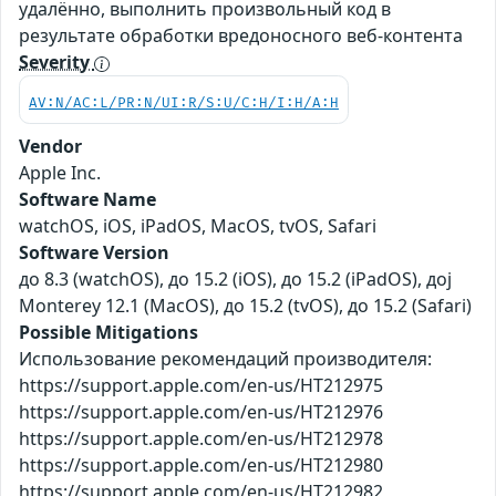
удалённо, выполнить произвольный код в
результате обработки вредоносного веб-контента
Severity
AV:N/AC:L/PR:N/UI:R/S:U/C:H/I:H/A:H
Vendor
Apple Inc.
Software Name
watchOS, iOS, iPadOS, MacOS, tvOS, Safari
Software Version
до 8.3 (watchOS), до 15.2 (iOS), до 15.2 (iPadOS), доj
Monterey 12.1 (MacOS), до 15.2 (tvOS), до 15.2 (Safari)
Possible Mitigations
Использование рекомендаций производителя:
https://support.apple.com/en-us/HT212975
https://support.apple.com/en-us/HT212976
https://support.apple.com/en-us/HT212978
https://support.apple.com/en-us/HT212980
https://support.apple.com/en-us/HT212982