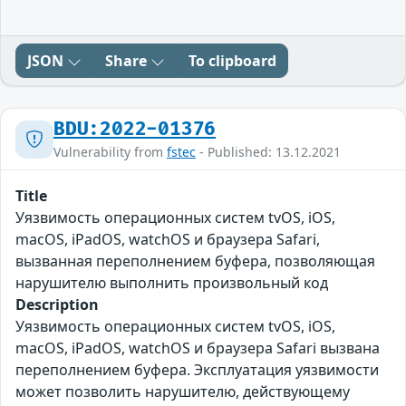
JSON
Share
To clipboard
BDU:2022-01376
Vulnerability from
fstec
- Published: 13.12.2021
Title
Уязвимость операционных систем tvOS, iOS,
macOS, iPadOS, watchOS и браузера Safari,
вызванная переполнением буфера, позволяющая
нарушителю выполнить произвольный код
Description
Уязвимость операционных систем tvOS, iOS,
macOS, iPadOS, watchOS и браузера Safari вызвана
переполнением буфера. Эксплуатация уязвимости
может позволить нарушителю, действующему