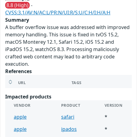
8.8 (High)
-
CVSS:3.1/AV:N/AC:L/PR:N/UI:R/S:U/C:H/I:H/A:H
Summary
A buffer overflow issue was addressed with improved
memory handling. This issue is fixed in tvOS 15.2,
macOS Monterey 12.1, Safari 15.2, iOS 15.2 and
iPadOS 15.2, watchOS 8.3. Processing maliciously
crafted web content may lead to arbitrary code
execution.
References
URL
TAGS
Impacted products
VENDOR
PRODUCT
VERSION
apple
safari
*
apple
ipados
*