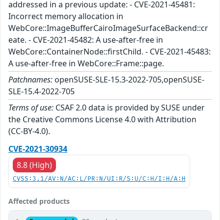
addressed in a previous update: - CVE-2021-45481:
Incorrect memory allocation in
WebCore::ImageBufferCairoImageSurfaceBackend::cr
eate. - CVE-2021-45482: A use-after-free in
WebCore::ContainerNode::firstChild. - CVE-2021-45483:
A use-after-free in WebCore::Frame::page.
Patchnames:
openSUSE-SLE-15.3-2022-705,openSUSE-
SLE-15.4-2022-705
Terms of use:
CSAF 2.0 data is provided by SUSE under
the Creative Commons License 4.0 with Attribution
(CC-BY-4.0).
CVE-2021-30934
8.8 (High)
CVSS:3.1/AV:N/AC:L/PR:N/UI:R/S:U/C:H/I:H/A:H
Affected products