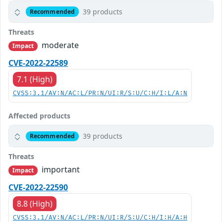
39 products
Recommended
Threats
moderate
Impact
CVE-2022-22589
7.1 (High)
CVSS:3.1/AV:N/AC:L/PR:N/UI:R/S:U/C:H/I:L/A:N
Affected products
39 products
Recommended
Threats
important
Impact
CVE-2022-22590
8.8 (High)
CVSS:3.1/AV:N/AC:L/PR:N/UI:R/S:U/C:H/I:H/A:H