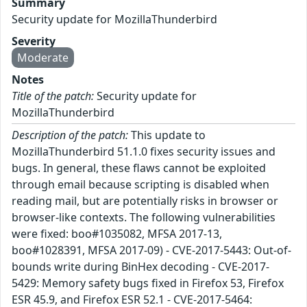
Summary
Security update for MozillaThunderbird
Severity
Moderate
Notes
Title of the patch:
Security update for
MozillaThunderbird
Description of the patch:
This update to
MozillaThunderbird 51.1.0 fixes security issues and
bugs. In general, these flaws cannot be exploited
through email because scripting is disabled when
reading mail, but are potentially risks in browser or
browser-like contexts. The following vulnerabilities
were fixed: boo#1035082, MFSA 2017-13,
boo#1028391, MFSA 2017-09) - CVE-2017-5443: Out-of-
bounds write during BinHex decoding - CVE-2017-
5429: Memory safety bugs fixed in Firefox 53, Firefox
ESR 45.9, and Firefox ESR 52.1 - CVE-2017-5464: