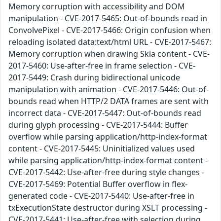
Memory corruption with accessibility and DOM
manipulation - CVE-2017-5465: Out-of-bounds read in
ConvolvePixel - CVE-2017-5466: Origin confusion when
reloading isolated data:text/html URL - CVE-2017-5467:
Memory corruption when drawing Skia content - CVE-
2017-5460: Use-after-free in frame selection - CVE-
2017-5449: Crash during bidirectional unicode
manipulation with animation - CVE-2017-5446: Out-of-
bounds read when HTTP/2 DATA frames are sent with
incorrect data - CVE-2017-5447: Out-of-bounds read
during glyph processing - CVE-2017-5444: Buffer
overflow while parsing application/http-index-format
content - CVE-2017-5445: Uninitialized values used
while parsing application/http-index-format content -
CVE-2017-5442: Use-after-free during style changes -
CVE-2017-5469: Potential Buffer overflow in flex-
generated code - CVE-2017-5440: Use-after-free in
txExecutionState destructor during XSLT processing -
CVE-2017-5441: Use-after-free with selection during