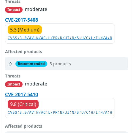
Threats
moderate
Impact
CVE-2017-5408
5.3 (Medium)
CVSS:3.0/AV:N/AC:L/PR:N/UI:N/S:U/C:L/I:N/A:N
Affected products
5 products
Recommended
Threats
moderate
Impact
CVE-2017-5410
9.8 (Critical)
CVSS:3.0/AV:N/AC:L/PR:N/UI:N/S:U/C:H/I:H/A:H
Affected products