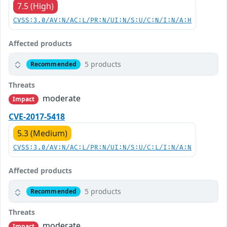
7.5 (High)
CVSS:3.0/AV:N/AC:L/PR:N/UI:N/S:U/C:N/I:N/A:H
Affected products
5 products
Recommended
Threats
moderate
Impact
CVE-2017-5418
5.3 (Medium)
CVSS:3.0/AV:N/AC:L/PR:N/UI:N/S:U/C:L/I:N/A:N
Affected products
5 products
Recommended
Threats
moderate
Impact