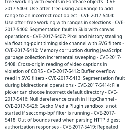
free working with events in FontFace objects - CVE-
2017-5403: Use-after-free using addRange to add
range to an incorrect root object - CVE-2017-5404:
Use-after-free working with ranges in selections - CVE-
2017-5406: Segmentation fault in Skia with canvas
operations - CVE-2017-5407: Pixel and history stealing
via floating-point timing side channel with SVG filters -
CVE-2017-5410: Memory corruption during JavaScript
garbage collection incremental sweeping - CVE-2017-
5408: Cross-origin reading of video captions in
violation of CORS - CVE-2017-5412: Buffer overflow
read in SVG filters - CVE-2017-5413: Segmentation fault
during bidirectional operations - CVE-2017-5414: File
picker can choose incorrect default directory - CVE-
2017-5416: Null dereference crash in HttpChannel -
CVE-2017-5426: Gecko Media Plugin sandbox is not
started if seccomp-bpf filter is running - CVE-2017-
5418: Out of bounds read when parsing HTTP digest
authorization responses - CVE-2017-5419: Repeated