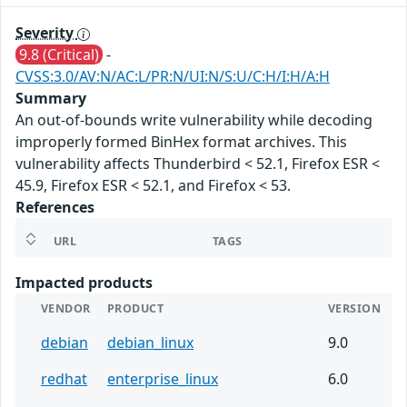
Severity
9.8 (Critical)
-
CVSS:3.0/AV:N/AC:L/PR:N/UI:N/S:U/C:H/I:H/A:H
Summary
An out-of-bounds write vulnerability while decoding
improperly formed BinHex format archives. This
vulnerability affects Thunderbird < 52.1, Firefox ESR <
45.9, Firefox ESR < 52.1, and Firefox < 53.
References
URL
TAGS
Impacted products
VENDOR
PRODUCT
VERSION
debian
debian_linux
9.0
redhat
enterprise_linux
6.0