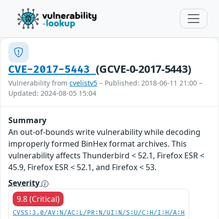
(GCVE-0-2017-5443)
CVE-2017-5443
Vulnerability from
cvelistv5
– Published: 2018-06-11 21:00 –
Updated: 2024-08-05 15:04
Summary
An out-of-bounds write vulnerability while decoding
improperly formed BinHex format archives. This
vulnerability affects Thunderbird < 52.1, Firefox ESR <
45.9, Firefox ESR < 52.1, and Firefox < 53.
Severity
9.8 (Critical)
CVSS:3.0/AV:N/AC:L/PR:N/UI:N/S:U/C:H/I:H/A:H