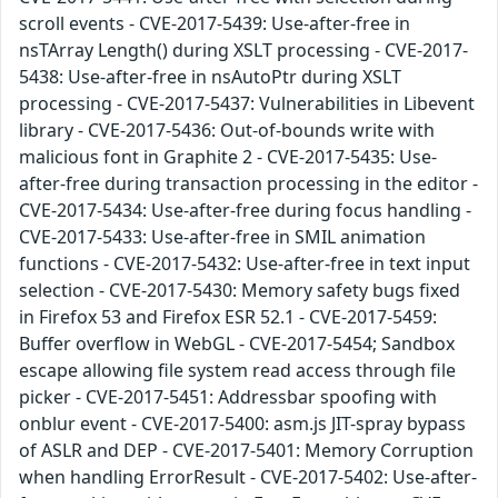
scroll events - CVE-2017-5439: Use-after-free in
nsTArray Length() during XSLT processing - CVE-2017-
5438: Use-after-free in nsAutoPtr during XSLT
processing - CVE-2017-5437: Vulnerabilities in Libevent
library - CVE-2017-5436: Out-of-bounds write with
malicious font in Graphite 2 - CVE-2017-5435: Use-
after-free during transaction processing in the editor -
CVE-2017-5434: Use-after-free during focus handling -
CVE-2017-5433: Use-after-free in SMIL animation
functions - CVE-2017-5432: Use-after-free in text input
selection - CVE-2017-5430: Memory safety bugs fixed
in Firefox 53 and Firefox ESR 52.1 - CVE-2017-5459:
Buffer overflow in WebGL - CVE-2017-5454; Sandbox
escape allowing file system read access through file
picker - CVE-2017-5451: Addressbar spoofing with
onblur event - CVE-2017-5400: asm.js JIT-spray bypass
of ASLR and DEP - CVE-2017-5401: Memory Corruption
when handling ErrorResult - CVE-2017-5402: Use-after-