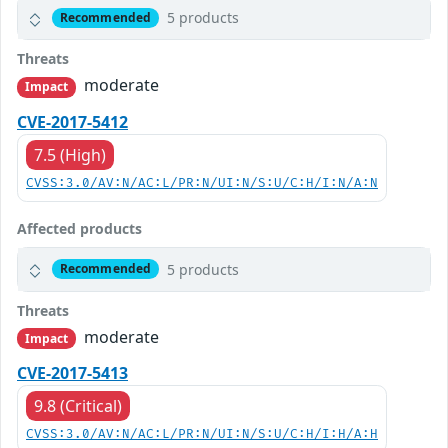
5 products
Recommended
Threats
moderate
Impact
CVE-2017-5412
7.5 (High)
CVSS:3.0/AV:N/AC:L/PR:N/UI:N/S:U/C:H/I:N/A:N
Affected products
5 products
Recommended
Threats
moderate
Impact
CVE-2017-5413
9.8 (Critical)
CVSS:3.0/AV:N/AC:L/PR:N/UI:N/S:U/C:H/I:H/A:H