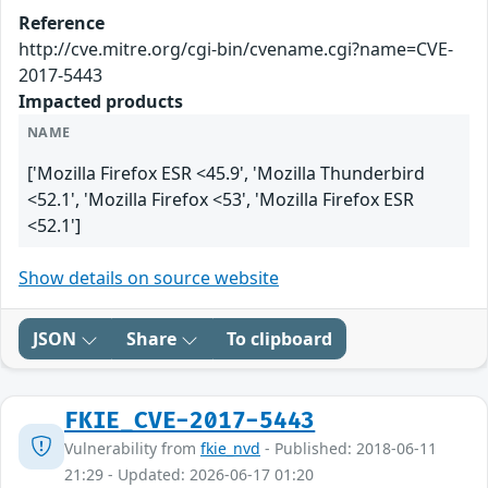
Reference
http://cve.mitre.org/cgi-bin/cvename.cgi?name=CVE-
2017-5443
Impacted products
NAME
['Mozilla Firefox ESR <45.9', 'Mozilla Thunderbird
<52.1', 'Mozilla Firefox <53', 'Mozilla Firefox ESR
<52.1']
Show details on source website
JSON
Share
To clipboard
FKIE_CVE-2017-5443
Vulnerability from
fkie_nvd
- Published: 2018-06-11
21:29 - Updated: 2026-06-17 01:20