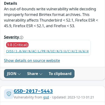
Details
An out-of-bounds write vulnerability while decoding
improperly formed BinHex format archives. This
vulnerability affects Thunderbird < 52.1, Firefox ESR <
45.9, Firefox ESR < 52.1, and Firefox < 53.
Severity
9.8 (Critical)
CVSS:3.0/AV:N/AC:L/PR:N/UI:N/S:U/C:H/I:H/A:H
Show details on source website
JSON
Share
To clipboard
GSD-2017-5443
Vulnerability from
gsd
- Updated: 2023-12-13 01:21