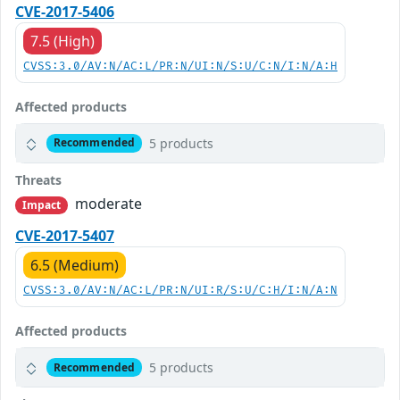
CVE-2017-5406
7.5 (High)
CVSS:3.0/AV:N/AC:L/PR:N/UI:N/S:U/C:N/I:N/A:H
Affected products
5 products
Recommended
Threats
moderate
Impact
CVE-2017-5407
6.5 (Medium)
CVSS:3.0/AV:N/AC:L/PR:N/UI:R/S:U/C:H/I:N/A:N
Affected products
5 products
Recommended