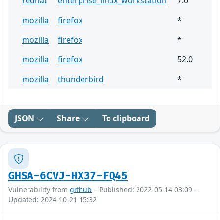
redhat
enterprise_linux_workstation
7.0
mozilla
firefox
*
mozilla
firefox
*
mozilla
firefox
52.0
mozilla
thunderbird
*
JSON
Share
To clipboard
GHSA-6CVJ-HX37-FQ45
Vulnerability from
github
– Published: 2022-05-14 03:09 –
Updated: 2024-10-21 15:32