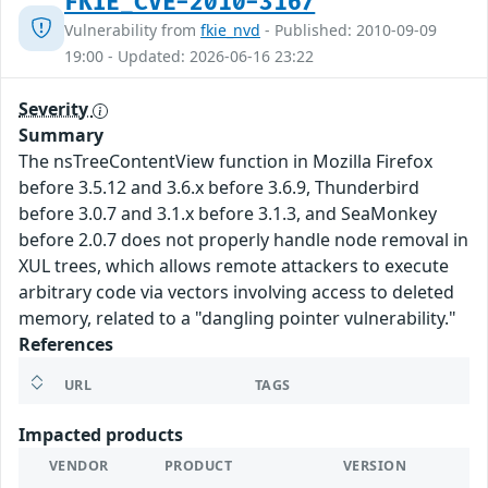
FKIE_CVE-2010-3167
Vulnerability from
fkie_nvd
- Published: 2010-09-09
19:00 - Updated: 2026-06-16 23:22
Severity
Summary
The nsTreeContentView function in Mozilla Firefox
before 3.5.12 and 3.6.x before 3.6.9, Thunderbird
before 3.0.7 and 3.1.x before 3.1.3, and SeaMonkey
before 2.0.7 does not properly handle node removal in
XUL trees, which allows remote attackers to execute
arbitrary code via vectors involving access to deleted
memory, related to a "dangling pointer vulnerability."
References
URL
TAGS
Impacted products
VENDOR
PRODUCT
VERSION