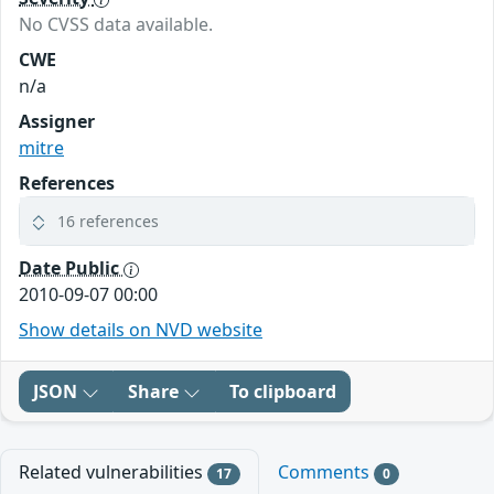
No CVSS data available.
CWE
n/a
Assigner
mitre
References
16 references
Date Public
2010-09-07 00:00
Show details on NVD website
JSON
Share
To clipboard
Related vulnerabilities
Comments
17
0