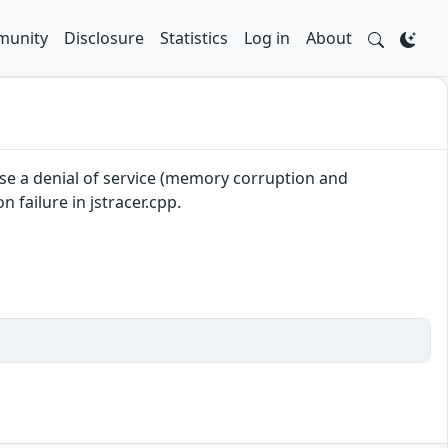
unity
Disclosure
Statistics
Log in
About
ause a denial of service (memory corruption and
n failure in jstracer.cpp.