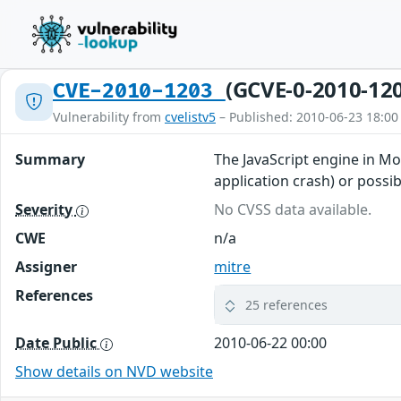
(GCVE-0-2010-12
CVE-2010-1203
Vulnerability from
cvelistv5
– Published: 2010-06-23 18:00
Summary
The JavaScript engine in Mo
application crash) or possib
Severity
No CVSS data available.
CWE
n/a
Assigner
mitre
References
25 references
Date Public
2010-06-22 00:00
Show details on NVD website