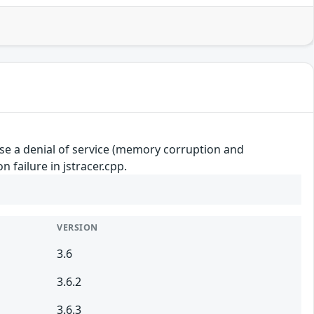
ause a denial of service (memory corruption and
n failure in jstracer.cpp.
VERSION
3.6
3.6.2
3.6.3