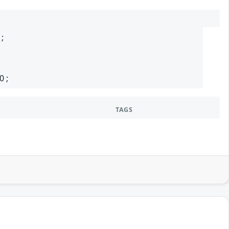
 ;
0 ;
TAGS