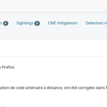
es
Sightings
CWE mitigations
Detection r
0
0
 Firefox.
ution de code arbitraire à distance, ont été corrigées dans M