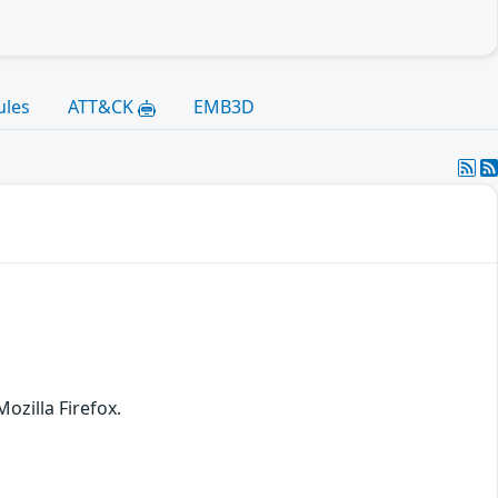
ules
ATT&CK
EMB3D
ozilla Firefox.