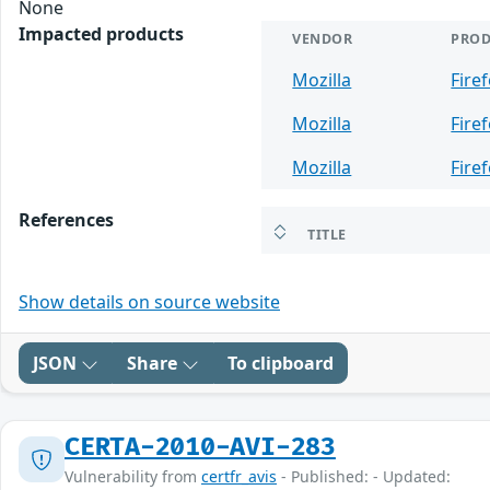
None
Impacted products
VENDOR
PRO
Mozilla
Fire
Mozilla
Fire
Mozilla
Fire
References
TITLE
Show details on source website
JSON
Share
To clipboard
CERTA-2010-AVI-283
Vulnerability from
certfr_avis
- Published: - Updated: