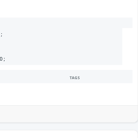
 ;
0 ;
TAGS