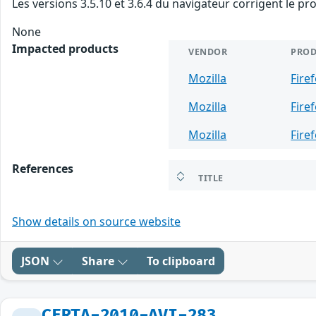
Les versions 3.5.10 et 3.6.4 du navigateur corrigent le pr
None
Impacted products
VENDOR
PRO
Mozilla
Fire
Mozilla
Fire
Mozilla
Fire
References
TITLE
Show details on source website
JSON
Share
To clipboard
CERTA-2010-AVI-283