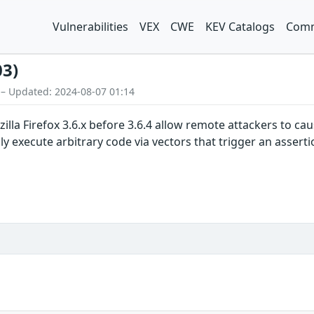
Vulnerabilities
VEX
CWE
KEV Catalogs
Comm
03)
 – Updated: 2024-08-07 01:14
zilla Firefox 3.6.x before 3.6.4 allow remote attackers to c
ly execute arbitrary code via vectors that trigger an assertio