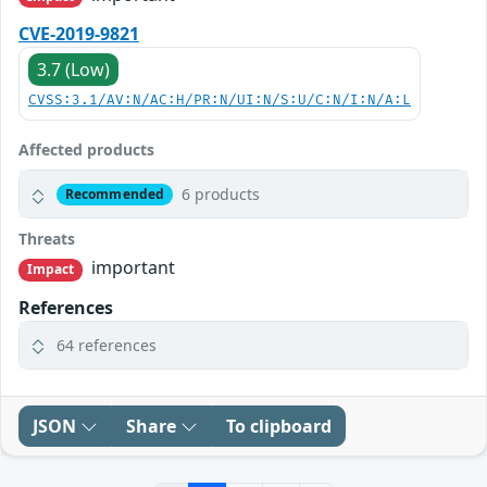
CVE-2019-9821
3.7 (Low)
CVSS:3.1/AV:N/AC:H/PR:N/UI:N/S:U/C:N/I:N/A:L
Affected products
6 products
Recommended
Threats
important
Impact
References
64 references
JSON
Share
To clipboard