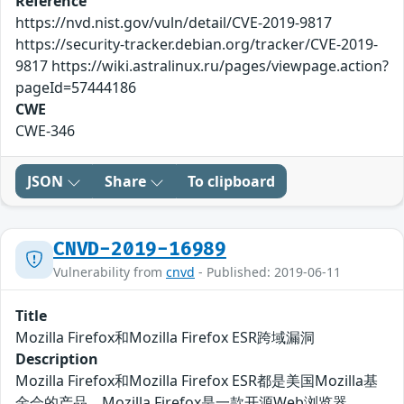
Reference
https://nvd.nist.gov/vuln/detail/CVE-2019-9817
https://security-tracker.debian.org/tracker/CVE-2019-
9817 https://wiki.astralinux.ru/pages/viewpage.action?
pageId=57444186
CWE
CWE-346
JSON
Share
To clipboard
CNVD-2019-16989
Vulnerability from
cnvd
- Published: 2019-06-11
Title
Mozilla Firefox和Mozilla Firefox ESR跨域漏洞
Description
Mozilla Firefox和Mozilla Firefox ESR都是美国Mozilla基
金会的产品。Mozilla Firefox是一款开源Web浏览器。