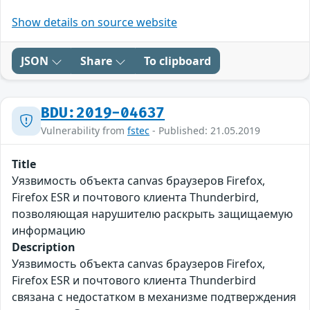
Show details on source website
JSON
Share
To clipboard
BDU:2019-04637
Vulnerability from
fstec
- Published: 21.05.2019
Title
Уязвимость объекта canvas браузеров Firefox,
Firefox ESR и почтового клиента Thunderbird,
позволяющая нарушителю раскрыть защищаемую
информацию
Description
Уязвимость объекта canvas браузеров Firefox,
Firefox ESR и почтового клиента Thunderbird
связана с недостатком в механизме подтверждения