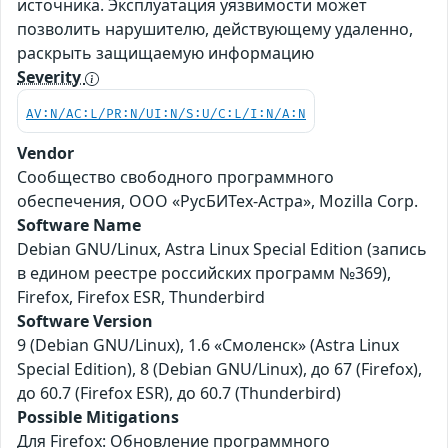
источника. Эксплуатация уязвимости может
позволить нарушителю, действующему удаленно,
раскрыть защищаемую информацию
Severity
AV:N/AC:L/PR:N/UI:N/S:U/C:L/I:N/A:N
Vendor
Сообщество свободного программного
обеспечения, ООО «РусБИТех-Астра», Mozilla Corp.
Software Name
Debian GNU/Linux, Astra Linux Special Edition (запись
в едином реестре российских программ №369),
Firefox, Firefox ESR, Thunderbird
Software Version
9 (Debian GNU/Linux), 1.6 «Смоленск» (Astra Linux
Special Edition), 8 (Debian GNU/Linux), до 67 (Firefox),
до 60.7 (Firefox ESR), до 60.7 (Thunderbird)
Possible Mitigations
Для Firefox: Обновление программного