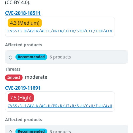
(CC-BY-4.0).
CVE-2018-18511
4.3 (Medium)
CVSS:3.0/AV:N/AC:L/PR:N/UI:R/S:U/C:L/I:N/A:N
Affected products
6 products
Recommended
Threats
moderate
Impact
CVE-2019-11691
7.5 (High)
CVSS:3.1/AV:N/AC:H/PR:N/UI:R/S:U/C:H/I:H/A:H
Affected products
6 products
Recommended