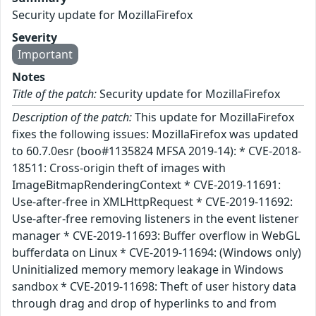
Security update for MozillaFirefox
Severity
Important
Notes
Title of the patch:
Security update for MozillaFirefox
Description of the patch:
This update for MozillaFirefox
fixes the following issues: MozillaFirefox was updated
to 60.7.0esr (boo#1135824 MFSA 2019-14): * CVE-2018-
18511: Cross-origin theft of images with
ImageBitmapRenderingContext * CVE-2019-11691:
Use-after-free in XMLHttpRequest * CVE-2019-11692:
Use-after-free removing listeners in the event listener
manager * CVE-2019-11693: Buffer overflow in WebGL
bufferdata on Linux * CVE-2019-11694: (Windows only)
Uninitialized memory memory leakage in Windows
sandbox * CVE-2019-11698: Theft of user history data
through drag and drop of hyperlinks to and from