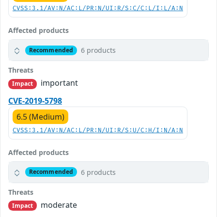
CVSS:3.1/AV:N/AC:L/PR:N/UI:R/S:C/C:L/I:L/A:N
Affected products
6 products
Recommended
Threats
important
Impact
CVE-2019-5798
6.5 (Medium)
CVSS:3.1/AV:N/AC:L/PR:N/UI:R/S:U/C:H/I:N/A:N
Affected products
6 products
Recommended
Threats
moderate
Impact