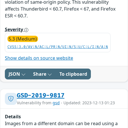
violation of same-origin policy. This vulnerability
affects Thunderbird < 60.7, Firefox < 67, and Firefox
ESR < 60.7.
Severity
5.3 (Medium)
CVSS:3.0/AV:N/AC:L/PR:N/UI:N/S:U/C:L/I:N/A:N
Show details on source website
JSON
Share
To clipboard
GSD-2019-9817
Vulnerability from
gsd
- Updated: 2023-12-13 01:23
Details
Images from a different domain can be read using a