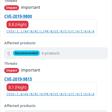
Threats
important
Impact
CVE-2019-9800
8.8 (High)
CVSS:3.1/AV:N/AC:L/PR:N/UI:R/S:U/C:H/I:H/A:H
Affected products
6 products
Recommended
Threats
important
Impact
CVE-2019-9815
8.1 (High)
CVSS:3.0/AV:N/AC:H/PR:N/UI:N/S:U/C:H/I:H/A:H
Affected products