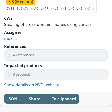
5.3 (Medium)
CVSS:3.0/AV:N/AC:L/PR:N/UI:N/S:U/C:L/I:N/A:N
CWE
Stealing of cross-domain images using canvas
Assigner
mozilla
References
4 references
Impacted products
3 products
Show details on NVD website
JSON
Share
To clipboard