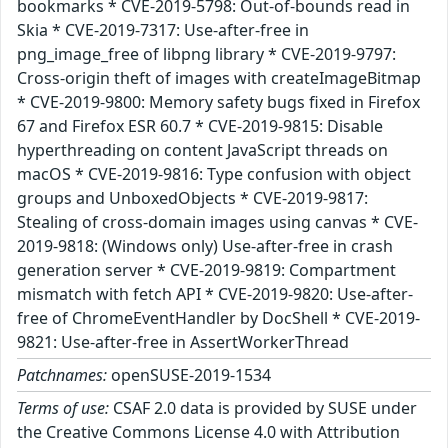
bookmarks * CVE-2019-5798: Out-of-bounds read in
Skia * CVE-2019-7317: Use-after-free in
png_image_free of libpng library * CVE-2019-9797:
Cross-origin theft of images with createImageBitmap
* CVE-2019-9800: Memory safety bugs fixed in Firefox
67 and Firefox ESR 60.7 * CVE-2019-9815: Disable
hyperthreading on content JavaScript threads on
macOS * CVE-2019-9816: Type confusion with object
groups and UnboxedObjects * CVE-2019-9817:
Stealing of cross-domain images using canvas * CVE-
2019-9818: (Windows only) Use-after-free in crash
generation server * CVE-2019-9819: Compartment
mismatch with fetch API * CVE-2019-9820: Use-after-
free of ChromeEventHandler by DocShell * CVE-2019-
9821: Use-after-free in AssertWorkerThread
Patchnames:
openSUSE-2019-1534
Terms of use:
CSAF 2.0 data is provided by SUSE under
the Creative Commons License 4.0 with Attribution