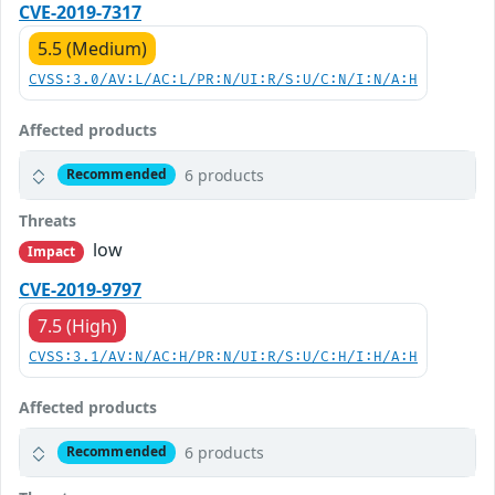
CVE-2019-7317
5.5 (Medium)
CVSS:3.0/AV:L/AC:L/PR:N/UI:R/S:U/C:N/I:N/A:H
Affected products
6 products
Recommended
Threats
low
Impact
CVE-2019-9797
7.5 (High)
CVSS:3.1/AV:N/AC:H/PR:N/UI:R/S:U/C:H/I:H/A:H
Affected products
6 products
Recommended