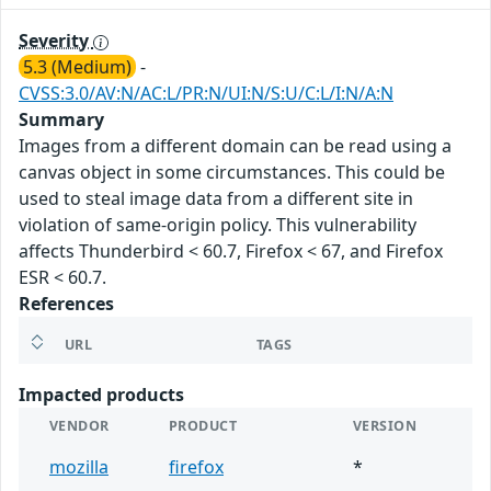
Severity
5.3 (Medium)
-
CVSS:3.0/AV:N/AC:L/PR:N/UI:N/S:U/C:L/I:N/A:N
Summary
Images from a different domain can be read using a
canvas object in some circumstances. This could be
used to steal image data from a different site in
violation of same-origin policy. This vulnerability
affects Thunderbird < 60.7, Firefox < 67, and Firefox
ESR < 60.7.
References
URL
TAGS
Impacted products
VENDOR
PRODUCT
VERSION
mozilla
firefox
*