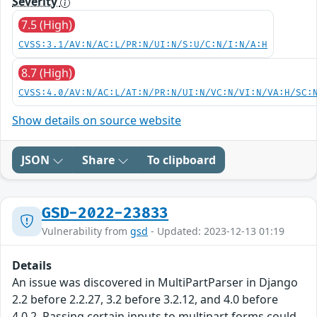
Severity
7.5 (High)
CVSS:3.1/AV:N/AC:L/PR:N/UI:N/S:U/C:N/I:N/A:H
8.7 (High)
CVSS:4.0/AV:N/AC:L/AT:N/PR:N/UI:N/VC:N/VI:N/VA:H/SC:
Show details on source website
JSON
Share
To clipboard
GSD-2022-23833
Vulnerability from
gsd
- Updated: 2023-12-13 01:19
Details
An issue was discovered in MultiPartParser in Django
2.2 before 2.2.27, 3.2 before 3.2.12, and 4.0 before
4.0.2. Passing certain inputs to multipart forms could