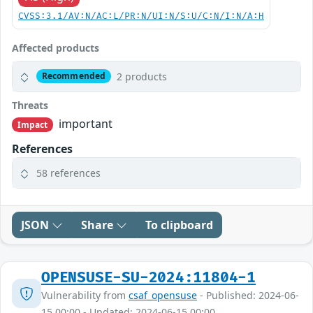
CVSS:3.1/AV:N/AC:L/PR:N/UI:N/S:U/C:N/I:N/A:H
Affected products
2 products
Recommended
Threats
important
Impact
References
58 references
JSON
Share
To clipboard
OPENSUSE-SU-2024:11804-1
Vulnerability from
csaf_opensuse
- Published: 2024-06-
15 00:00 - Updated: 2024-06-15 00:00