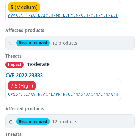
5 (Medium)
CVSS:3.1/AV:N/AC:H/PR:N/UI:R/S:U/C:L/I:L/A:L
Affected products
12 products
Recommended
Threats
moderate
Impact
CVE-2022-23833
7.5 (High)
CVSS:3.1/AV:N/AC:L/PR:N/UI:N/S:U/C:N/I:N/A:H
Affected products
12 products
Recommended
Threats