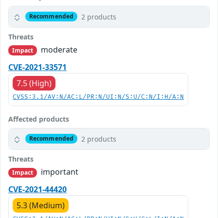
2 products
Recommended
Threats
moderate
Impact
CVE-2021-33571
7.5 (High)
CVSS:3.1/AV:N/AC:L/PR:N/UI:N/S:U/C:N/I:H/A:N
Affected products
2 products
Recommended
Threats
important
Impact
CVE-2021-44420
5.3 (Medium)