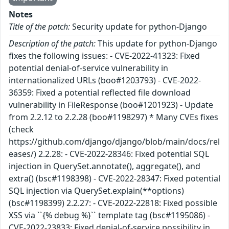
Notes
Title of the patch:
Security update for python-Django
Description of the patch:
This update for python-Django
fixes the following issues: - CVE-2022-41323: Fixed
potential denial-of-service vulnerability in
internationalized URLs (boo#1203793) - CVE-2022-
36359: Fixed a potential reflected file download
vulnerability in FileResponse (boo#1201923) - Update
from 2.2.12 to 2.2.28 (boo#1198297) * Many CVEs fixes
(check
https://github.com/django/django/blob/main/docs/rel
eases/) 2.2.28: - CVE-2022-28346: Fixed potential SQL
injection in QuerySet.annotate(), aggregate(), and
extra() (bsc#1198398) - CVE-2022-28347: Fixed potential
SQL injection via QuerySet.explain(**options)
(bsc#1198399) 2.2.27: - CVE-2022-22818: Fixed possible
XSS via ``{% debug %}`` template tag (bsc#1195086) -
CVE-2022-23833: Fixed denial-of-service possibility in