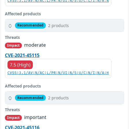
CVSS:3.1/AV:N/AC:L/PR:N/UI:N/S:U/C:L/I:N/A:N
Affected products
2 products
Recommended
Threats
moderate
Impact
CVE-2021-45115
7.5 (High)
CVSS:3.1/AV:N/AC:L/PR:N/UI:N/S:U/C:N/I:N/A:H
Affected products
2 products
Recommended
Threats
important
Impact
CVE-2021-45116