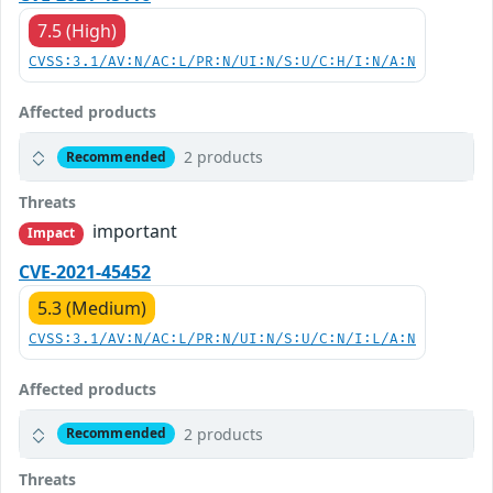
7.5 (High)
CVSS:3.1/AV:N/AC:L/PR:N/UI:N/S:U/C:H/I:N/A:N
Affected products
2 products
Recommended
Threats
important
Impact
CVE-2021-45452
5.3 (Medium)
CVSS:3.1/AV:N/AC:L/PR:N/UI:N/S:U/C:N/I:L/A:N
Affected products
2 products
Recommended
Threats