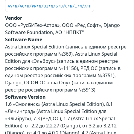
AV:N/AC:H/PR:N/UI:N/S:U/C:N/I:N/A:H
Vendor
ООО «РусБИТех-Астра», ООО «Ред Софт», Django
Software Foundation, АО "НППКТ"
Software Name
Astra Linux Special Edition (запись в едином реестре
российских программ №369), Astra Linux Special
Edition для «Эльбрус» (запись в едином реестре
российских программ №11156), РЕД ОС (запись в
едином реестре российских программ №3751),
Django, ОСОН ОСнова Оnyx (запись в едином
реестре российских программ №5913)
Software Version
1.6 «Смоленск» (Astra Linux Special Edition), 8.1
«Ленинград» (Astra Linux Special Edition для
«Эльбрус»), 7.3 (РЕД ОС), 1.7 (Astra Linux Special
Edition), от 2.2 до 2.2.27 (Django), от 3.2 до 3.2.12
(Django), от 4.0 до 4.0.2 (Django), 4.7 (Astra Linux