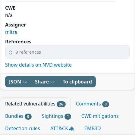
CWE
n/a
Assigner
mitre
References
9 references
Show details on NVD website
JSON
Share
To clipboard
Related vulnerabilities
Comments
26
0
Bundles
Sightings
CWE mitigations
0
1
Detection rules
ATT&CK
EMB3D