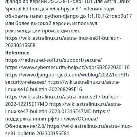
django до версии 2:2.2.28-1~deb11u1 Для Astra Linux
Special Edition для «Эльбрус» 8.1 «Ленинград»:
обновить пакет python-django до 1:1.10.7-2+deb9u17
или более высокой версии, используя
рекомендации производителя:
https://wiki.astralinux.ru/astra-linux-se81-bulletin-
20230315SE81
Reference
https://redos.red-soft.ru/support/secure/
https://www.cybersecurity-help.cz/vdb/SB2022020110
https://www.djangoproject.com/weblog/2022/feb/01/
security-releases/ https://wiki.astralinux.ru/astra-
linux-se16-bulletin-20220829SE16
https://wiki.astralinux.ru/astra-linux-se17-bulletin-
2022-1221SE17MD https://wiki.astralinux.ru/astra-
linux-se47-bulletin-2023-0131SE47MD https://
поддержка.нппкт.рф/bin/view/ОСнова/
Обновления/2.8/ https://wiki.astralinux.ru/astra-linux-
se81-bulletin-20230315SE81