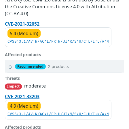
the Creative Commons License 4.0 with Attribution
(CC-BY-4.0).
CVE-2021-32052
5.4 (Medium)
CVSS:3.1/AV:N/AC:L/PR:N/UI:R/S:U/C:L/I:L/A:N
Affected products
2 products
Recommended
Threats
moderate
Impact
CVE-2021-33203
4.9 (Medium)
CVSS:3.1/AV:N/AC:L/PR:H/UI:N/S:U/C:H/I:N/A:N
Affected products