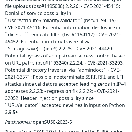
file uploads (bsc#1195088) 2.2.26: - CVE-2021-45115:
Denial-of-service possibility in
``UserAttributeSimilarityValidator`` (bsc#1194115) -
CVE-2021-45116: Potential information disclosure in
``dictsort`` template filter (bsc#1194117) - CVE-2021-
45452: Potential directory-traversal via
``Storage.save()`` (bsc#) 2.2.25: - CVE-2021-44420:
Potential bypass of an upstream access control based
on URL paths (bsc#1193240) 2.2.24: - CVE-2021-33203:
Potential directory traversal via ``admindocs`` - CVE-
2021-33571: Possible indeterminate SSRF, RFI, and LFI
attacks since validators accepted leading zeros in IPv4
addresses 2.2.23: - regression fix 2.2.22: - CVE-2021-
32052: Header injection possibility since
``URLValidator`` accepted newlines in input on Python
3.9.5+
Patchnames:
openSUSE-2023-5
Terms of use:
CSAF 2.0 data is provided by SUSE under