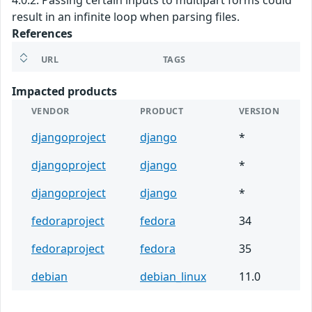
4.0.2. Passing certain inputs to multipart forms could
result in an infinite loop when parsing files.
References
URL
TAGS
Impacted products
VENDOR
PRODUCT
VERSION
djangoproject
django
*
djangoproject
django
*
djangoproject
django
*
fedoraproject
fedora
34
fedoraproject
fedora
35
debian
debian_linux
11.0