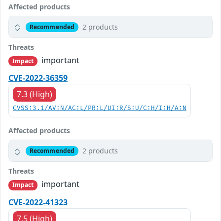
Affected products
2 products
Recommended
Threats
important
Impact
CVE-2022-36359
7.3 (High)
CVSS:3.1/AV:N/AC:L/PR:L/UI:R/S:U/C:H/I:H/A:N
Affected products
2 products
Recommended
Threats
important
Impact
CVE-2022-41323
7.5 (High)