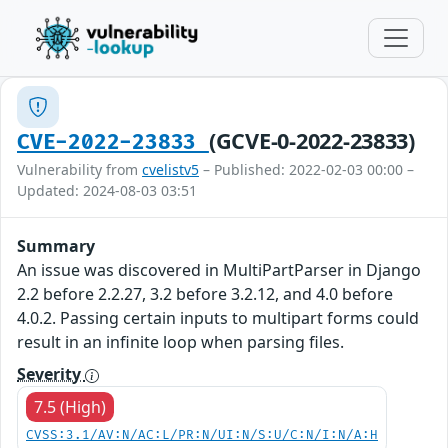
(GCVE-0-2022-23833)
CVE-2022-23833
Vulnerability from
cvelistv5
– Published: 2022-02-03 00:00 –
Updated: 2024-08-03 03:51
Summary
An issue was discovered in MultiPartParser in Django
2.2 before 2.2.27, 3.2 before 3.2.12, and 4.0 before
4.0.2. Passing certain inputs to multipart forms could
result in an infinite loop when parsing files.
Severity
7.5 (High)
CVSS:3.1/AV:N/AC:L/PR:N/UI:N/S:U/C:N/I:N/A:H