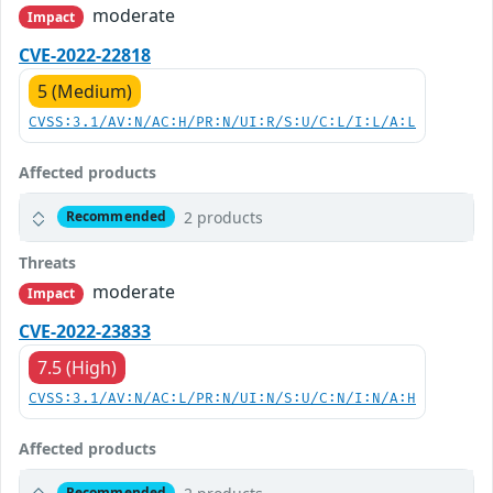
moderate
Impact
CVE-2022-22818
5 (Medium)
CVSS:3.1/AV:N/AC:H/PR:N/UI:R/S:U/C:L/I:L/A:L
Affected products
2 products
Recommended
Threats
moderate
Impact
CVE-2022-23833
7.5 (High)
CVSS:3.1/AV:N/AC:L/PR:N/UI:N/S:U/C:N/I:N/A:H
Affected products
Recommended