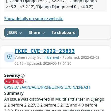
['Django Django >=2.2，<2.2.27', 'Django Django
>=3.2，<3.2.12', 'Django Django >=4.0，<4.0.2']
Show details on source website
JSON
Share
To clipboard
FKIE_CVE-2022-23833
Vulnerability from
fkie_nvd
- Published: 2022-02-03
02:15 - Updated: 2026-06-17 04:30
Severity
7.5 (High)
-
CVSS:3.1/AV:N/AC:L/PR:N/UI:N/S:U/C:N/I:N/A:H
Summary
An issue was discovered in MultiPartParser in Django
2.2 before 2.2.27, 3.2 before 3.2.12, and 4.0 before