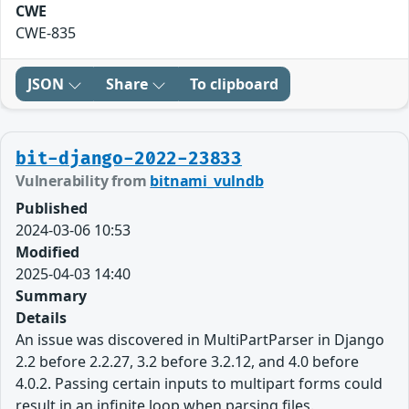
CWE
CWE-835
JSON
Share
To clipboard
bit-django-2022-23833
Vulnerability from
bitnami_vulndb
Published
2024-03-06 10:53
Modified
2025-04-03 14:40
Summary
Details
An issue was discovered in MultiPartParser in Django
2.2 before 2.2.27, 3.2 before 3.2.12, and 4.0 before
4.0.2. Passing certain inputs to multipart forms could
result in an infinite loop when parsing files.