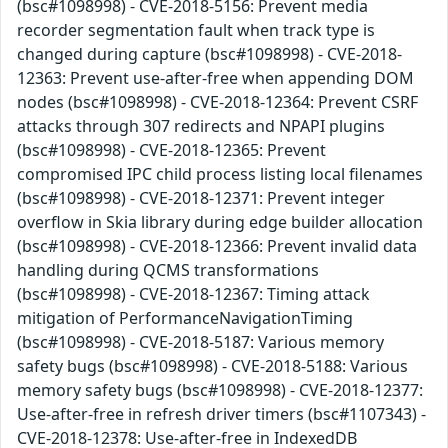
(bsc#1098998) - CVE-2018-5156: Prevent media
recorder segmentation fault when track type is
changed during capture (bsc#1098998) - CVE-2018-
12363: Prevent use-after-free when appending DOM
nodes (bsc#1098998) - CVE-2018-12364: Prevent CSRF
attacks through 307 redirects and NPAPI plugins
(bsc#1098998) - CVE-2018-12365: Prevent
compromised IPC child process listing local filenames
(bsc#1098998) - CVE-2018-12371: Prevent integer
overflow in Skia library during edge builder allocation
(bsc#1098998) - CVE-2018-12366: Prevent invalid data
handling during QCMS transformations
(bsc#1098998) - CVE-2018-12367: Timing attack
mitigation of PerformanceNavigationTiming
(bsc#1098998) - CVE-2018-5187: Various memory
safety bugs (bsc#1098998) - CVE-2018-5188: Various
memory safety bugs (bsc#1098998) - CVE-2018-12377:
Use-after-free in refresh driver timers (bsc#1107343) -
CVE-2018-12378: Use-after-free in IndexedDB