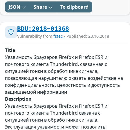
JSON
Share
To clipboard
BDU:2018-01368
Vulnerability from
fstec
- Published: 23.10.2018
Title
Уязвимость браузеров Firefox и Firefox ESR и
почтового клиента Thunderbird, связанная с
ситуацией гонки в обработчике сигнала,
позволяющая нарушителю оказать воздействие на
конфиденциальность, целостность и доступность
защищаемой информации
Description
Уязвимость браузеров Firefox и Firefox ESR и
почтового клиента Thunderbird связана с
ситуацией гонки в обработчике сигнала.
Эксплуатация уязвимости может позволить