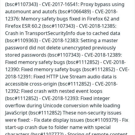
(bsc#1107343) - CVE-2017-16541: Proxy bypass using
automount and autofs (bsc#1066489) - CVE-2018-
12376: Memory safety bugs fixed in Firefox 62 and
Firefox ESR 60.2 (bsc#1107343) - CVE-2018-12385:
Crash in TransportSecurityInfo due to cached data
(bsc#1109363) - CVE-2018-12383: Setting a master
password did not delete unencrypted previously
stored passwords (bsc#1107343) - CVE-2018-12389:
Fixed memory safety bugs (bsc#1112852) - CVE-2018-
12390: Fixed memory safety bugs (bsc#1112852) - CVE-
2018-12391: Fixed HTTP Live Stream audio data is
accessible cross-origin (bsc#1112852) - CVE-2018-
12392: Fixed crash with nested event loops
(bsc#1112852) - CVE-2018-12393: Fixed integer
overflow during Unicode conversion while loading
JavaScript (bsc#1112852) These non-security issues
were fixed: - Fix date display issues (bsc#1109379) - Fix
start-up crash due to folder name with special
characters (bsc#1107772) - Storing of remote content