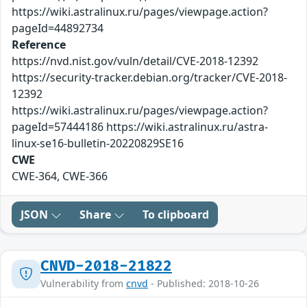
https://wiki.astralinux.ru/pages/viewpage.action?
pageId=44892734
Reference
https://nvd.nist.gov/vuln/detail/CVE-2018-12392
https://security-tracker.debian.org/tracker/CVE-2018-
12392
https://wiki.astralinux.ru/pages/viewpage.action?
pageId=57444186 https://wiki.astralinux.ru/astra-
linux-se16-bulletin-20220829SE16
CWE
CWE-364, CWE-366
JSON
Share
To clipboard
CNVD-2018-21822
Vulnerability from
cnvd
- Published: 2018-10-26