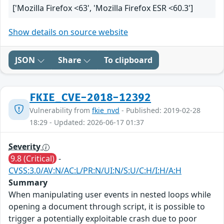
['Mozilla Firefox <63', 'Mozilla Firefox ESR <60.3']
Show details on source website
JSON
Share
To clipboard
FKIE_CVE-2018-12392
Vulnerability from
fkie_nvd
- Published: 2019-02-28
18:29 - Updated: 2026-06-17 01:37
Severity
9.8 (Critical)
-
CVSS:3.0/AV:N/AC:L/PR:N/UI:N/S:U/C:H/I:H/A:H
Summary
When manipulating user events in nested loops while
opening a document through script, it is possible to
trigger a potentially exploitable crash due to poor