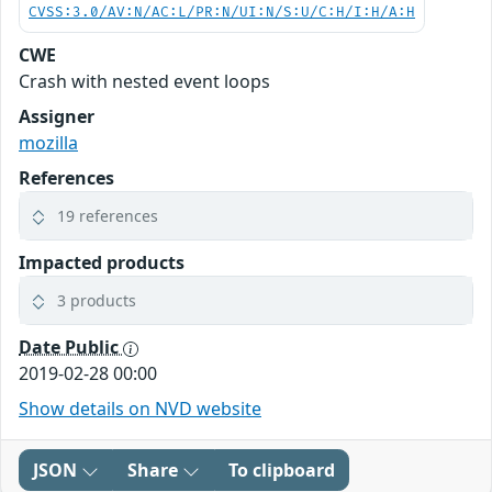
CVSS:3.0/AV:N/AC:L/PR:N/UI:N/S:U/C:H/I:H/A:H
CWE
Crash with nested event loops
Assigner
mozilla
References
19 references
Impacted products
3 products
Date Public
2019-02-28 00:00
Show details on NVD website
JSON
Share
To clipboard