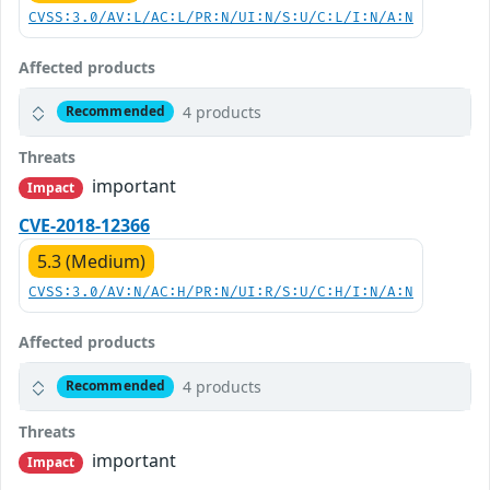
CVSS:3.0/AV:L/AC:L/PR:N/UI:N/S:U/C:L/I:N/A:N
Affected products
4 products
Recommended
Threats
important
Impact
CVE-2018-12366
5.3 (Medium)
CVSS:3.0/AV:N/AC:H/PR:N/UI:R/S:U/C:H/I:N/A:N
Affected products
4 products
Recommended
Threats
important
Impact