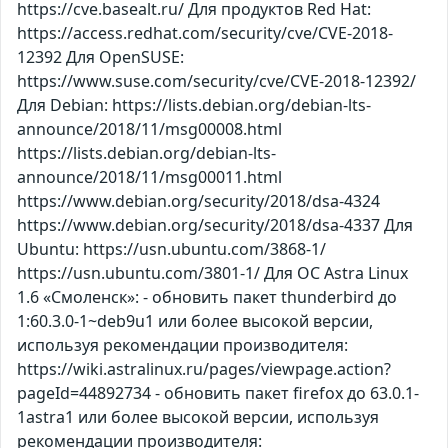
https://cve.basealt.ru/ Для продуктов Red Hat:
https://access.redhat.com/security/cve/CVE-2018-
12392 Для OpenSUSE:
https://www.suse.com/security/cve/CVE-2018-12392/
Для Debian: https://lists.debian.org/debian-lts-
announce/2018/11/msg00008.html
https://lists.debian.org/debian-lts-
announce/2018/11/msg00011.html
https://www.debian.org/security/2018/dsa-4324
https://www.debian.org/security/2018/dsa-4337 Для
Ubuntu: https://usn.ubuntu.com/3868-1/
https://usn.ubuntu.com/3801-1/ Для ОС Astra Linux
1.6 «Смоленск»: - обновить пакет thunderbird до
1:60.3.0-1~deb9u1 или более высокой версии,
используя рекомендации производителя:
https://wiki.astralinux.ru/pages/viewpage.action?
pageId=44892734 - обновить пакет firefox до 63.0.1-
1astra1 или более высокой версии, используя
рекомендации производителя: