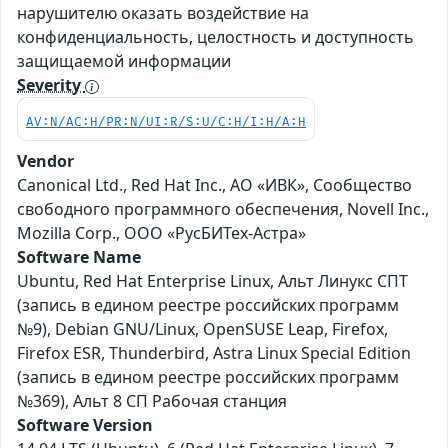
нарушителю оказать воздействие на
конфиденциальность, целостность и доступность
защищаемой информации
Severity
AV:N/AC:H/PR:N/UI:R/S:U/C:H/I:H/A:H
Vendor
Canonical Ltd., Red Hat Inc., АО «ИВК», Сообщество
свободного программного обеспечения, Novell Inc.,
Mozilla Corp., ООО «РусБИТех-Астра»
Software Name
Ubuntu, Red Hat Enterprise Linux, Альт Линукс СПТ
(запись в едином реестре российских программ
№9), Debian GNU/Linux, OpenSUSE Leap, Firefox,
Firefox ESR, Thunderbird, Astra Linux Special Edition
(запись в едином реестре российских программ
№369), Альт 8 СП Рабочая станция
Software Version