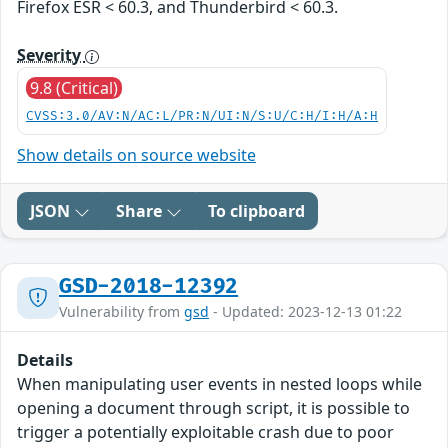
Firefox ESR < 60.3, and Thunderbird < 60.3.
Severity
9.8 (Critical)
CVSS:3.0/AV:N/AC:L/PR:N/UI:N/S:U/C:H/I:H/A:H
Show details on source website
JSON
Share
To clipboard
GSD-2018-12392
Vulnerability from
gsd
- Updated: 2023-12-13 01:22
Details
When manipulating user events in nested loops while
opening a document through script, it is possible to
trigger a potentially exploitable crash due to poor