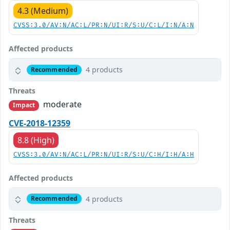
4.3 (Medium)
CVSS:3.0/AV:N/AC:L/PR:N/UI:R/S:U/C:L/I:N/A:N
Affected products
4 products
Recommended
Threats
moderate
Impact
CVE-2018-12359
8.8 (High)
CVSS:3.0/AV:N/AC:L/PR:N/UI:R/S:U/C:H/I:H/A:H
Affected products
4 products
Recommended
Threats