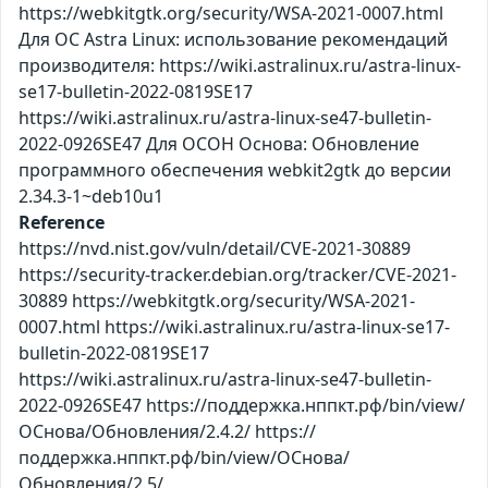
https://webkitgtk.org/security/WSA-2021-0007.html
Для ОС Astra Linux: использование рекомендаций
производителя: https://wiki.astralinux.ru/astra-linux-
se17-bulletin-2022-0819SE17
https://wiki.astralinux.ru/astra-linux-se47-bulletin-
2022-0926SE47 Для ОСОН Основа: Обновление
программного обеспечения webkit2gtk до версии
2.34.3-1~deb10u1
Reference
https://nvd.nist.gov/vuln/detail/CVE-2021-30889
https://security-tracker.debian.org/tracker/CVE-2021-
30889 https://webkitgtk.org/security/WSA-2021-
0007.html https://wiki.astralinux.ru/astra-linux-se17-
bulletin-2022-0819SE17
https://wiki.astralinux.ru/astra-linux-se47-bulletin-
2022-0926SE47 https://поддержка.нппкт.рф/bin/view/
ОСнова/Обновления/2.4.2/ https://
поддержка.нппкт.рф/bin/view/ОСнова/
Обновления/2.5/