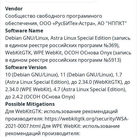
Vendor
Сообщество свободного программного
обеспечения, ООО «РусБИТех-Астра», АО "НППКТ"
Software Name
Debian GNU/Linux, Astra Linux Special Edition (запись
в едином реестре российских программ №369),
WebKitGTK, WPE WebKit, ОСОН ОСнова Оnyx (запись
в едином реестре российских программ №5913)
Software Version
10 (Debian GNU/Linux), 11 (Debian GNU/Linux), 1.7
(Astra Linux Special Edition), до 2.34.0 (WebKitGTK), до
2.34.0 (WPE WebKit), 4.7 (Astra Linux Special Edition),
до 2.4.2 (ОСОН ОСнова Оnyx)
Possible Mitigations
Для WebKitGTK: использование рекомендаций
производителя: https://webkitgtk.org/security/WSA-
2021-0007.html Для WPE WebKit: использование
рекомендаций производителя: