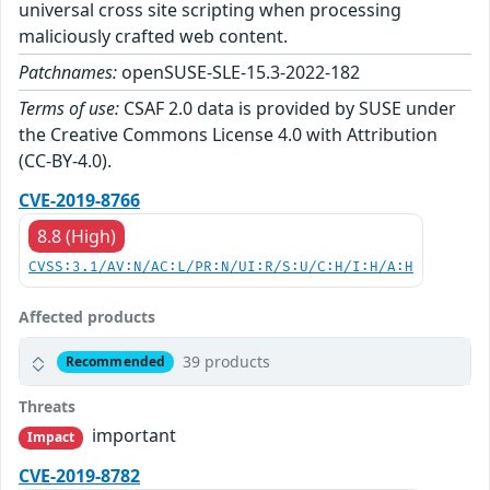
universal cross site scripting when processing
maliciously crafted web content.
Patchnames:
openSUSE-SLE-15.3-2022-182
Terms of use:
CSAF 2.0 data is provided by SUSE under
the Creative Commons License 4.0 with Attribution
(CC-BY-4.0).
CVE-2019-8766
8.8 (High)
CVSS:3.1/AV:N/AC:L/PR:N/UI:R/S:U/C:H/I:H/A:H
Affected products
39 products
Recommended
Threats
important
Impact
CVE-2019-8782