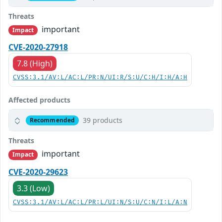
Threats
important
Impact
CVE-2020-27918
7.8 (High)
CVSS:3.1/AV:L/AC:L/PR:N/UI:R/S:U/C:H/I:H/A:H
Affected products
39 products
Recommended
Threats
important
Impact
CVE-2020-29623
3.3 (Low)
CVSS:3.1/AV:L/AC:L/PR:L/UI:N/S:U/C:N/I:L/A:N