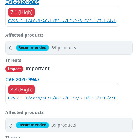
CVE-2020-9805
7.1 (High)
CVSS:3.1/AV:N/AC:L/PR:N/UI:R/S:C/C:L/I:L/A:L
Affected products
39 products
Recommended
Threats
important
Impact
CVE-2020-9947
8.8 (High)
CVSS:3.1/AV:N/AC:L/PR:N/UI:R/S:U/C:H/I:H/A:H
Affected products
39 products
Recommended
Threats