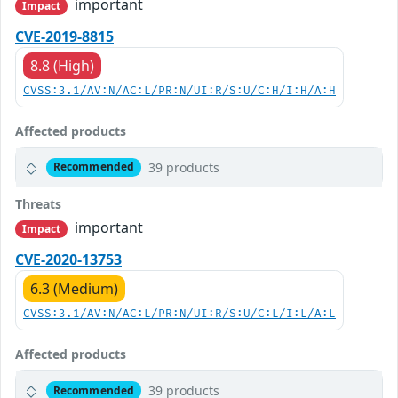
important
Impact
CVE-2019-8815
8.8 (High)
CVSS:3.1/AV:N/AC:L/PR:N/UI:R/S:U/C:H/I:H/A:H
Affected products
39 products
Recommended
Threats
important
Impact
CVE-2020-13753
6.3 (Medium)
CVSS:3.1/AV:N/AC:L/PR:N/UI:R/S:U/C:L/I:L/A:L
Affected products
39 products
Recommended