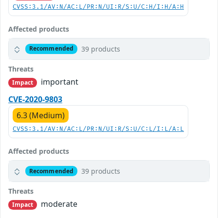
CVSS:3.1/AV:N/AC:L/PR:N/UI:R/S:U/C:H/I:H/A:H
Affected products
39 products
Recommended
Threats
important
Impact
CVE-2020-9803
6.3 (Medium)
CVSS:3.1/AV:N/AC:L/PR:N/UI:R/S:U/C:L/I:L/A:L
Affected products
39 products
Recommended
Threats
moderate
Impact