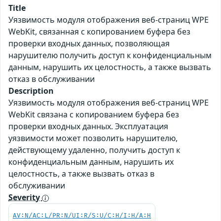
Title
Уязвимость модуля отображения веб-страниц WPE
WebKit, связанная с копированием буфера без
проверки входных данных, позволяющая
нарушителю получить доступ к конфиденциальным
данным, нарушить их целостность, а также вызвать
отказ в обслуживании
Description
Уязвимость модуля отображения веб-страниц WPE
WebKit связана с копированием буфера без
проверки входных данных. Эксплуатация
уязвимости может позволить нарушителю,
действующему удаленно, получить доступ к
конфиденциальным данным, нарушить их
целостность, а также вызвать отказ в
обслуживании
Severity
AV:N/AC:L/PR:N/UI:R/S:U/C:H/I:H/A:H