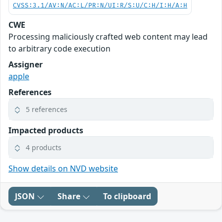
CVSS:3.1/AV:N/AC:L/PR:N/UI:R/S:U/C:H/I:H/A:H
CWE
Processing maliciously crafted web content may lead
to arbitrary code execution
Assigner
apple
References
5 references
Impacted products
4 products
Show details on NVD website
JSON
Share
To clipboard