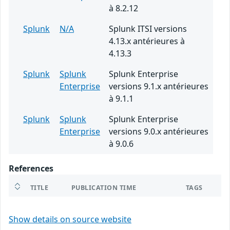
à 8.2.12
Splunk
N/A
Splunk ITSI versions
4.13.x antérieures à
4.13.3
Splunk
Splunk
Splunk Enterprise
Enterprise
versions 9.1.x antérieures
à 9.1.1
Splunk
Splunk
Splunk Enterprise
Enterprise
versions 9.0.x antérieures
à 9.0.6
References
TITLE
PUBLICATION TIME
TAGS
Show details on source website