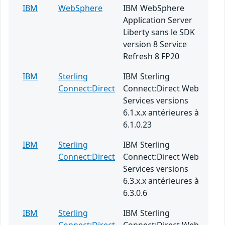
IBM
WebSphere
IBM WebSphere
Application Server
Liberty sans le SDK
version 8 Service
Refresh 8 FP20
IBM
Sterling
IBM Sterling
Connect:Direct
Connect:Direct Web
Services versions
6.1.x.x antérieures à
6.1.0.23
IBM
Sterling
IBM Sterling
Connect:Direct
Connect:Direct Web
Services versions
6.3.x.x antérieures à
6.3.0.6
IBM
Sterling
IBM Sterling