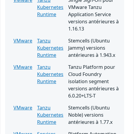
VMware
Tanzu
Single Sign-On pour
Kubernetes
VMware Tanzu
Runtime
Application Service
versions antérieures à
1.16.13
VMware
Tanzu
Stemcells (Ubuntu
Kubernetes
Jammy) versions
Runtime
antérieures à 1.943.x
VMware
Tanzu
Tanzu Platform pour
Kubernetes
Cloud Foundry
Runtime
isolation segment
versions antérieures à
6.0.20+LTS-T
VMware
Tanzu
Stemcells (Ubuntu
Kubernetes
Noble) versions
Runtime
antérieures à 1.77.x