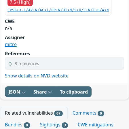
7.5 (High)
CVSS:3.1/AV:N/AC:L/PR:N/UI:N/S:U/C:N/I:H/A:N
CWE
n/a
Assigner
mitre
References
9 references
Show details on NVD website
JSON
Share
To clipboard
Related vulnerabilities
Comments
67
0
Bundles
Sightings
CWE mitigations
0
3