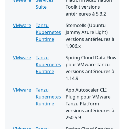
VMware
Services
Platform Automation
Suite
Toolkit versions
antérieures à 5.3.2
VMware
Tanzu
Stemcells (Ubuntu
Kubernetes
Jammy Azure Light)
Runtime
versions antérieures à
1.906.x
VMware
Tanzu
Spring Cloud Data Flow
Kubernetes
pour VMware Tanzu
Runtime
versions antérieures à
1.14.9
VMware
Tanzu
App Autoscaler CLI
Kubernetes
Plugin pour VMware
Runtime
Tanzu Platform
versions antérieures à
250.5.9