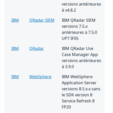
versions antérieures
à v4.8.2
IBM
QRadar SIEM
IBM QRadar SIEM
versions 7.5.x
antérieures à 7.5.0
UP7 IF05
IBM
QRadar
IBM QRadar Use
Case Manager App
versions antérieures
à 3.9.0
IBM
WebSphere
IBM WebSphere
Application Server
versions 8.5.x.x sans
le SDK version 8
Service Refresh 8
FP20