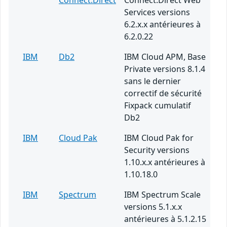
Connect:Direct
Connect:Direct Web
Services versions
6.2.x.x antérieures à
6.2.0.22
IBM
Db2
IBM Cloud APM, Base
Private versions 8.1.4
sans le dernier
correctif de sécurité
Fixpack cumulatif
Db2
IBM
Cloud Pak
IBM Cloud Pak for
Security versions
1.10.x.x antérieures à
1.10.18.0
IBM
Spectrum
IBM Spectrum Scale
versions 5.1.x.x
antérieures à 5.1.2.15