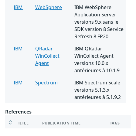
IBM
WebSphere
IBM WebSphere
Application Server
versions 9.x sans le
SDK version 8 Service
Refresh 8 FP20
IBM
QRadar
IBM QRadar
WinCollect
WinCollect Agent
Agent
versions 10.0.x
antérieures à 10.1.9
IBM
Spectrum
IBM Spectrum Scale
versions 5.1.3.x
antérieures à 5.1.9.2
References
TITLE
PUBLICATION TIME
TAGS