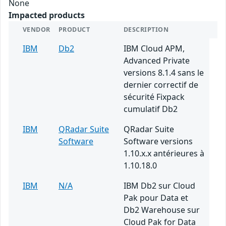
None
Impacted products
VENDOR
PRODUCT
DESCRIPTION
IBM
Db2
IBM Cloud APM,
Advanced Private
versions 8.1.4 sans le
dernier correctif de
sécurité Fixpack
cumulatif Db2
IBM
QRadar Suite
QRadar Suite
Software
Software versions
1.10.x.x antérieures à
1.10.18.0
IBM
N/A
IBM Db2 sur Cloud
Pak pour Data et
Db2 Warehouse sur
Cloud Pak for Data