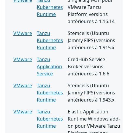
VMware
Tanzu
Single Sign-On pour
Kubernetes
VMware Tanzu
Runtime
Platform versions
antérieures à 1.16.14
VMware
Tanzu
Stemcells (Ubuntu
Kubernetes
Jammy FIPS) versions
Runtime
antérieures à 1.915.x
VMware
Tanzu
CredHub Service
Application
Broker versions
Service
antérieures à 1.6.6
VMware
Tanzu
Stemcells (Ubuntu
Kubernetes
Jammy FIPS) versions
Runtime
antérieures à 1.943.x
VMware
Tanzu
Elastic Application
Kubernetes
Runtime Windows add-
Runtime
on pour VMware Tanzu