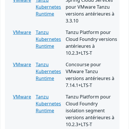
VMware
Tanzu
Spring Cloud Services
Kubernetes
pour VMware Tanzu
Runtime
versions antérieures à
3.3.10
VMware
Tanzu
Tanzu Platform pour
Kubernetes
Cloud Foundry versions
Runtime
antérieures à
10.2.3+LTS-T
VMware
Tanzu
Concourse pour
Kubernetes
VMware Tanzu
Runtime
versions antérieures à
7.14.1+LTS-T
VMware
Tanzu
Tanzu Platform pour
Kubernetes
Cloud Foundry
Runtime
isolation segment
versions antérieures à
10.2.3+LTS-T