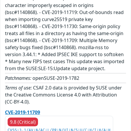
character improperly escaped in origins
(bsc#1140868). - CVE-2019-11719: Out-of-bounds read
when importing curve25519 private key
(bsc#1140868). - CVE-2019-11730: Same-origin policy
treats all files in a directory as having the same-origin
(bsc#1140868). - CVE-2019-11709: Multiple Memory
safety bugs fixed (bsc#1140868). mozilla-nss to
version 3.44.1: * Added IPSEC IKE support to softoken
* Many new FIPS test cases This update was imported
from the SUSE:SLE-15:Update update project.
Patchnames:
openSUSE-2019-1782
Terms of use:
CSAF 2.0 data is provided by SUSE under
the Creative Commons License 4.0 with Attribution
(CC-BY-4.0).
CVE-2019-11709
9.8 (Critical)
CVSS:3.1/AV:N/AC:L/PR:N/UI:N/S:U/C:H/I:H/A:H