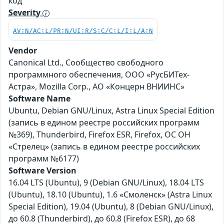
код
Severity
AV:N/AC:L/PR:N/UI:R/S:C/C:L/I:L/A:N
Vendor
Canonical Ltd., Сообщество свободного
программного обеспечения, ООО «РусБИТех-
Астра», Mozilla Corp., АО «Концерн ВНИИНС»
Software Name
Ubuntu, Debian GNU/Linux, Astra Linux Special Edition
(запись в едином реестре российских программ
№369), Thunderbird, Firefox ESR, Firefox, ОС ОН
«Стрелец» (запись в едином реестре российских
программ №6177)
Software Version
16.04 LTS (Ubuntu), 9 (Debian GNU/Linux), 18.04 LTS
(Ubuntu), 18.10 (Ubuntu), 1.6 «Смоленск» (Astra Linux
Special Edition), 19.04 (Ubuntu), 8 (Debian GNU/Linux),
до 60.8 (Thunderbird), до 60.8 (Firefox ESR), до 68