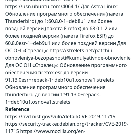
https://usn.ubuntu.com/4064-1/ Для Astra Linux:
Обновление программного обеспечения(пакета
Thunderbird) до 1:60.8.0-1~deb8u1 или более
поздней версии,(пакета Firefox) до 68.0.1-2 или
более поздней версии,(пакета Firefox ESR) до
60.8.0esr-1~deb9u1 или более поздней версии Для
ОС ОН «Стрелец»: https://strelets.net/patchi-i-
obnovleniya-bezopasnosti#kumulyativnoe-obnovlenie
Для ОС ОН «Стрелец»: Обновление программного
обеспечения firefox-esr до версии
91.13.0esr+repack-1~deb10u1.osnova1.strelets
Обновление программного обеспечения
thunderbird до версии 1:91.13.0+repack-
1~deb10u1.osnova1.strelets
Reference
https://nvd.nist.gov/vuln/detail/CVE-2019-11715
https://security-tracker.debian.org/tracker/CVE-2019-
11715 https://www.mozilla.org/en-