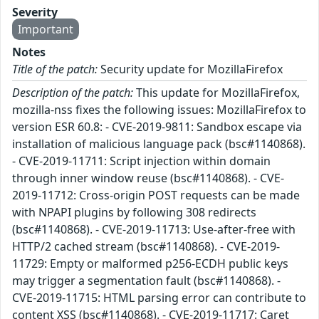
Severity
Important
Notes
Title of the patch:
Security update for MozillaFirefox
Description of the patch:
This update for MozillaFirefox,
mozilla-nss fixes the following issues: MozillaFirefox to
version ESR 60.8: - CVE-2019-9811: Sandbox escape via
installation of malicious language pack (bsc#1140868).
- CVE-2019-11711: Script injection within domain
through inner window reuse (bsc#1140868). - CVE-
2019-11712: Cross-origin POST requests can be made
with NPAPI plugins by following 308 redirects
(bsc#1140868). - CVE-2019-11713: Use-after-free with
HTTP/2 cached stream (bsc#1140868). - CVE-2019-
11729: Empty or malformed p256-ECDH public keys
may trigger a segmentation fault (bsc#1140868). -
CVE-2019-11715: HTML parsing error can contribute to
content XSS (bsc#1140868). - CVE-2019-11717: Caret