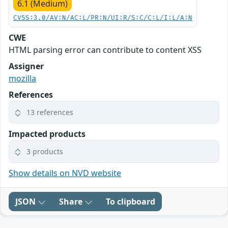
6.1 (Medium)
CVSS:3.0/AV:N/AC:L/PR:N/UI:R/S:C/C:L/I:L/A:N
CWE
HTML parsing error can contribute to content XSS
Assigner
mozilla
References
13 references
Impacted products
3 products
Show details on NVD website
JSON
Share
To clipboard