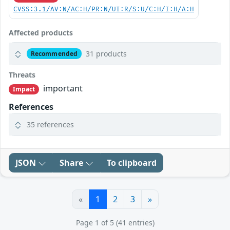
CVSS:3.1/AV:N/AC:H/PR:N/UI:R/S:U/C:H/I:H/A:H
Affected products
31 products
Recommended
Threats
important
Impact
References
35 references
JSON
Share
To clipboard
«
1
2
3
»
Page 1 of 5 (41 entries)