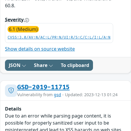
60.8.
Severity
6.1 (Medium)
CVSS:3.0/AV:N/AC:L/PR:N/UI:R/S:C/C:L/I:L/A:N
Show details on source website
JSON
Share
To clipboard
GSD-2019-11715
Vulnerability from
gsd
- Updated: 2023-12-13 01:24
Details
Due to an error while parsing page content, it is
possible for properly sanitized user input to be
misinterpreted and lead to XSS hazards on web sites