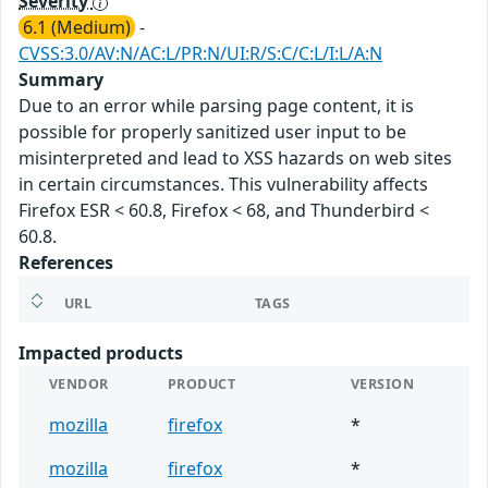
Severity
6.1 (Medium)
-
CVSS:3.0/AV:N/AC:L/PR:N/UI:R/S:C/C:L/I:L/A:N
Summary
Due to an error while parsing page content, it is
possible for properly sanitized user input to be
misinterpreted and lead to XSS hazards on web sites
in certain circumstances. This vulnerability affects
Firefox ESR < 60.8, Firefox < 68, and Thunderbird <
60.8.
References
URL
TAGS
Impacted products
VENDOR
PRODUCT
VERSION
mozilla
firefox
*
mozilla
firefox
*