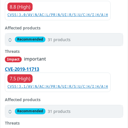
8.8 (High)
CVSS:3.0/AV:N/AC:L/PR:N/UI:R/S:U/C:H/I:H/A:H
Affected products
31 products
Recommended
Threats
important
Impact
CVE-2019-11713
7.5 (High)
CVSS:3.1/AV:N/AC:H/PR:N/UI:R/S:U/C:H/I:H/A:H
Affected products
31 products
Recommended
Threats