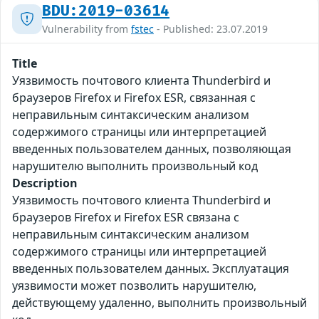
BDU:2019-03614
Vulnerability from
fstec
- Published: 23.07.2019
Title
Уязвимость почтового клиента Thunderbird и
браузеров Firefox и Firefox ESR, связанная с
неправильным синтаксическим анализом
содержимого страницы или интерпретацией
введенных пользователем данных, позволяющая
нарушителю выполнить произвольный код
Description
Уязвимость почтового клиента Thunderbird и
браузеров Firefox и Firefox ESR связана с
неправильным синтаксическим анализом
содержимого страницы или интерпретацией
введенных пользователем данных. Эксплуатация
уязвимости может позволить нарушителю,
действующему удаленно, выполнить произвольный