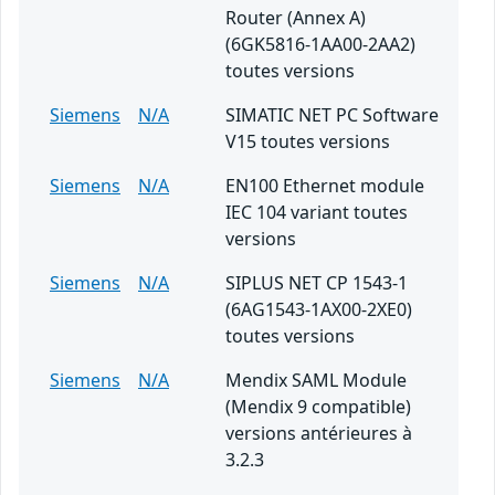
Router (Annex A)
(6GK5816-1AA00-2AA2)
toutes versions
Siemens
N/A
SIMATIC NET PC Software
V15 toutes versions
Siemens
N/A
EN100 Ethernet module
IEC 104 variant toutes
versions
Siemens
N/A
SIPLUS NET CP 1543-1
(6AG1543-1AX00-2XE0)
toutes versions
Siemens
N/A
Mendix SAML Module
(Mendix 9 compatible)
versions antérieures à
3.2.3