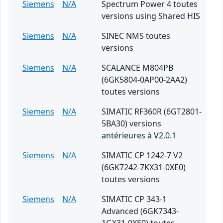
Siemens
N/A
Spectrum Power 4 toutes
versions using Shared HIS
Siemens
N/A
SINEC NMS toutes
versions
Siemens
N/A
SCALANCE M804PB
(6GK5804-0AP00-2AA2)
toutes versions
Siemens
N/A
SIMATIC RF360R (6GT2801-
5BA30) versions
antérieures à V2.0.1
Siemens
N/A
SIMATIC CP 1242-7 V2
(6GK7242-7KX31-0XE0)
toutes versions
Siemens
N/A
SIMATIC CP 343-1
Advanced (6GK7343-