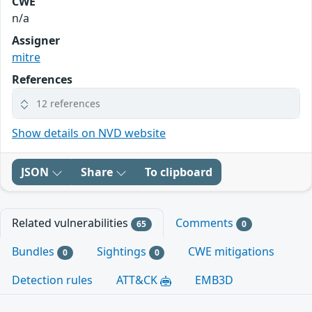
CWE
n/a
Assigner
mitre
References
12 references
Show details on NVD website
JSON
Share
To clipboard
Related vulnerabilities
Comments
65
0
Bundles
Sightings
CWE mitigations
0
0
Detection rules
ATT&CK
EMB3D