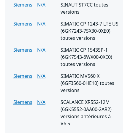
Siemens
N/A
SINAUT ST7CC toutes
versions
Siemens
N/A
SIMATIC CP 1243-7 LTE US
(6GK7243-7SX30-0XE0)
toutes versions
Siemens
N/A
SIMATIC CP 1543SP-1
(6GK7543-6WX00-0XE0)
toutes versions
Siemens
N/A
SIMATIC MV560 X
(6GF3560-0HE10) toutes
versions
Siemens
N/A
SCALANCE XR552-12M
(6GK5552-0AA00-2AR2)
versions antérieures à
V6.5