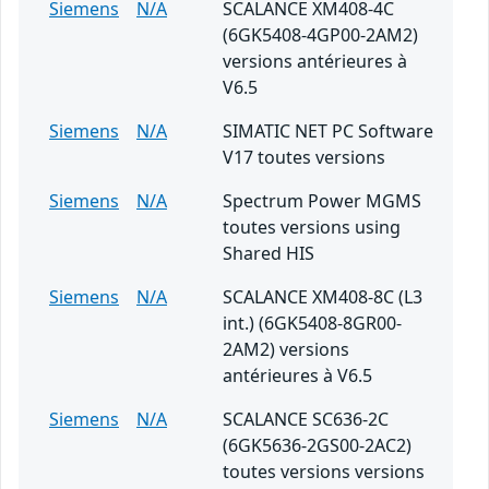
Siemens
N/A
SCALANCE XM408-4C
(6GK5408-4GP00-2AM2)
versions antérieures à
V6.5
Siemens
N/A
SIMATIC NET PC Software
V17 toutes versions
Siemens
N/A
Spectrum Power MGMS
toutes versions using
Shared HIS
Siemens
N/A
SCALANCE XM408-8C (L3
int.) (6GK5408-8GR00-
2AM2) versions
antérieures à V6.5
Siemens
N/A
SCALANCE SC636-2C
(6GK5636-2GS00-2AC2)
toutes versions versions