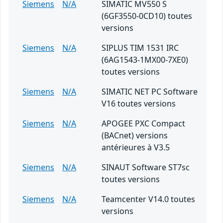
Siemens
N/A
SIMATIC MV550 S
(6GF3550-0CD10) toutes
versions
Siemens
N/A
SIPLUS TIM 1531 IRC
(6AG1543-1MX00-7XE0)
toutes versions
Siemens
N/A
SIMATIC NET PC Software
V16 toutes versions
Siemens
N/A
APOGEE PXC Compact
(BACnet) versions
antérieures à V3.5
Siemens
N/A
SINAUT Software ST7sc
toutes versions
Siemens
N/A
Teamcenter V14.0 toutes
versions