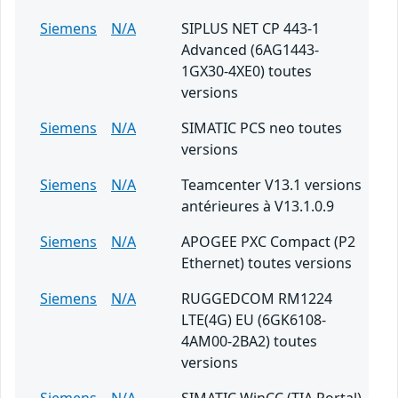
Siemens
N/A
SIPLUS NET CP 443-1
Advanced (6AG1443-
1GX30-4XE0) toutes
versions
Siemens
N/A
SIMATIC PCS neo toutes
versions
Siemens
N/A
Teamcenter V13.1 versions
antérieures à V13.1.0.9
Siemens
N/A
APOGEE PXC Compact (P2
Ethernet) toutes versions
Siemens
N/A
RUGGEDCOM RM1224
LTE(4G) EU (6GK6108-
4AM00-2BA2) toutes
versions