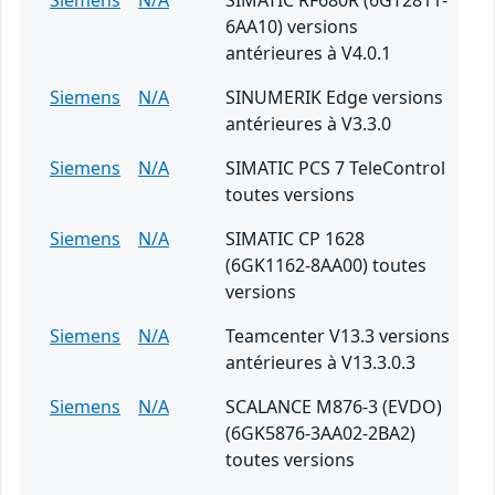
Siemens
N/A
SIMATIC RF680R (6GT2811-
6AA10) versions
antérieures à V4.0.1
Siemens
N/A
SINUMERIK Edge versions
antérieures à V3.3.0
Siemens
N/A
SIMATIC PCS 7 TeleControl
toutes versions
Siemens
N/A
SIMATIC CP 1628
(6GK1162-8AA00) toutes
versions
Siemens
N/A
Teamcenter V13.3 versions
antérieures à V13.3.0.3
Siemens
N/A
SCALANCE M876-3 (EVDO)
(6GK5876-3AA02-2BA2)
toutes versions