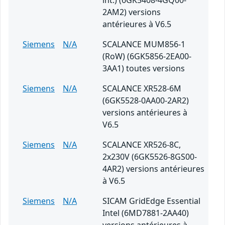
int.) (6GK5408-4GQ00-
2AM2) versions
antérieures à V6.5
Siemens
N/A
SCALANCE MUM856-1
(RoW) (6GK5856-2EA00-
3AA1) toutes versions
Siemens
N/A
SCALANCE XR528-6M
(6GK5528-0AA00-2AR2)
versions antérieures à
V6.5
Siemens
N/A
SCALANCE XR526-8C,
2x230V (6GK5526-8GS00-
4AR2) versions antérieures
à V6.5
Siemens
N/A
SICAM GridEdge Essential
Intel (6MD7881-2AA40)