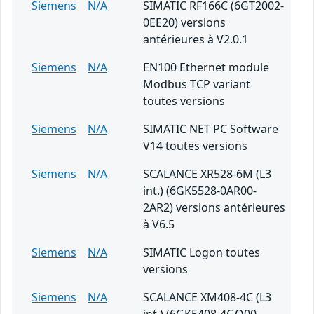
Siemens
N/A
SIMATIC RF166C (6GT2002-
0EE20) versions
antérieures à V2.0.1
Siemens
N/A
EN100 Ethernet module
Modbus TCP variant
toutes versions
Siemens
N/A
SIMATIC NET PC Software
V14 toutes versions
Siemens
N/A
SCALANCE XR528-6M (L3
int.) (6GK5528-0AR00-
2AR2) versions antérieures
à V6.5
Siemens
N/A
SIMATIC Logon toutes
versions
Siemens
N/A
SCALANCE XM408-4C (L3