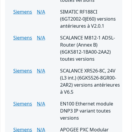
toutes versions
Siemens
N/A
SIMATIC RF188CI
(6GT2002-0JE60) versions
antérieures à V2.0.1
Siemens
N/A
SCALANCE M812-1 ADSL-
Router (Annex B)
(6GK5812-1BA00-2AA2)
toutes versions
Siemens
N/A
SCALANCE XR526-8C, 24V
(L3 int.) (6GK5526-8GR00-
2AR2) versions antérieures
à V6.5
Siemens
N/A
EN100 Ethernet module
DNP3 IP variant toutes
versions
Siemens
N/A
APOGEE PXC Modular