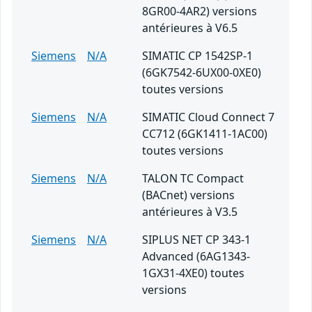
8GR00-4AR2) versions
antérieures à V6.5
Siemens
N/A
SIMATIC CP 1542SP-1
(6GK7542-6UX00-0XE0)
toutes versions
Siemens
N/A
SIMATIC Cloud Connect 7
CC712 (6GK1411-1AC00)
toutes versions
Siemens
N/A
TALON TC Compact
(BACnet) versions
antérieures à V3.5
Siemens
N/A
SIPLUS NET CP 343-1
Advanced (6AG1343-
1GX31-4XE0) toutes
versions