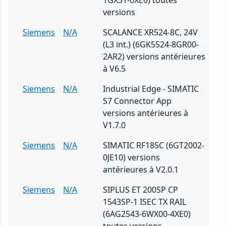
1GX31-0XE0) toutes
versions
Siemens
N/A
SCALANCE XR524-8C, 24V
(L3 int.) (6GK5524-8GR00-
2AR2) versions antérieures
à V6.5
Siemens
N/A
Industrial Edge - SIMATIC
S7 Connector App
versions antérieures à
V1.7.0
Siemens
N/A
SIMATIC RF185C (6GT2002-
0JE10) versions
antérieures à V2.0.1
Siemens
N/A
SIPLUS ET 200SP CP
1543SP-1 ISEC TX RAIL
(6AG2543-6WX00-4XE0)