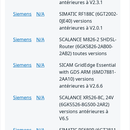
antérieures à V2.3.1
Siemens
N/A
SIMATIC RF188C (6GT2002-
0JE40) versions
antérieures à V2.0.1
Siemens
N/A
SCALANCE M826-2 SHDSL-
Router (6GK5826-2AB00-
2AB2) toutes versions
Siemens
N/A
SICAM GridEdge Essential
with GDS ARM (6MD7881-
2AA10) versions
antérieures à V2.6.6
Siemens
N/A
SCALANCE XR526-8C, 24V
(6GK5526-8GS00-2AR2)
versions antérieures à
V6.5