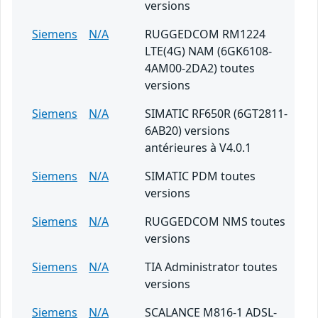
versions
Siemens
N/A
RUGGEDCOM RM1224
LTE(4G) NAM (6GK6108-
4AM00-2DA2) toutes
versions
Siemens
N/A
SIMATIC RF650R (6GT2811-
6AB20) versions
antérieures à V4.0.1
Siemens
N/A
SIMATIC PDM toutes
versions
Siemens
N/A
RUGGEDCOM NMS toutes
versions
Siemens
N/A
TIA Administrator toutes
versions
Siemens
N/A
SCALANCE M816-1 ADSL-