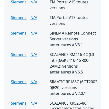
Siemens
N/A
TIA Portal V15 toutes
versions
Siemens
N/A
TIA Portal V17 toutes
versions
Siemens
N/A
SINEMA Remote Connect
Server versions
antérieures à V3.1
Siemens
N/A
SCALANCE XM416-4C (L3
int.) (6GK5416-4GR00-
2AM2) versions
antérieures à V6.5
Siemens
N/A
SIMATIC RF186C (6GT2002-
0JE20) versions
antérieures à V2.0.1
Siemens
N/A
SCALANCE XR526-8C,