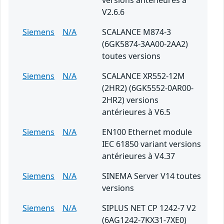
versions antérieures à
V2.6.6
Siemens
N/A
SCALANCE M874-3
(6GK5874-3AA00-2AA2)
toutes versions
Siemens
N/A
SCALANCE XR552-12M
(2HR2) (6GK5552-0AR00-
2HR2) versions
antérieures à V6.5
Siemens
N/A
EN100 Ethernet module
IEC 61850 variant versions
antérieures à V4.37
Siemens
N/A
SINEMA Server V14 toutes
versions
Siemens
N/A
SIPLUS NET CP 1242-7 V2
(6AG1242-7KX31-7XE0)