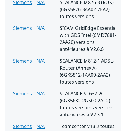
Siemens
N/A
SCALANCE M876-3 (ROK)
(6GK5876-3AA02-2EA2)
toutes versions
Siemens
N/A
SICAM GridEdge Essential
with GDS Intel (6MD7881-
2AA20) versions
antérieures à V2.6.6
Siemens
N/A
SCALANCE M812-1 ADSL-
Router (Annex A)
(6GK5812-1AA00-2AA2)
toutes versions
Siemens
N/A
SCALANCE SC632-2C
(6GK5632-2GS00-2AC2)
toutes versions versions
antérieures à V2.3.1
Siemens
N/A
Teamcenter V13.2 toutes