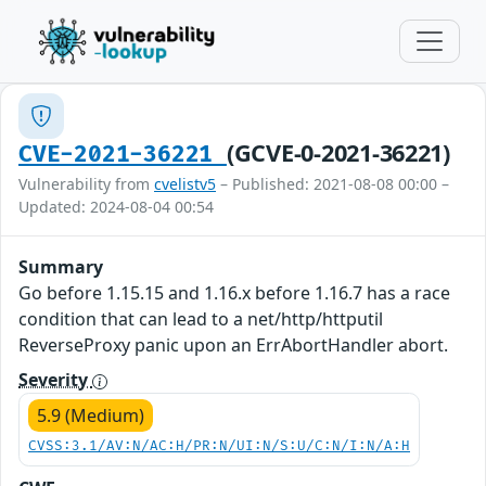
(GCVE-0-2021-36221)
CVE-2021-36221
Vulnerability from
cvelistv5
– Published: 2021-08-08 00:00 –
Updated: 2024-08-04 00:54
Summary
Go before 1.15.15 and 1.16.x before 1.16.7 has a race
condition that can lead to a net/http/httputil
ReverseProxy panic upon an ErrAbortHandler abort.
Severity
5.9 (Medium)
CVSS:3.1/AV:N/AC:H/PR:N/UI:N/S:U/C:N/I:N/A:H