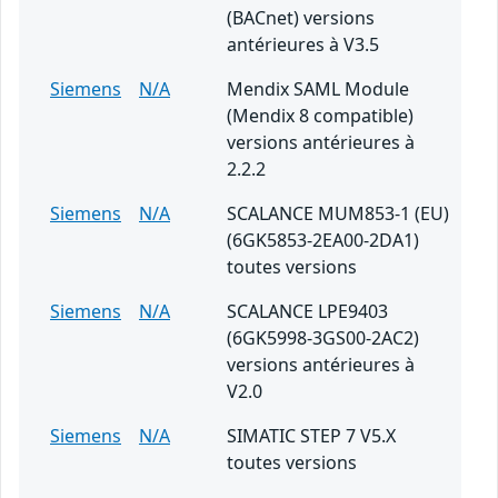
(BACnet) versions
antérieures à V3.5
Siemens
N/A
Mendix SAML Module
(Mendix 8 compatible)
versions antérieures à
2.2.2
Siemens
N/A
SCALANCE MUM853-1 (EU)
(6GK5853-2EA00-2DA1)
toutes versions
Siemens
N/A
SCALANCE LPE9403
(6GK5998-3GS00-2AC2)
versions antérieures à
V2.0
Siemens
N/A
SIMATIC STEP 7 V5.X
toutes versions