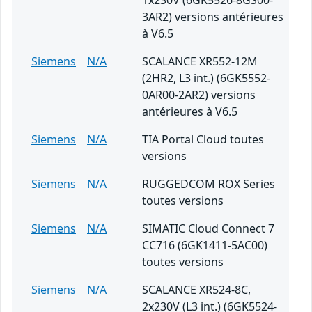
1x230V (6GK5526-8GS00-
3AR2) versions antérieures
à V6.5
Siemens
N/A
SCALANCE XR552-12M
(2HR2, L3 int.) (6GK5552-
0AR00-2AR2) versions
antérieures à V6.5
Siemens
N/A
TIA Portal Cloud toutes
versions
Siemens
N/A
RUGGEDCOM ROX Series
toutes versions
Siemens
N/A
SIMATIC Cloud Connect 7
CC716 (6GK1411-5AC00)
toutes versions
Siemens
N/A
SCALANCE XR524-8C,
2x230V (L3 int.) (6GK5524-