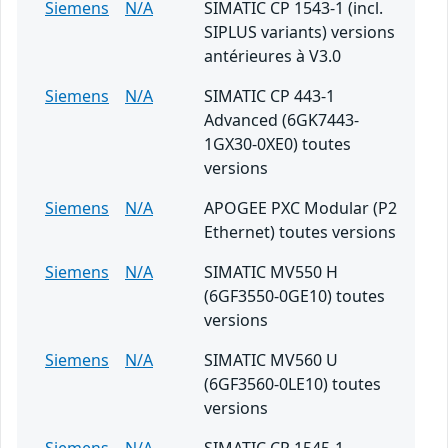
Siemens
N/A
SIMATIC CP 1543-1 (incl.
SIPLUS variants) versions
antérieures à V3.0
Siemens
N/A
SIMATIC CP 443-1
Advanced (6GK7443-
1GX30-0XE0) toutes
versions
Siemens
N/A
APOGEE PXC Modular (P2
Ethernet) toutes versions
Siemens
N/A
SIMATIC MV550 H
(6GF3550-0GE10) toutes
versions
Siemens
N/A
SIMATIC MV560 U
(6GF3560-0LE10) toutes
versions