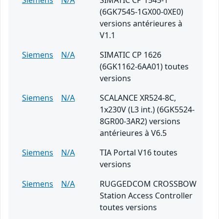
Siemens
N/A
SIMATIC CP 1545-1
(6GK7545-1GX00-0XE0)
versions antérieures à
V1.1
Siemens
N/A
SIMATIC CP 1626
(6GK1162-6AA01) toutes
versions
Siemens
N/A
SCALANCE XR524-8C,
1x230V (L3 int.) (6GK5524-
8GR00-3AR2) versions
antérieures à V6.5
Siemens
N/A
TIA Portal V16 toutes
versions
Siemens
N/A
RUGGEDCOM CROSSBOW
Station Access Controller
toutes versions