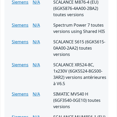
Siemens
N/A
SCALANCE M876-4 (EU)
(6GK5876-4AA00-2BA2)
toutes versions
Siemens
N/A
Spectrum Power 7 toutes
versions using Shared HIS
Siemens
N/A
SCALANCE S615 (6GK5615-
0AA00-2AA2) toutes
versions
Siemens
N/A
SCALANCE XR524-8C,
1x230V (6GK5524-8GS00-
3AR2) versions antérieures
à V6.5
Siemens
N/A
SIMATIC MV540 H
(6GF3540-0GE10) toutes
versions