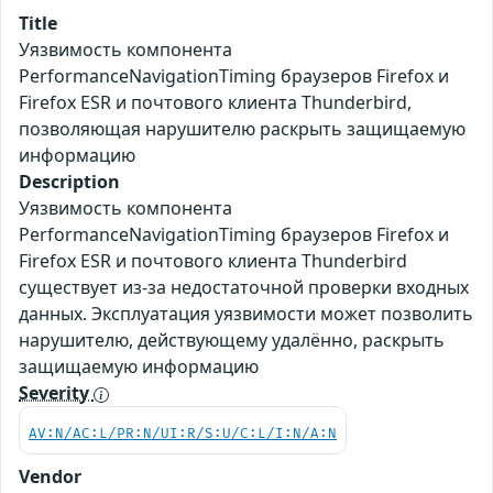
Title
Уязвимость компонента
PerformanceNavigationTiming браузеров Firefox и
Firefox ESR и почтового клиента Thunderbird,
позволяющая нарушителю раскрыть защищаемую
информацию
Description
Уязвимость компонента
PerformanceNavigationTiming браузеров Firefox и
Firefox ESR и почтового клиента Thunderbird
существует из-за недостаточной проверки входных
данных. Эксплуатация уязвимости может позволить
нарушителю, действующему удалённо, раскрыть
защищаемую информацию
Severity
AV:N/AC:L/PR:N/UI:R/S:U/C:L/I:N/A:N
Vendor