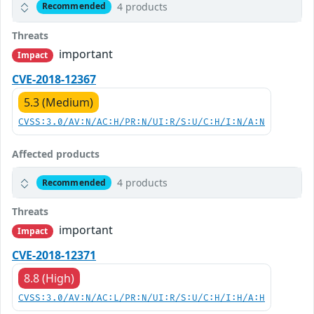
4 products
Recommended
Threats
important
Impact
CVE-2018-12367
5.3 (Medium)
CVSS:3.0/AV:N/AC:H/PR:N/UI:R/S:U/C:H/I:N/A:N
Affected products
4 products
Recommended
Threats
important
Impact
CVE-2018-12371
8.8 (High)
CVSS:3.0/AV:N/AC:L/PR:N/UI:R/S:U/C:H/I:H/A:H