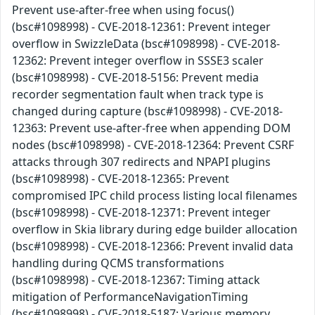
Prevent use-after-free when using focus()
(bsc#1098998) - CVE-2018-12361: Prevent integer
overflow in SwizzleData (bsc#1098998) - CVE-2018-
12362: Prevent integer overflow in SSSE3 scaler
(bsc#1098998) - CVE-2018-5156: Prevent media
recorder segmentation fault when track type is
changed during capture (bsc#1098998) - CVE-2018-
12363: Prevent use-after-free when appending DOM
nodes (bsc#1098998) - CVE-2018-12364: Prevent CSRF
attacks through 307 redirects and NPAPI plugins
(bsc#1098998) - CVE-2018-12365: Prevent
compromised IPC child process listing local filenames
(bsc#1098998) - CVE-2018-12371: Prevent integer
overflow in Skia library during edge builder allocation
(bsc#1098998) - CVE-2018-12366: Prevent invalid data
handling during QCMS transformations
(bsc#1098998) - CVE-2018-12367: Timing attack
mitigation of PerformanceNavigationTiming
(bsc#1098998) - CVE-2018-5187: Various memory