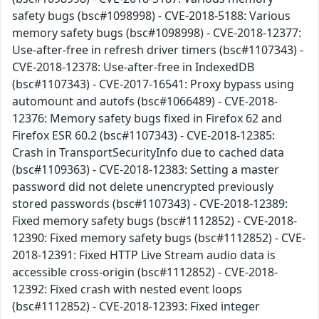
safety bugs (bsc#1098998) - CVE-2018-5188: Various
memory safety bugs (bsc#1098998) - CVE-2018-12377:
Use-after-free in refresh driver timers (bsc#1107343) -
CVE-2018-12378: Use-after-free in IndexedDB
(bsc#1107343) - CVE-2017-16541: Proxy bypass using
automount and autofs (bsc#1066489) - CVE-2018-
12376: Memory safety bugs fixed in Firefox 62 and
Firefox ESR 60.2 (bsc#1107343) - CVE-2018-12385:
Crash in TransportSecurityInfo due to cached data
(bsc#1109363) - CVE-2018-12383: Setting a master
password did not delete unencrypted previously
stored passwords (bsc#1107343) - CVE-2018-12389:
Fixed memory safety bugs (bsc#1112852) - CVE-2018-
12390: Fixed memory safety bugs (bsc#1112852) - CVE-
2018-12391: Fixed HTTP Live Stream audio data is
accessible cross-origin (bsc#1112852) - CVE-2018-
12392: Fixed crash with nested event loops
(bsc#1112852) - CVE-2018-12393: Fixed integer