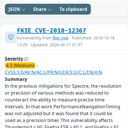
JSON
Share
To clipboard
FKIE_CVE-2018-12367
Vulnerability from
fkie_nvd
- Published: 2018-10-18
13:29 - Updated: 2026-06-17 01:37
Severity
4.3 (Medium)
-
CVSS:3.0/AV:N/AC:L/PR:N/UI:R/S:U/C:L/I:N/A:N
Summary
In the previous mitigations for Spectre, the resolution
or precision of various methods was reduced to
counteract the ability to measure precise time
intervals. In that work PerformanceNavigationTiming
was not adjusted but it was found that it could be
used as a precision timer. This vulnerability affects
Thunderbird < 60, Firefox ESR < 60.1, and Firefox < 61.