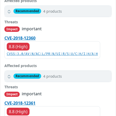
Affected products
4 products
Recommended
Threats
important
Impact
CVE-2018-12360
8.8 (High)
CVSS:3.0/AV:N/AC:L/PR:N/UI:R/S:U/C:H/I:H/A:H
Affected products
4 products
Recommended
Threats
important
Impact
CVE-2018-12361
8.8 (High)