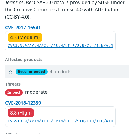
Terms of use:
CSAF 2.0 data is provided by SUSE under
the Creative Commons License 4.0 with Attribution
(CC-BY-4.0).
CVE-2017-16541
4.3 (Medium)
CVSS:3.0/AV:N/AC:L/PR:N/UI:R/S:U/C:L/I:N/A:N
Affected products
4 products
Recommended
Threats
moderate
Impact
CVE-2018-12359
8.8 (High)
CVSS:3.0/AV:N/AC:L/PR:N/UI:R/S:U/C:H/I:H/A:H