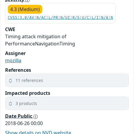
4.3 (Medium)
CVSS:3.0/AV:N/AC:L/PR:N/UI:R/S:U/C:L/I:N/A:N
CWE
Timing attack mitigation of
PerformanceNavigationTiming
Assigner
mozilla
References
11 references
Impacted products
3 products
Date Public
2018-06-26 00:00
Show details on NVD website