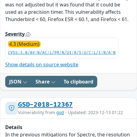
was not adjusted but it was found that it could be
used as a precision timer. This vulnerability affects
Thunderbird < 60, Firefox ESR < 60.1, and Firefox < 61.
Severity
4.3 (Medium)
CVSS:3.0/AV:N/AC:L/PR:N/UI:R/S:U/C:L/I:N/A:N
Show details on source website
JSON
Share
To clipboard
GSD-2018-12367
Vulnerability from
gsd
- Updated: 2023-12-13 01:22
Details
In the previous mitigations for Spectre, the resolution