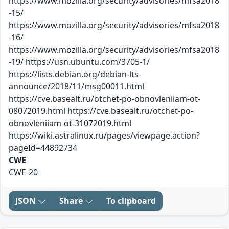
https://www.mozilla.org/security/advisories/mfsa2018
-15/
https://www.mozilla.org/security/advisories/mfsa2018
-16/
https://www.mozilla.org/security/advisories/mfsa2018
-19/ https://usn.ubuntu.com/3705-1/
https://lists.debian.org/debian-lts-
announce/2018/11/msg00011.html
https://cve.basealt.ru/otchet-po-obnovleniiam-ot-
08072019.html https://cve.basealt.ru/otchet-po-
obnovleniiam-ot-31072019.html
https://wiki.astralinux.ru/pages/viewpage.action?
pageId=44892734
CWE
CWE-20
JSON
Share
To clipboard