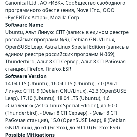
Canonical Ltd., АО «ИВК», Сообщество свободного
программного обеспечения, Novell Inc., ООО
«РусБИТех-Астра», Mozilla Corp.
Software Name
Ubuntu, Альт Линукс СПТ (запись в едином реестре
российских программ №9), Debian GNU/Linux,
OpenSUSE Leap, Astra Linux Special Edition (запись в
едином реестре российских программ №369),
Thunderbird, Альт 8 СП Сервер, Альт 8 СП Рабочая
станция, Firefox, Firefox ESR
Software Version
14.04 LTS (Ubuntu), 16.04 LTS (Ubuntu), 7.0 (Альт
Линукс СПТ), 9 (Debian GNU/Linux), 42.3 (OpenSUSE
Leap), 17.10 (Ubuntu), 18.04 LTS (Ubuntu), 1.6
«Смоленск» (Astra Linux Special Edition), до 60.0
(Thunderbird), - (Альт 8 СП Сервер), - (Альт 8 СП
Рабочая станция), 15.0 (OpenSUSE Leap), 8 (Debian
GNU/Linux), до 61 (Firefox), до 60.1.0 (Firefox ESR)
Possible Mitigations