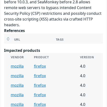
before 10.0.3, and SeaMonkey before 2.8 allows
remote web servers to bypass intended Content
Security Policy (CSP) restrictions and possibly conduct
cross-site scripting (XSS) attacks via crafted HTTP
headers.
References
URL
TAGS
Impacted products
VENDOR
PRODUCT
VERSION
mozilla
firefox
4.0
mozilla
firefox
4.0
mozilla
firefox
4.0
mozilla
firefox
4.0
mozilla
firefox
4.0