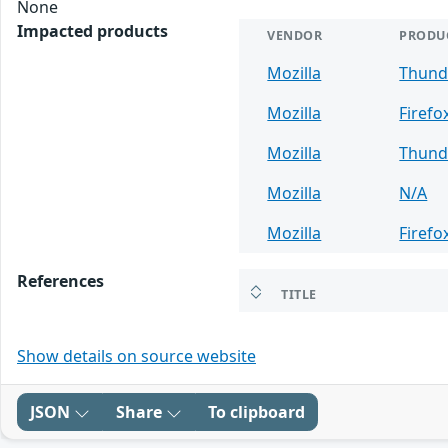
None
Impacted products
VENDOR
PRODU
Mozilla
Thund
Mozilla
Firefo
Mozilla
Thund
Mozilla
N/A
Mozilla
Firefo
References
TITLE
Show details on source website
JSON
Share
To clipboard