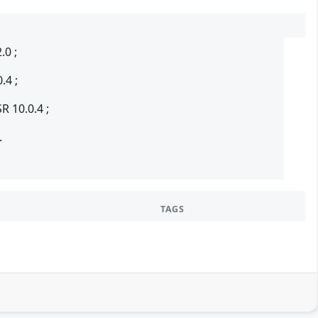
.0 ;
.4 ;
R 10.0.4 ;
.
TAGS