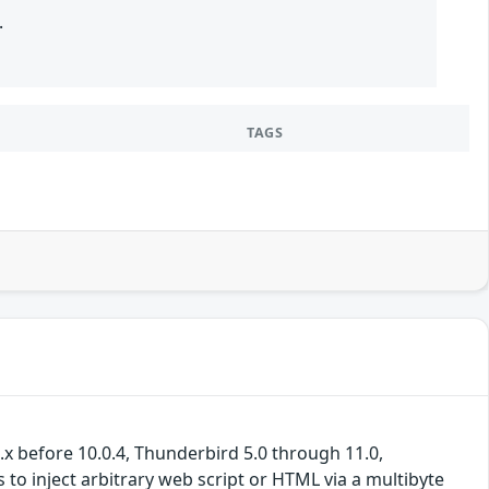
.
TAGS
10.x before 10.0.4, Thunderbird 5.0 through 11.0,
to inject arbitrary web script or HTML via a multibyte