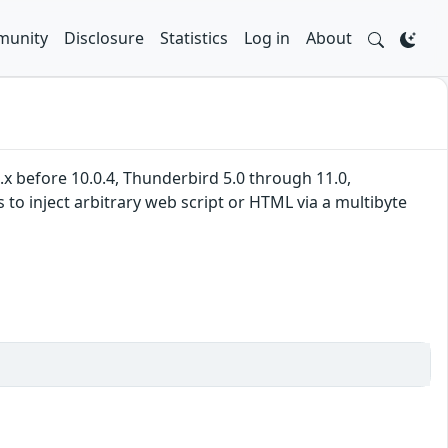
unity
Disclosure
Statistics
Log in
About
10.x before 10.0.4, Thunderbird 5.0 through 11.0,
to inject arbitrary web script or HTML via a multibyte