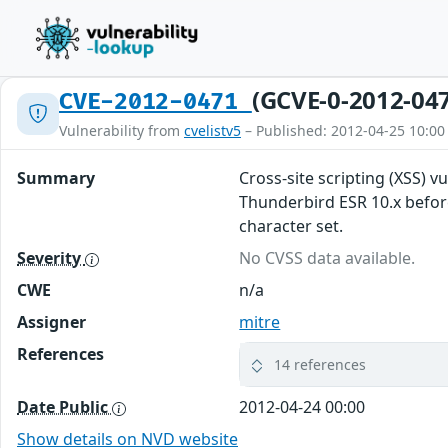
(GCVE-0-2012-04
CVE-2012-0471
Vulnerability from
cvelistv5
– Published: 2012-04-25 10:00
Summary
Cross-site scripting (XSS) v
Thunderbird ESR 10.x before
character set.
Severity
No CVSS data available.
CWE
n/a
Assigner
mitre
References
14 references
Date Public
2012-04-24 00:00
Show details on NVD website