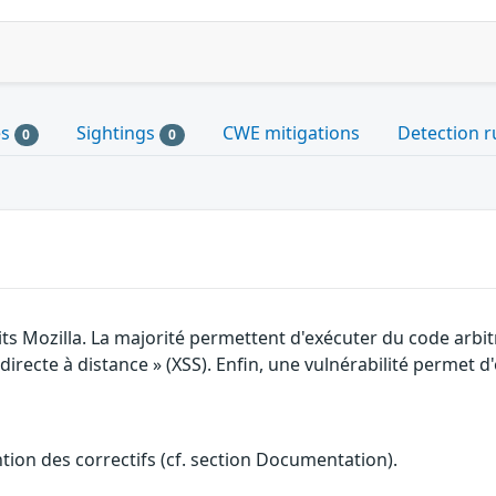
es
Sightings
CWE mitigations
Detection r
0
0
its Mozilla. La majorité permettent d'exécuter du code arbi
irecte à distance » (XSS). Enfin, une vulnérabilité permet d'o
ention des correctifs (cf. section Documentation).