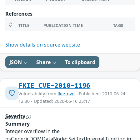
References
TITLE
PUBLICATION TIME
TAGS
Show details on source website
JSON
Share
To clipboard
FKIE_CVE-2010-1196
Vulnerability from
fkie_nvd
- Published: 2010-06-24
12:30 - Updated: 2026-06-16 23:17
Severity
Summary
Integer overflow in the
nsGenericDOMDataNode::SetTextInternal function in