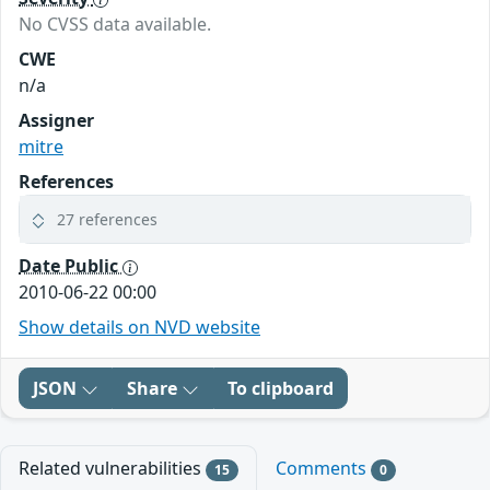
No CVSS data available.
CWE
n/a
Assigner
mitre
References
27 references
Date Public
2010-06-22 00:00
Show details on NVD website
JSON
Share
To clipboard
Related vulnerabilities
Comments
15
0