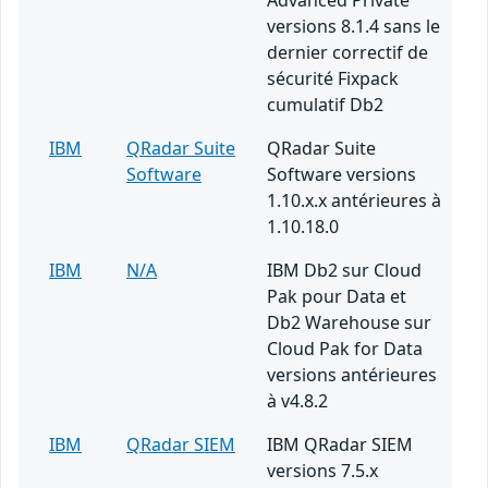
Advanced Private
versions 8.1.4 sans le
dernier correctif de
sécurité Fixpack
cumulatif Db2
IBM
QRadar Suite
QRadar Suite
Software
Software versions
1.10.x.x antérieures à
1.10.18.0
IBM
N/A
IBM Db2 sur Cloud
Pak pour Data et
Db2 Warehouse sur
Cloud Pak for Data
versions antérieures
à v4.8.2
IBM
QRadar SIEM
IBM QRadar SIEM
versions 7.5.x