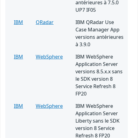
antérieures à 7.5.0
UP7 IF05
IBM
QRadar
IBM QRadar Use
Case Manager App
versions antérieures
à 3.9.0
IBM
WebSphere
IBM WebSphere
Application Server
versions 8.5.x.x sans
le SDK version 8
Service Refresh 8
FP20
IBM
WebSphere
IBM WebSphere
Application Server
Liberty sans le SDK
version 8 Service
Refresh 8 FP20