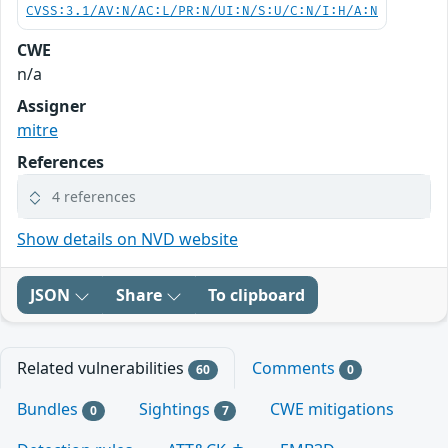
CVSS:3.1/AV:N/AC:L/PR:N/UI:N/S:U/C:N/I:H/A:N
CWE
n/a
Assigner
mitre
References
4 references
Show details on NVD website
JSON
Share
To clipboard
Related vulnerabilities
Comments
60
0
Bundles
Sightings
CWE mitigations
0
7