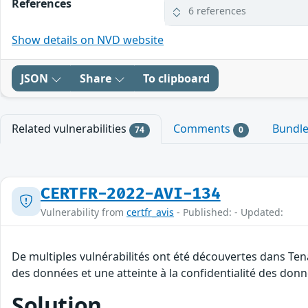
References
6 references
Show details on NVD website
JSON
Share
To clipboard
Related vulnerabilities
Comments
Bundl
74
0
CERTFR-2022-AVI-134
Vulnerability from
certfr_avis
- Published: - Updated:
De multiples vulnérabilités ont été découvertes dans Tena
des données et une atteinte à la confidentialité des donn
Solution