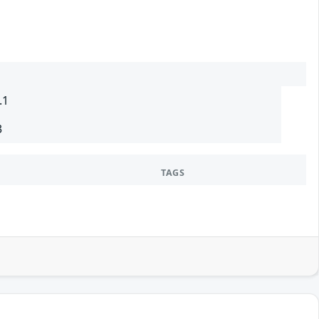
.1
3
TAGS