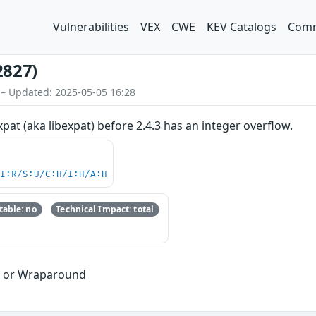
Vulnerabilities
VEX
CWE
KEV Catalogs
Comm
2827)
 – Updated: 2025-05-05 16:28
xpat (aka libexpat) before 2.4.3 has an integer overflow.
UI:R/S:U/C:H/I:H/A:H
able: no
Technical Impact: total
w or Wraparound