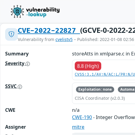
(GCVE-0-2022-2
CVE-2022-22827
Vulnerability from
cvelistv5
– Published: 2022-01-08 02:56
Summary
storeAtts in xmlparse.c in E
Severity
8.8 (High)
CVSS:3.1/AV:N/AC:L/PR:N/
SSVC
Exploitation: none
Automat
CISA Coordinator (v2.0.3)
CWE
n/a
CWE-190
- Integer Overflo
Assigner
mitre