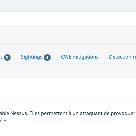
es
Sightings
CWE mitigations
Detection r
0
4
ble Nessus. Elles permettent à un attaquant de provoquer un
ées.