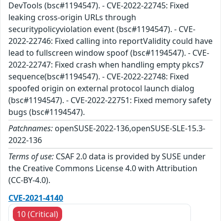
DevTools (bsc#1194547). - CVE-2022-22745: Fixed
leaking cross-origin URLs through
securitypolicyviolation event (bsc#1194547). - CVE-
2022-22746: Fixed calling into reportValidity could have
lead to fullscreen window spoof (bsc#1194547). - CVE-
2022-22747: Fixed crash when handling empty pkcs7
sequence(bsc#1194547). - CVE-2022-22748: Fixed
spoofed origin on external protocol launch dialog
(bsc#1194547). - CVE-2022-22751: Fixed memory safety
bugs (bsc#1194547).
Patchnames:
openSUSE-2022-136,openSUSE-SLE-15.3-
2022-136
Terms of use:
CSAF 2.0 data is provided by SUSE under
the Creative Commons License 4.0 with Attribution
(CC-BY-4.0).
CVE-2021-4140
10 (Critical)