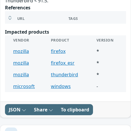
Thunderbird < 91.5.
References
URL
TAGS
Impacted products
VENDOR
PRODUCT
VERSION
mozilla
firefox
*
mozilla
firefox_esr
*
mozilla
thunderbird
*
microsoft
windows
-
JSON
Share
To clipboard