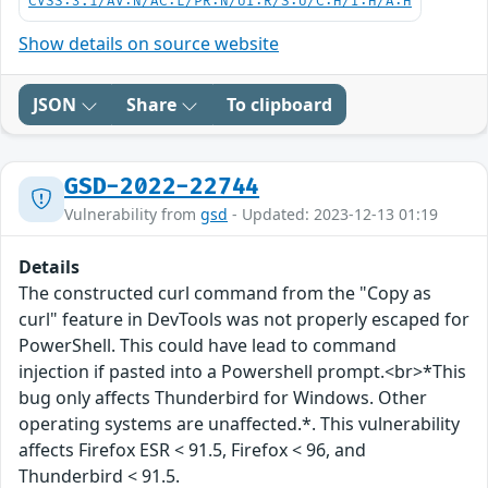
CVSS:3.1/AV:N/AC:L/PR:N/UI:R/S:U/C:H/I:H/A:H
Show details on source website
JSON
Share
To clipboard
GSD-2022-22744
Vulnerability from
gsd
- Updated: 2023-12-13 01:19
Details
The constructed curl command from the "Copy as
curl" feature in DevTools was not properly escaped for
PowerShell. This could have lead to command
injection if pasted into a Powershell prompt.<br>*This
bug only affects Thunderbird for Windows. Other
operating systems are unaffected.*. This vulnerability
affects Firefox ESR < 91.5, Firefox < 96, and
Thunderbird < 91.5.