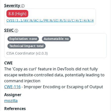
Severity
8.8 (High)
CVSS:3.1/AV:N/AC:L/PR:N/UI:R/S:U/C:H/I:H/A:H
SSVC
Exploitation: none
Automatable: no
Technical Impact: total
CISA Coordinator (v2.0.3)
CWE
The 'Copy as curl' feature in DevTools did not fully
escape website-controlled data, potentially leading to
command injection
CWE-116
- Improper Encoding or Escaping of Output
Assigner
mozilla
References