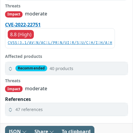
Threats
moderate
Impact
CVE-2022-22751
8.8 (High)
CVSS:3.1/AV:N/AC:L/PR:N/UI:R/S:U/C:H/I:H/A:H
Affected products
40 products
Recommended
Threats
moderate
Impact
References
47 references
JSON
Share
To clipboard