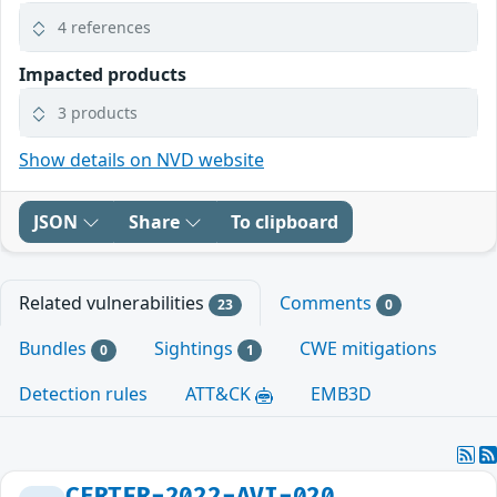
4 references
Impacted products
3 products
Show details on NVD website
JSON
Share
To clipboard
Related vulnerabilities
Comments
23
0
Bundles
Sightings
CWE mitigations
0
1
Detection rules
ATT&CK
EMB3D
CERTFR-2022-AVI-020