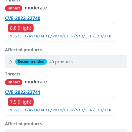
moderate
Impact
CVE-2022-22740
8.8 (High)
CVSS:3.1/AV:N/AC:L/PR:N/UI:R/S:U/C:H/I:H/A:H
Affected products
40 products
Recommended
Threats
moderate
Impact
CVE-2022-22741
7.5 (High)
CVSS:3.1/AV:N/AC:L/PR:N/UI:N/S:U/C:N/I:H/A:N
Affected products