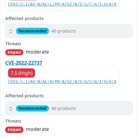
CVSS:3.1/AV:N/AC:L/PR:N/UI:N/S:C/C:H/I:H/A:H
Affected products
40 products
Recommended
Threats
moderate
Impact
CVE-2022-22737
7.5 (High)
CVSS:3.1/AV:N/AC:H/PR:N/UI:R/S:U/C:H/I:H/A:H
Affected products
40 products
Recommended
Threats
moderate
Impact