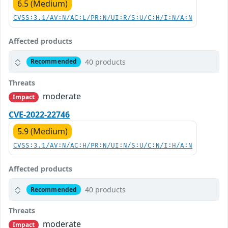
6.5 (Medium)
CVSS:3.1/AV:N/AC:L/PR:N/UI:R/S:U/C:H/I:N/A:N
Affected products
40 products
Recommended
Threats
moderate
Impact
CVE-2022-22746
5.9 (Medium)
CVSS:3.1/AV:N/AC:H/PR:N/UI:N/S:U/C:N/I:H/A:N
Affected products
40 products
Recommended
Threats
moderate
Impact