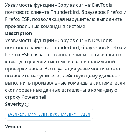
Уязвимость функции «Copy as curl» в DevTools
почтового клиента Thunderbird, браузеров Firefox и
Firefox ESR, позволяющая нарушителю выполнить
произвольные команды в системе
Description
Уязвимость функции «Copy as curl» в DevTools
почтового клиента Thunderbird, браузеров Firefox и
Firefox ESR связана с выполнением произвольных
команд в целевой системе из-за неправильной
проверки ввода. Эксплуатация уязвимости может
позволить нарушителю, действующему удаленно,
выполнить произвольные команды в системе, если
скопированные данные вставлены в командную
строку Powershell
Severity
AV:N/AC:H/PR:N/UI:R/S:U/C:H/I:H/A:N
Vendor