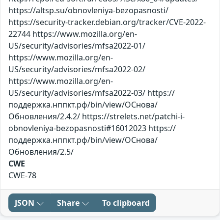
https://altsp.su/obnovleniya-bezopasnosti/
https://security-tracker.debian.org/tracker/CVE-2022-
22744 https://www.mozilla.org/en-
US/security/advisories/mfsa2022-01/
https://www.mozilla.org/en-
US/security/advisories/mfsa2022-02/
https://www.mozilla.org/en-
US/security/advisories/mfsa2022-03/ https://
поддержка.нппкт.рф/bin/view/ОСнова/
Обновления/2.4.2/ https://strelets.net/patchi-i-
obnovleniya-bezopasnosti#16012023 https://
поддержка.нппкт.рф/bin/view/ОСнова/
Обновления/2.5/
CWE
CWE-78
JSON
Share
To clipboard