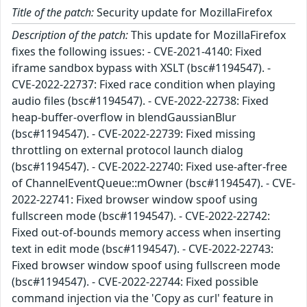
Title of the patch:
Security update for MozillaFirefox
Description of the patch:
This update for MozillaFirefox
fixes the following issues: - CVE-2021-4140: Fixed
iframe sandbox bypass with XSLT (bsc#1194547). -
CVE-2022-22737: Fixed race condition when playing
audio files (bsc#1194547). - CVE-2022-22738: Fixed
heap-buffer-overflow in blendGaussianBlur
(bsc#1194547). - CVE-2022-22739: Fixed missing
throttling on external protocol launch dialog
(bsc#1194547). - CVE-2022-22740: Fixed use-after-free
of ChannelEventQueue::mOwner (bsc#1194547). - CVE-
2022-22741: Fixed browser window spoof using
fullscreen mode (bsc#1194547). - CVE-2022-22742:
Fixed out-of-bounds memory access when inserting
text in edit mode (bsc#1194547). - CVE-2022-22743:
Fixed browser window spoof using fullscreen mode
(bsc#1194547). - CVE-2022-22744: Fixed possible
command injection via the 'Copy as curl' feature in