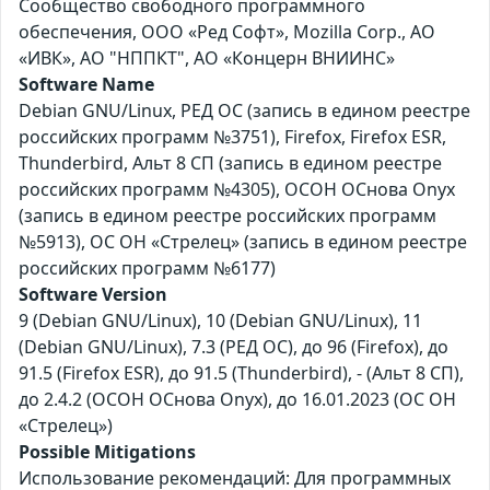
Сообщество свободного программного
обеспечения, ООО «Ред Софт», Mozilla Corp., АО
«ИВК», АО "НППКТ", АО «Концерн ВНИИНС»
Software Name
Debian GNU/Linux, РЕД ОС (запись в едином реестре
российских программ №3751), Firefox, Firefox ESR,
Thunderbird, Альт 8 СП (запись в едином реестре
российских программ №4305), ОСОН ОСнова Оnyx
(запись в едином реестре российских программ
№5913), ОС ОН «Стрелец» (запись в едином реестре
российских программ №6177)
Software Version
9 (Debian GNU/Linux), 10 (Debian GNU/Linux), 11
(Debian GNU/Linux), 7.3 (РЕД ОС), до 96 (Firefox), до
91.5 (Firefox ESR), до 91.5 (Thunderbird), - (Альт 8 СП),
до 2.4.2 (ОСОН ОСнова Оnyx), до 16.01.2023 (ОС ОН
«Стрелец»)
Possible Mitigations
Использование рекомендаций: Для программных