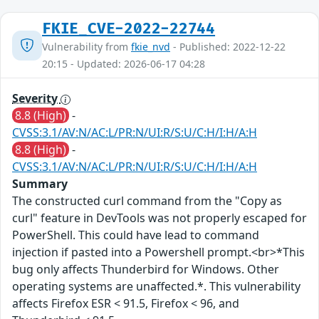
FKIE_CVE-2022-22744
Vulnerability from
fkie_nvd
- Published: 2022-12-22
20:15 - Updated: 2026-06-17 04:28
Severity
8.8 (High)
-
CVSS:3.1/AV:N/AC:L/PR:N/UI:R/S:U/C:H/I:H/A:H
8.8 (High)
-
CVSS:3.1/AV:N/AC:L/PR:N/UI:R/S:U/C:H/I:H/A:H
Summary
The constructed curl command from the "Copy as
curl" feature in DevTools was not properly escaped for
PowerShell. This could have lead to command
injection if pasted into a Powershell prompt.<br>*This
bug only affects Thunderbird for Windows. Other
operating systems are unaffected.*. This vulnerability
affects Firefox ESR < 91.5, Firefox < 96, and