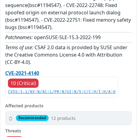
sequence(bsc#1194547). - CVE-2022-22748: Fixed
spoofed origin on external protocol launch dialog
(bsc#1194547). - CVE-2022-22751: Fixed memory safety
bugs (bsc#1194547).
Patchnames:
openSUSE-SLE-15.3-2022-199
Terms of use:
CSAF 2.0 data is provided by SUSE under
the Creative Commons License 4.0 with Attribution
(CC-BY-4.0).
CVE-2021-4140
10 (Critical)
CVSS:3.1/AV:N/AC:L/PR:N/UI:N/S:C/C:H/I:H/A:H
Affected products
12 products
Recommended
Threats