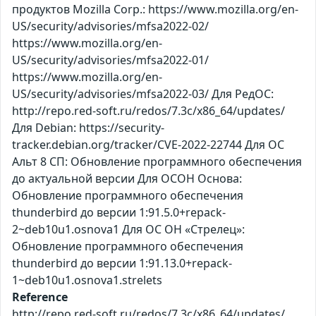
продуктов Mozilla Corp.: https://www.mozilla.org/en-
US/security/advisories/mfsa2022-02/
https://www.mozilla.org/en-
US/security/advisories/mfsa2022-01/
https://www.mozilla.org/en-
US/security/advisories/mfsa2022-03/ Для РедОС:
http://repo.red-soft.ru/redos/7.3c/x86_64/updates/
Для Debian: https://security-
tracker.debian.org/tracker/CVE-2022-22744 Для ОС
Альт 8 СП: Обновление программного обеспечения
до актуальной версии Для ОСОН Основа:
Обновление программного обеспечения
thunderbird до версии 1:91.5.0+repack-
2~deb10u1.osnova1 Для ОС ОН «Стрелец»:
Обновление программного обеспечения
thunderbird до версии 1:91.13.0+repack-
1~deb10u1.osnova1.strelets
Reference
http://repo.red-soft.ru/redos/7.3c/x86_64/updates/