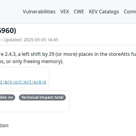
Vulnerabilities
VEX
CWE
KEV Catalogs
Comm
5960)
 – Updated: 2025-05-05 16:45
re 2.4.3, a left shift by 29 (or more) places in the storeAtts
tes, or only freeing memory).
UI:N/S:U/C:H/I:H/A:H
ble: no
Technical Impact: total
tion