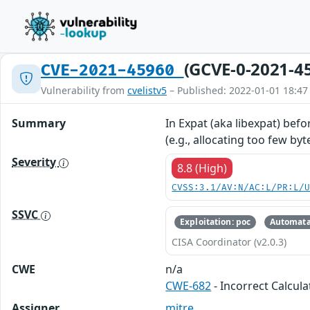
(GCVE-0-2021-4
CVE-2021-45960
Vulnerability from
cvelistv5
– Published: 2022-01-01 18:47
Summary
In Expat (aka libexpat) befo
(e.g., allocating too few by
Severity
8.8 (High)
CVSS:3.1/AV:N/AC:L/PR:L/
SSVC
Exploitation: poc
Automata
CISA Coordinator (v2.0.3)
CWE
n/a
CWE-682
- Incorrect Calcula
Assigner
mitre