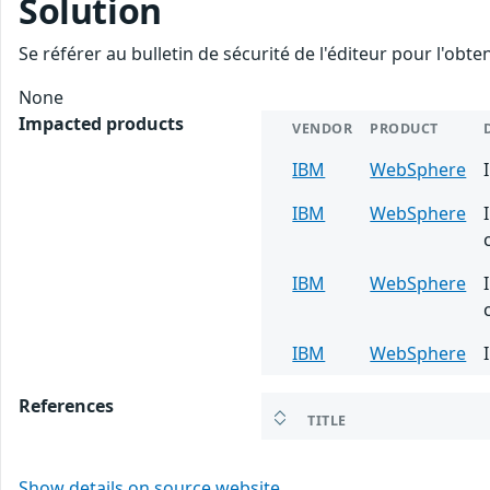
Solution
Se référer au bulletin de sécurité de l'éditeur pour l'obt
None
Impacted products
VENDOR
PRODUCT
IBM
WebSphere
IBM
WebSphere
IBM
WebSphere
IBM
WebSphere
References
TITLE
Show details on source website