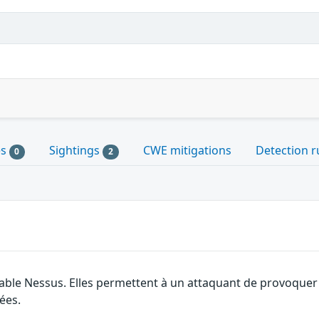
es
Sightings
CWE mitigations
Detection r
0
2
ble Nessus. Elles permettent à un attaquant de provoquer un
ées.