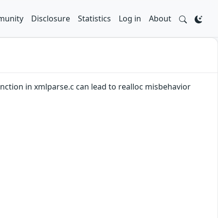
unity
Disclosure
Statistics
Log in
About
 function in xmlparse.c can lead to realloc misbehavior