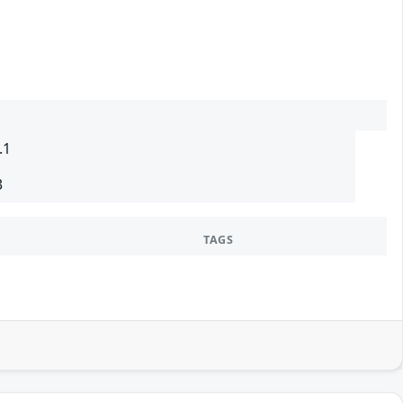
.1
3
TAGS