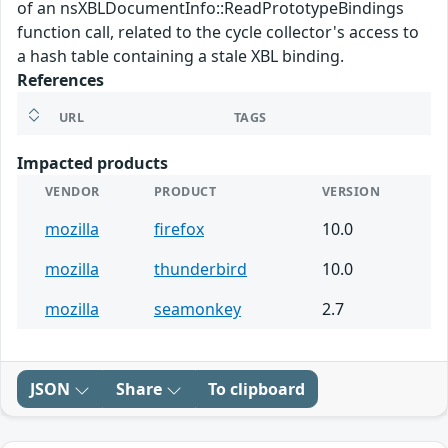
of an nsXBLDocumentInfo::ReadPrototypeBindings
function call, related to the cycle collector's access to
a hash table containing a stale XBL binding.
References
URL
TAGS
Impacted products
VENDOR
PRODUCT
VERSION
mozilla
firefox
10.0
mozilla
thunderbird
10.0
mozilla
seamonkey
2.7
JSON
Share
To clipboard