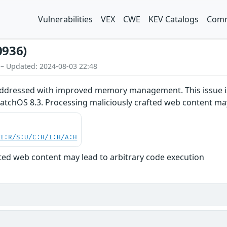
Vulnerabilities
VEX
CWE
KEV Catalogs
Comm
0936)
 – Updated: 2024-08-03 22:48
 addressed with improved memory management. This issue is 
atchOS 8.3. Processing maliciously crafted web content may
UI:R/S:U/C:H/I:H/A:H
fted web content may lead to arbitrary code execution