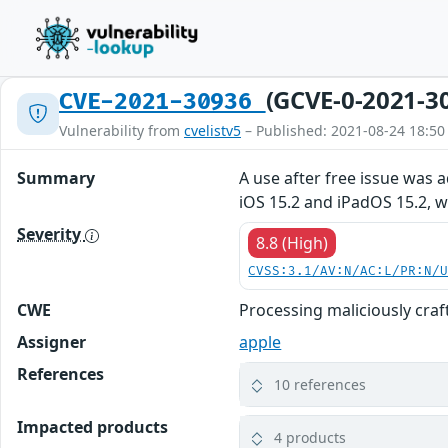
(GCVE-0-2021-3
CVE-2021-30936
Vulnerability from
cvelistv5
– Published: 2021-08-24 18:50
Summary
A use after free issue was
iOS 15.2 and iPadOS 15.2, w
Severity
8.8 (High)
CVSS:3.1/AV:N/AC:L/PR:N/
CWE
Processing maliciously cra
Assigner
apple
References
10 references
Impacted products
4 products