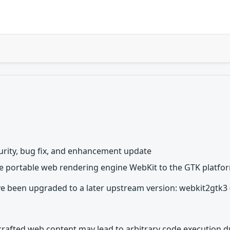
rity, bug fix, and enhancement update
he portable web rendering engine WebKit to the GTK platfo
e been upgraded to a later upstream version: webkit2gtk3 (
crafted web content may lead to arbitrary code execution d