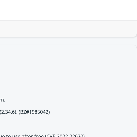
rm.
2.34.6). (BZ#1985042)
ue to use after free (CVE-2022-22620)