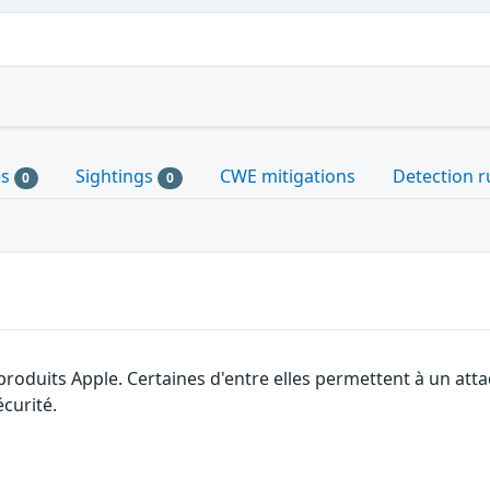
es
Sightings
CWE mitigations
Detection r
0
0
 produits Apple. Certaines d'entre elles permettent à un at
curité.