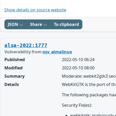
Show details on source website
JSON
Share
To clipboard
alsa-2022:1777
Vulnerability from
osv_almalinux
Published
2022-05-10 06:24
Modified
2022-05-10 08:00
Summary
Moderate: webkit2gtk3 secu
Details
WebKitGTK is the port of t
The following packages hav
Security Fix(es):
webkitgtk: maliciously 