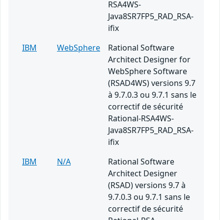
RSA4WS-
Java8SR7FP5_RAD_RSA-
ifix
IBM
WebSphere
Rational Software
Architect Designer for
WebSphere Software
(RSAD4WS) versions 9.7
à 9.7.0.3 ou 9.7.1 sans le
correctif de sécurité
Rational-RSA4WS-
Java8SR7FP5_RAD_RSA-
ifix
IBM
N/A
Rational Software
Architect Designer
(RSAD) versions 9.7 à
9.7.0.3 ou 9.7.1 sans le
correctif de sécurité