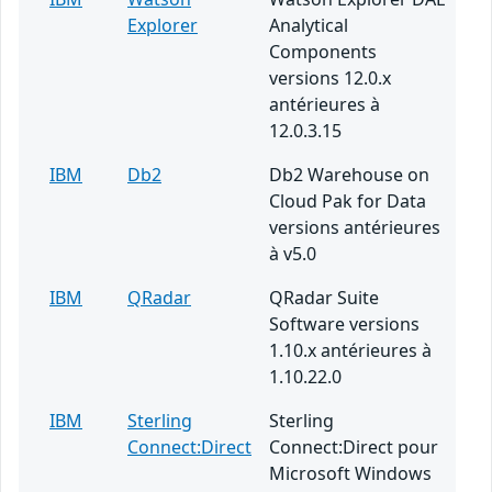
Explorer
Analytical
Components
versions 12.0.x
antérieures à
12.0.3.15
IBM
Db2
Db2 Warehouse on
Cloud Pak for Data
versions antérieures
à v5.0
IBM
QRadar
QRadar Suite
Software versions
1.10.x antérieures à
1.10.22.0
IBM
Sterling
Sterling
Connect:Direct
Connect:Direct pour
Microsoft Windows