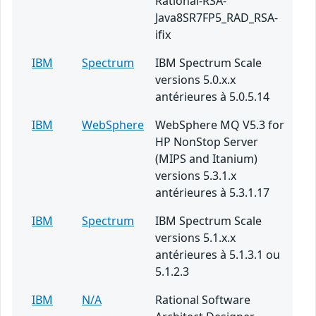
Rational-RSA-
Java8SR7FP5_RAD_RSA-
ifix
IBM
Spectrum
IBM Spectrum Scale
versions 5.0.x.x
antérieures à 5.0.5.14
IBM
WebSphere
WebSphere MQ V5.3 for
HP NonStop Server
(MIPS and Itanium)
versions 5.3.1.x
antérieures à 5.3.1.17
IBM
Spectrum
IBM Spectrum Scale
versions 5.1.x.x
antérieures à 5.1.3.1 ou
5.1.2.3
IBM
N/A
Rational Software