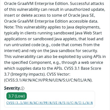
Oracle GraalVM Enterprise Edition. Successful attacks
of this vulnerability can result in unauthorized update,
insert or delete access to some of Oracle Java SE,
Oracle GraalVM Enterprise Edition accessible data.
Note: This vulnerability applies to Java deployments,
typically in clients running sandboxed Java Web Start
applications or sandboxed Java applets, that load and
run untrusted code (e.g., code that comes from the
internet) and rely on the Java sandbox for security.
This vulnerability can also be exploited by using APIs in
the specified Component, e.g., through a web service
which supplies data to the APIs. CVSS 3.1 Base Score
3.7 (Integrity impacts). CVSS Vector:
(CVSS:3.1/AV:N/AC:H/PR:N/UI:N/S:U/C:N/I:L/A:N).
Severity
3.7 (Low)
CVSS:3.1/AV:N/AC:H/PR:N/UI:N/S:U/C:N/I:L/A:N