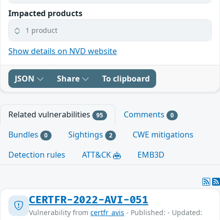
Impacted products
1 product
Show details on NVD website
JSON
Share
To clipboard
Related vulnerabilities
Comments
95
0
Bundles
Sightings
CWE mitigations
0
2
Detection rules
ATT&CK
EMB3D
CERTFR-2022-AVI-051
Vulnerability from
certfr_avis
- Published: - Updated: