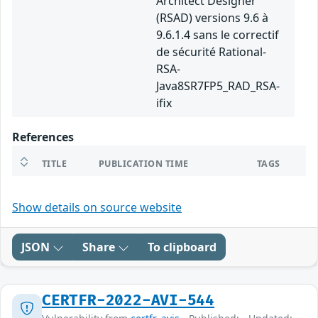
Architect Designer
(RSAD) versions 9.6 à
9.6.1.4 sans le correctif
de sécurité Rational-
RSA-
Java8SR7FP5_RAD_RSA-
ifix
References
TITLE
PUBLICATION TIME
TAGS
Show details on source website
JSON
Share
To clipboard
CERTFR-2022-AVI-544