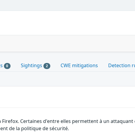
es
Sightings
CWE mitigations
Detection r
0
2
a Firefox. Certaines d'entre elles permettent à un attaquan
nt de la politique de sécurité.