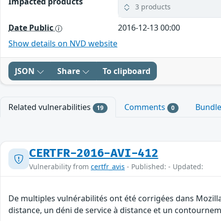
Impacted products
3 products
Date Public
2016-12-13 00:00
Show details on NVD website
JSON
Share
To clipboard
Related vulnerabilities
Comments
Bundl
19
0
CERTFR-2016-AVI-412
Vulnerability from
certfr_avis
- Published: - Updated:
De multiples vulnérabilités ont été corrigées dans Mozill
distance, un déni de service à distance et un contourneme