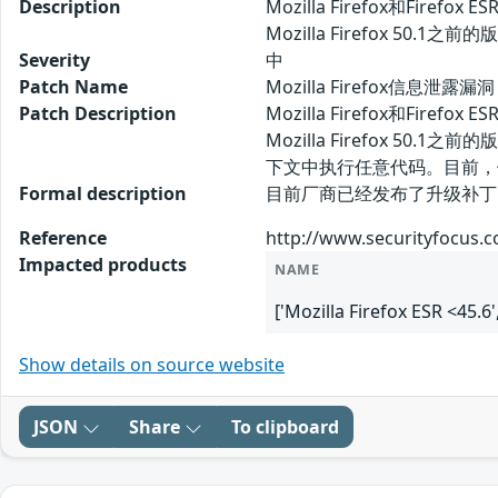
Description
Mozilla Firefox和Fir
Mozilla Firefox 5
Severity
中
Patch Name
Mozilla Firefox信息泄露漏
Patch Description
Mozilla Firefox和Fir
Mozilla Firefox 
下文中执行任意代码。目前，
Formal description
目前厂商已经发布了升级补丁以修复此安全
Reference
http://www.securityfocus.
Impacted products
NAME
['Mozilla Firefox ESR <45.6'
Show details on source website
JSON
Share
To clipboard