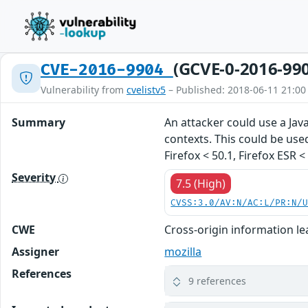
(GCVE-0-2016-99
CVE-2016-9904
Vulnerability from
cvelistv5
– Published: 2018-06-11 21:00
Summary
An attacker could use a Ja
contexts. This could be use
Firefox < 50.1, Firefox ESR 
Severity
7.5 (High)
CVSS:3.0/AV:N/AC:L/PR:N/
CWE
Cross-origin information l
Assigner
mozilla
References
9 references