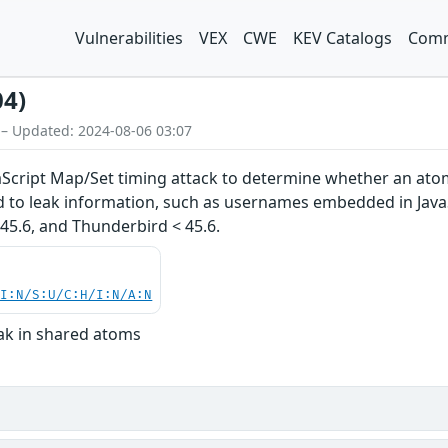
Vulnerabilities
VEX
CWE
KEV Catalogs
Comm
04)
 – Updated: 2024-08-06 03:07
vaScript Map/Set timing attack to determine whether an at
d to leak information, such as usernames embedded in JavaSc
< 45.6, and Thunderbird < 45.6.
UI:N/S:U/C:H/I:N/A:N
eak in shared atoms