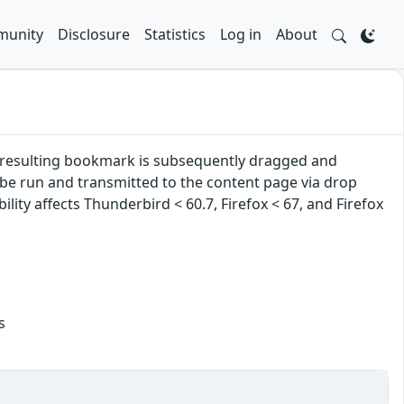
unity
Disclosure
Statistics
Log in
About
e resulting bookmark is subsequently dragged and
 be run and transmitted to the content page via drop
ility affects Thunderbird < 60.7, Firefox < 67, and Firefox
s