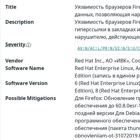
Title
Уязвимость браузеров Fir
данных, позволяющая на
Description
Уязвимость браузеров Fire
гиперссылки в закладках 
нарушителю, действующем
Severity
AV:N/AC:L/PR:N/UI:N/S:U/
Vendor
Red Hat Inc., АО «ИВК», 
Software Name
Red Hat Enterprise Linux,
Edition (запись в едином 
Software Version
6 (Red Hat Enterprise Linux
Edition), 8 (Red Hat Enterpr
Possible Mitigations
Для Firefox: Обновление 
обеспечения до 60.8.0esr
поздней версии Для Debia
программного обеспечения
обеспечения (пакета thunde
obnovleniiam-ot-31072019.