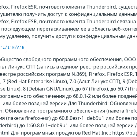
efox, Firefox ESR, почтового клиента Thunderbird, суще
рушителю получить доступ к конфиденциальным данны
fox, Firefox ESR, почтового клиента Thunderbird связан
и последующем перетаскиванием ее в область веб-конте
у удаленно, получить доступ к конфиденциальным да
C:L/I:N/A:N
Сообщество свободного программного обеспечения, ООО «
 Альт Линукс СПТ (запись в едином реестре российских про
реестре российских программ №369), Firefox, Firefox ESR,
), 7 (Red Hat Enterprise Linux), 7.0 (Альт Линукс СПТ), 9 (D
ise Linux), 8 (Debian GNU/Linux), до 67 (Firefox), до 60.7 (Fi
программного обеспечения до 68.0.1-2 или более поздне
-1 или более поздней версии Для Thunderbird: Обновлен
n: Обновление программного обеспечения (пакета firefo
 (пакета firefox-esr) до 60.8.0esr-1~deb9u1 или более
rbird) до 1:60.8.0-1~deb9u1 или более поздней версии Дл
html Для программных продуктов Red Hat Inc.: https://bu