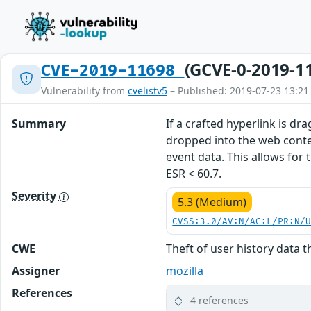
(GCVE-0-2019-1
CVE-2019-11698
Vulnerability from
cvelistv5
– Published: 2019-07-23 13:21
Summary
If a crafted hyperlink is 
dropped into the web conten
event data. This allows for 
ESR < 60.7.
Severity
5.3 (Medium)
CVSS:3.0/AV:N/AC:L/PR:N/
CWE
Theft of user history data
Assigner
mozilla
References
4 references