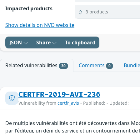
Impacted products
3 products
Show details on NVD website
JSON
Share
To clipboard
Related vulnerabilities
Comments
Bundl
30
0
CERTFR-2019-AVI-236
Vulnerability from
certfr_avis
- Published: - Updated:
De multiples vulnérabilités ont été découvertes dans Moz
par l'éditeur, un déni de service et un contournement de l