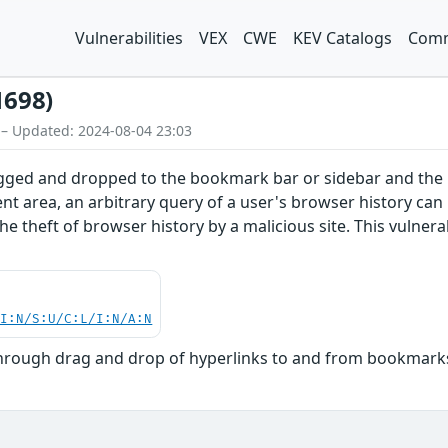
Vulnerabilities
VEX
CWE
KEV Catalogs
Comm
1698)
 – Updated: 2024-08-04 23:03
dragged and dropped to the bookmark bar or sidebar and th
t area, an arbitrary query of a user's browser history can
the theft of browser history by a malicious site. This vulnerab
UI:N/S:U/C:L/I:N/A:N
 through drag and drop of hyperlinks to and from bookmark