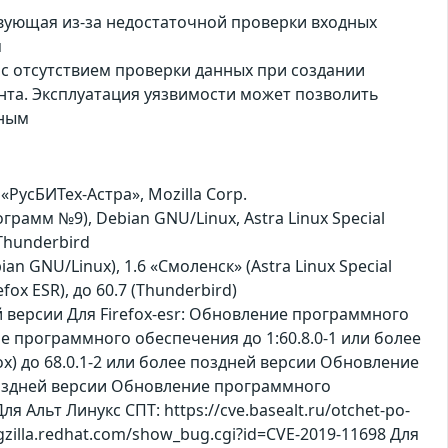
ствующая из-за недостаточной проверки входных
м
а с отсутствием проверки данных при создании
нта. Эксплуатация уязвимости может позволить
нным
РусБИТех-Астра», Mozilla Corp.
грамм №9), Debian GNU/Linux, Astra Linux Special
 Thunderbird
ebian GNU/Linux), 1.6 «Смоленск» (Astra Linux Special
refox ESR), до 60.7 (Thunderbird)
й версии Для Firefox-esr: Обновление программного
ие программного обеспечения до 1:60.8.0-1 или более
x) до 68.0.1-2 или более поздней версии Обновление
 поздней версии Обновление программного
я Альт Линукс СПТ: https://cve.basealt.ru/otchet-po-
gzilla.redhat.com/show_bug.cgi?id=CVE-2019-11698 Для