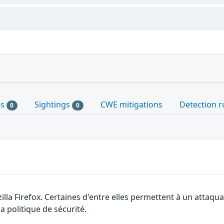
es
Sightings
CWE mitigations
Detection r
0
0
illa Firefox. Certaines d'entre elles permettent à un attaq
a politique de sécurité.